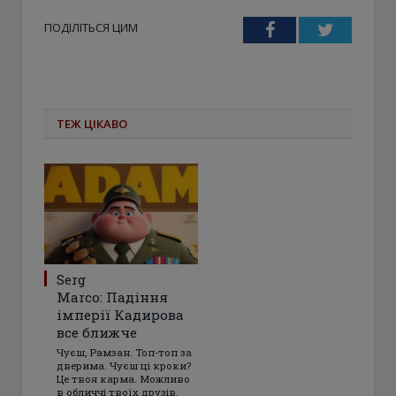
ПОДІЛІТЬСЯ ЦИМ
Facebook
Twitter
ТЕЖ ЦІКАВО
Serg
Marco: Падіння
імперії Кадирова
все ближче
Чуєш, Рамзан. Топ-топ за
дверима. Чуєш ці кроки?
Це твоя карма. Можливо
в обличчі твоїх друзів,