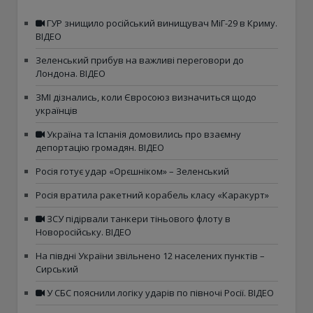
ГУР знищило російський винищувач МіГ-29 в Криму.
ВІДЕО
Зеленський прибув на важливі переговори до
Лондона. ВІДЕО
ЗМІ дізнались, коли Євросоюз визначиться щодо
українців
Україна та Іспанія домовились про взаємну
депортацію громадян. ВІДЕО
Росія готує удар «Орєшніком» – Зеленський
Росія вратила ракетний корабель класу «Каракурт»
ЗСУ підірвали танкери тіньового флоту в
Новоросійську. ВІДЕО
На півдні України звільнено 12 населених пунктів –
Сирський
У СБС пояснили логіку ударів по півночі Росії. ВІДЕО