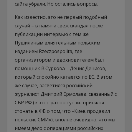
сайта убрали. Но остались вопросы.
Как известно, это не первый подобный
случай – в памяти свеж скандал после
публикации интервью с тем же
Пушилиным влиятельным польским
изданием Rzeczpospolitа, где
организатором и вдохновителем был
помощник В.Суркова – Денис Денисов,
который спокойно катается по ЕС. В этом
же случае, засветился российский
журналист Дмитрий Ермолаев, связанный с
СВР РФ (в этот раз он тут же принялся
стонать в ФБ о том, что «Киев продавил
польские СМИ»), вполне очевидно, что мы
имеем дело с операциями российских