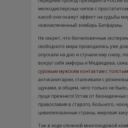
передний проход президента России 
мелкодисперсных чипов с простатитом 
какой они окажут эффект на судьбы мир
новоиспеченный зомбарь Бигфармы.
Не секрет, что бесчеловечные экспери
свободного мира проводились уже дов
опускали на дно и стучали ему снизу, п
вокруг себя амфоры и Медведева, саж
суровым мужским контактам с толсты
антисанитарии, сталкивали с резинов
щуками, в общем, чего только не было
пуще прежнего! Устав от безнадежных
православия в старого, больного, чок
цивилизованные страны, мировая заку
Так в ходе сложной многоходовой ком