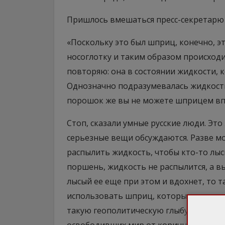
Пришлось вмешаться пресс-секретарю 
«Поскольку это был шприц, конечно, э
носоглотку и таким образом происход
повторяю: она в состоянии жидкости, 
Однозначно подразумевалась жидкость
порошок же вы не можете шприцем впр
Стоп, сказали умные русские люди. Это 
серьезные вещи обсуждаются. Разве м
распылить жидкость, чтобы кто-то лыс
поршень, жидкость не распылится, а в
лысый ее еще при этом и вдохнет, то т
использовать шприц, которым моют 
такую геополитическую глыбу, как Пут