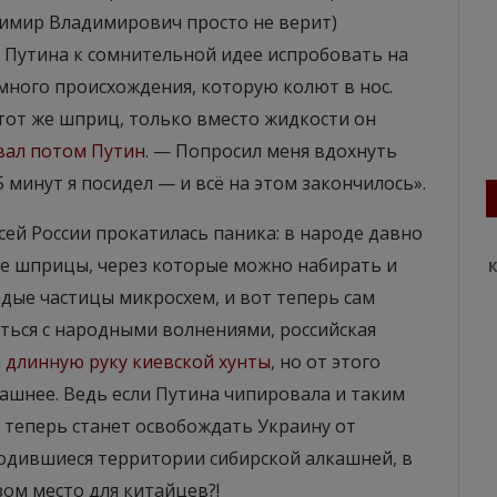
имир Владимирович просто не верит)
 Путина к сомнительной идее испробовать на
много происхождения, которую колют в нос.
тот же шприц, только вместо жидкости он
вал потом Путин
. — Попросил меня вдохнуть
5 минут я посидел — и всё на этом закончилось».
всей России прокатилась паника: в народе давно
ие шприцы, через которые можно набирать и
К
дые частицы микросхем, и вот теперь сам
ться с народными волнениями, российская
и
длинную руку киевской хунты
, но от этого
ашнее. Ведь если Путина чипировала и таким
е теперь станет освобождать Украину от
бодившиеся территории сибирской алкашней, в
ом место для китайцев?!