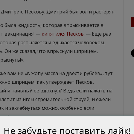
Дмитрию Пескову. Дмитрий был зол и растерян.
то была жидкость, которая впрыскивается в
ит вакцинация! —
кипятился Песков
. — Еще раз
которая распыляется и вдыхается человеком.
. Он же сказал, что впрыснули шприцем,
ыснуть!».
же вам не «в жопу масла на двести рублёв», тут
ожно шприцем, как утверждает Песков,
ый и наивный ее вдохнул? Ведь если нажать на
ылетит из иглы стремительной струей, и ежели
ак и захлебнуться можно, особенно если
уши (ведь прививать маленьким шприцем
ин, — значит оскорблять память дедов,
Не забудьте поставить лайк!