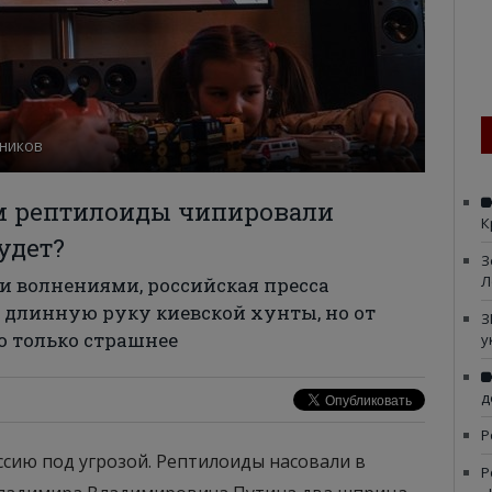
чников
м рептилоиды чипировали
К
удет?
З
Л
и волнениями, российская пресса
 длинную руку киевской хунты, но от
З
о только страшнее
у
д
Р
сию под угрозой. Рептилоиды насовали в
Р