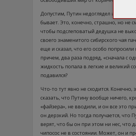
освободивших мир от коричневой чумы
Допустим, Путин недоглядел и спутал ж
бывает. Это, конечно, страшно, но не 
чтобы подслеповатый дедушка не выко
своего знаменитого сибирского чая па
еще и сказал, что его особо попросили
причем, два раза подряд, «сначала с о
жидкость попала в легкие и великий со
подавился?
Что-то тут явно не сходится. Конечно,
сказать, что Путину вообще ничего, к
«файзера», не вводили, и он все это п
он дерзкий. Но тогда получается, что 
верят, что бы он при этом ни нес, чт
чипосос не в состоянии. Может, он и пр