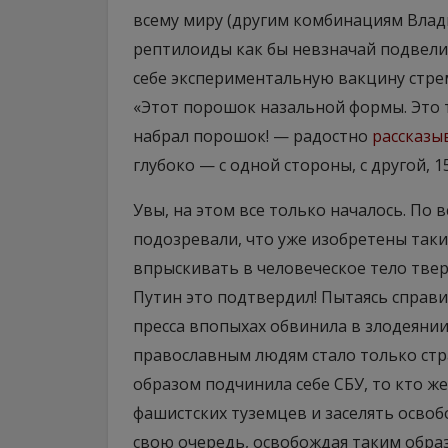
всему миру (другим комбинациям Влад
рептилоиды как бы невзначай подвели
себе экспериментальную вакцину стре
«Этот порошок назальной формы. Это 
набрал порошок! — радостно
рассказы
глубоко — с одной стороны, с другой, 1
Увы, на этом все только началось. По 
подозревали, что уже изобретены так
впрыскивать в человеческое тело твер
Путин это подтвердил! Пытаясь справи
пресса впопыхах обвинила в злодеяни
православным людям стало только стр
образом подчинила себе СБУ, то кто ж
фашистских туземцев и заселять осво
свою очередь, освобождая таким образ