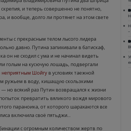
Владимира Владимировича Путина два шприца
«
скрепия, и теперь совершенно не понятно,
Н
а, и вообще, долго ли протянет на этом свете
Н
–
менты с прекрасным телом лысого лидера
ольно давно. Путина запихивали в батискаф,
В
ока он не сходил с ума и не начинал видеть
У
е
али голым на кусючую лошадь, подвергали
м неприятным Шойгу
в условиях таежной
ым ружьем в воду, кишащую скользкими
, — но всякий раз Путин возвращался к жизни
 попыток превратить вяликого вождя мирового
нутого параноика, от которого шарахаются все
лиса включила своё пятьджи…
бинации с огромным количеством жертв по