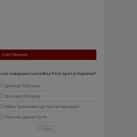
ОПИТУВАННЯ
оли завершиться війна Росії проти України?
До кінця 2025 року
До кінця 2026 року
Війна триватиме ще три-чотири роки
Поки не здохне Путін