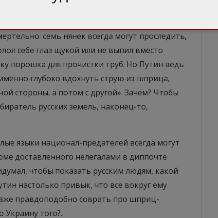
).
идкость с порошком, с кем в его возрасте не
смертельно: семь нянек всегда могут проследить,
лол себе глаз щукой или не выпил вместо
чку порошка для прочистки труб. Но Путин ведь
 именно глубоко вдохнуть струю из шприца,
дной стороны, а потом с другой». Зачем? Чтобы
биратель русских земель, наконец-то,
 злые языки национал-предателей всегда могут
роме доставленного нелегалами в диппочте
ридумал, чтобы показать русским людям, какой
Путин настолько привык, что все вокруг ему
о даже правдоподобно соврать про шприц-
о Украину того?..