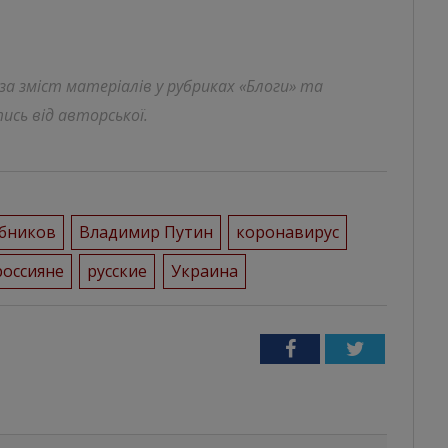
 за зміст матеріалів у рубриках «Блоги» та
ись від авторської.
бников
Владимир Путин
коронавирус
россияне
русские
Украина
Facebook
Twitter