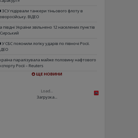
Каракурт»
ЗСУ підірвали танкери тіньового флоту в
оворосійську. ВІДЕО
а півдні України звільнено 12 населених пунктів
 Сирський
У СБС пояснили логіку ударів по півночі Росії.
ІДЕО
країна паралізувала майже половину нафтового
кспорту Росії – Reuters
ЩЕ НОВИНИ
Load...
Загрузка...