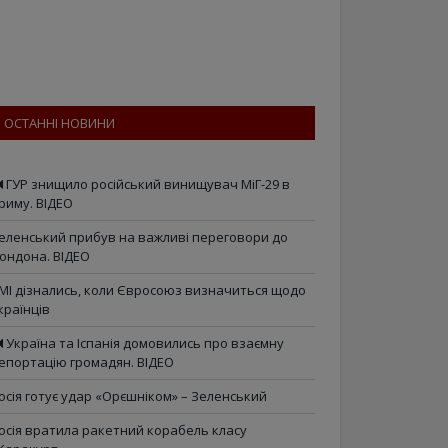
ОСТАННІ НОВИНИ
ГУР знищило російський винищувач МіГ-29 в
риму. ВІДЕО
еленський прибув на важливі переговори до
ондона. ВІДЕО
МІ дізнались, коли Євросоюз визначиться щодо
країнців
Україна та Іспанія домовились про взаємну
епортацію громадян. ВІДЕО
осія готує удар «Орєшніком» – Зеленський
осія вратила ракетний корабель класу