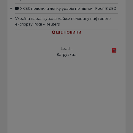
У СБС пояснили логіку ударів по півночі Росії. ВІДЕО
Україна паралізувала майже половину нафтового
експорту Росії – Reuters
ЩЕ НОВИНИ
Load...
Загрузка...