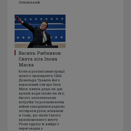
Зеленський
Василь Рибников:
Свята зіга Ілона
Маска
Коли в розпал інавгурації
нового президента США
Дональда Трампа його
верховний олігарх Ілон
Маск кинув дещо як дві
краплі води схоже на зігу,
багато заокеанських
яструбів та розпалювачів
війни заходилися радісно
потирати руки, впевнені
в тому, що після такого
красномовного жесту
Росія одразу ж вийде з
переговорів з