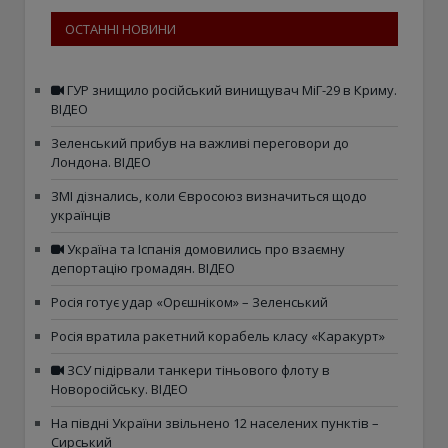
ОСТАННІ НОВИНИ
ГУР знищило російський винищувач МіГ-29 в Криму.
ВІДЕО
Зеленський прибув на важливі переговори до
Лондона. ВІДЕО
ЗМІ дізнались, коли Євросоюз визначиться щодо
українців
Україна та Іспанія домовились про взаємну
депортацію громадян. ВІДЕО
Росія готує удар «Орєшніком» – Зеленський
Росія вратила ракетний корабель класу «Каракурт»
ЗСУ підірвали танкери тіньового флоту в
Новоросійську. ВІДЕО
На півдні України звільнено 12 населених пунктів –
Сирський