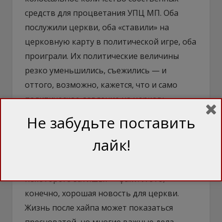
средств для процветания УПЦ МП. Оба
послужили церкви, оба «ставили» на
церковную карту в политической игре, оба
проиграли. Их политические величины
резко уменьшились, съежились — и
оттого, возможно, кажется, что и само
политическое давление на церковь
потеряло былую мощь.
Не забудьте поставить
Это, конечно, слишком благодушные
лайк!
мысли. Но то, что после бурных событий
томосной гонки мы вступили в период
некоторого затишья — факт. И это,
конечно, хорошая новость для церкви.
Жизнь после хайпа может показаться
пресноватой, но многие важные дела