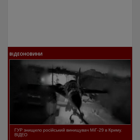
ВІДЕОНОВИНИ
ГУР знищило російський винищувач МіГ-29 в Криму.
ВІДЕО