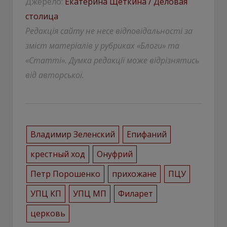
Джерело:
Екатерина Щеткина / Деловая
столица
Редакція сайту не несе відповідальності за
зміст матеріалів у рубриках «Блоги» та
«Статті». Думка редакції може відрізнятись
від авторської.
Владимир Зеленский
Епифаний
крестный ход
Онуфрий
Петр Порошенко
прихожане
ПЦУ
УПЦ КП
УПЦ МП
Филарет
церковь