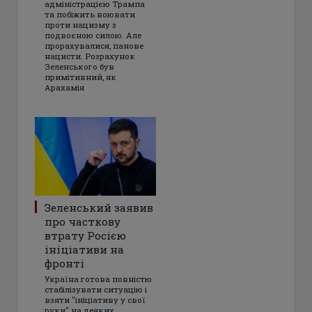
адміністрацією Трампа
та побіжить воювати
проти нацизму з
подвоєною силою. Але
прорахувалися, панове
нацисти. Розрахунок
Зеленського був
примітивний, як
Арахамія
Зеленський заявив
про часткову
втрату Росією
ініціативи на
фронті
Україна готова повністю
стабілізувати ситуацію і
взяти "ініціативу у свої
руки" на деяких