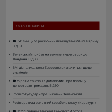
ОСТАННІ НОВИНИ
ГУР знищило російський винищувач МіГ-29 в Криму.
ВІДЕО
Зеленський прибув на важливі переговори до
Лондона. ВІДЕО
ЗМІ дізнались, коли Євросоюз визначиться щодо
українців
Україна та Іспанія домовились про взаємну
депортацію громадян. ВІДЕО
Росія готує удар «Орєшніком» – Зеленський
Росія вратила ракетний корабель класу «Каракурт»
ЗСУ підірвали танкери тіньового флоту в