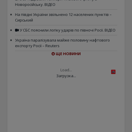
Новоросійську. ВІДЕО
На півдні України звільнено 12 населених пунктів –
Сирський
У СБС пояснили логіку ударів по півночі Росії. ВІДЕО
Україна паралізувала майже половину нафтового
експорту Росії – Reuters
ЩЕ НОВИНИ
Load...
Загрузка...