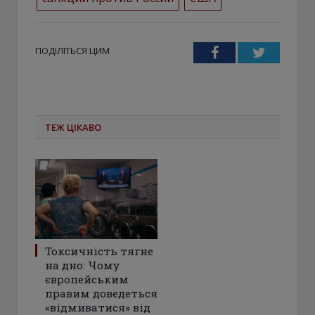
ПОДІЛІТЬСЯ ЦИМ
Facebook
Twitter
ТЕЖ ЦІКАВО
Токсичність тягне
на дно: Чому
європейським
правим доведеться
«відмиватися» від