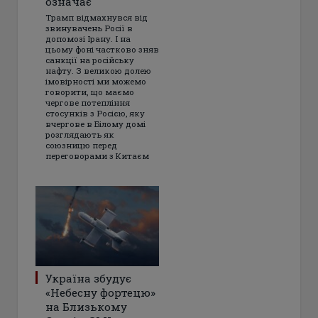
означає
Трамп відмахнувся від
звинувачень Росії в
допомозі Ірану. І на
цьому фоні частково зняв
санкції на російську
нафту. З великою долею
імовірності ми можемо
говорити, що маємо
чергове потепління
стосунків з Росією, яку
вчергове в Білому домі
розглядають як
союзницю перед
переговорами з Китаєм
Україна збудує
«Небесну фортецю»
на Близькому