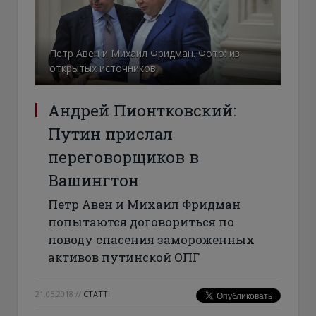
Петр Авен и Михаил Фридман. Фото: из
открытых источников
Андрей Пионтковский:
Путин прислал
переговорщиков в
Вашингтон
Петр Авен и Михаил Фридман
попытаются договориться по
поводу спасения замороженных
активов путинской ОПГ
21.05.2018
//
СТАТТІ