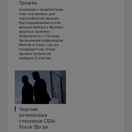
Трампа
Асоціація з трампістами
стає токсичною для
європейських правих.
Підтвердженням стали
місцеві вибори у Франції,
жорстка критика
Навроцького у Польщі,
провалений референдум
Мелоні в Італії і, як всі
сподіваються, стане
провал Орбана на
виборах 12 квітня
Чергове
потепління
стосунків США-
Росія: Що це