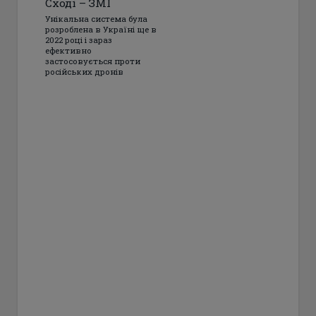
Сході – ЗМІ
Унікальна система була
розроблена в Україні ще в
2022 році і зараз
ефективно
застосовується проти
російських дронів