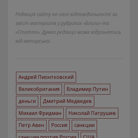
Редакція сайту не несе відповідальності за
зміст матеріалів у рубриках «Блоги» та
«Статті». Думка редакції може відрізнятись
від авторської.
Андрей Пионтковский
Великобритания
Владимир Путин
деньги
Дмитрий Медведев
Михаил Фридман
Николай Патрушев
Петр Авен
Россия
санкции
санкции против России
США