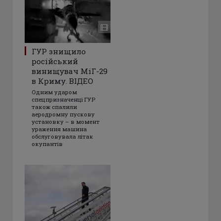
ГУР знищило
російський
винищувач МіГ-29
в Криму. ВІДЕО
Одним ударом
спецпризначенці ГУР
також спалили
аеродромну пускову
установку – в момент
ураження машина
обслуговувала літак
окупантів