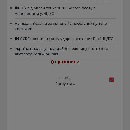
ЗСУ підірвали танкери тіньового флоту в
Новоросійську. ВІДЕО
На півдні України звільнено 12 населених пунктів –
Сирський
У СБС пояснили логіку ударів по півночі Росії. ВІДЕО
Україна паралізувала майже половину нафтового
експорту Росії – Reuters
ЩЕ НОВИНИ
Load...
Загрузка...