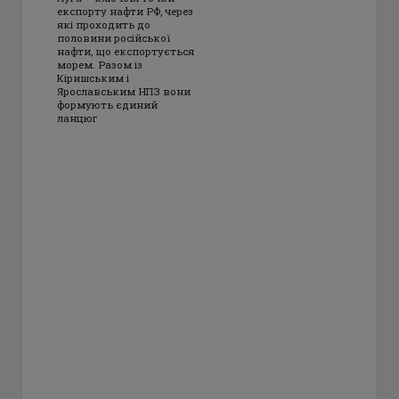
експорту нафти РФ, через
які проходить до
половини російської
нафти, що експортується
морем. Разом із
Кіришським і
Ярославським НПЗ вони
формують єдиний
ланцюг