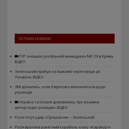
ОСТАННІ НОВИНИ
ГУР знищило російський винищувач МіГ-29 в Криму.
ВІДЕО
Зеленський прибув на важливі переговори до
Лондона. ВІДЕО
ЗМІ дізнались, коли Євросоюз визначиться щодо
українців
Україна та Іспанія домовились про взаємну
депортацію громадян. ВІДЕО
Росія готує удар «Орєшніком» – Зеленський
Росія вратила ракетний корабель класу «Каракурт»