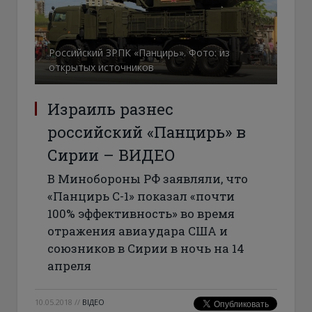
Российский ЗРПК «Панцирь». Фото: из
открытых источников
Израиль разнес
российский «Панцирь» в
Сирии – ВИДЕО
В Минобороны РФ заявляли, что
«Панцирь С-1» показал «почти
100% эффективность» во время
отражения авиаудара США и
союзников в Сирии в ночь на 14
апреля
10.05.2018
//
ВІДЕО