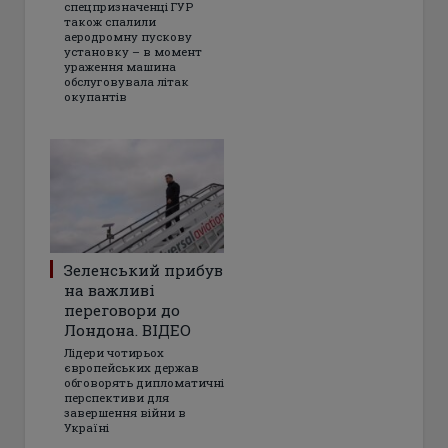
спецпризначенці ГУР
також спалили
аеродромну пускову
установку – в момент
ураження машина
обслуговувала літак
окупантів
Зеленський прибув
на важливі
переговори до
Лондона. ВІДЕО
Лідери чотирьох
європейських держав
обговорять дипломатичні
перспективи для
завершення війни в
Україні