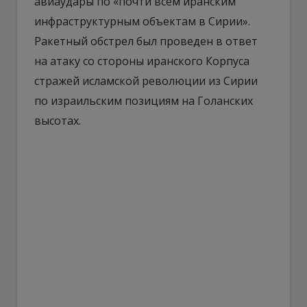
авиаудары по «почти всем иранским
инфраструктурным объектам в Сирии».
Ракетный обстрел был проведен в ответ
на атаку со стороны иранского Корпуса
стражей исламской революции из Сирии
по израильским позициям на Голанских
высотах.