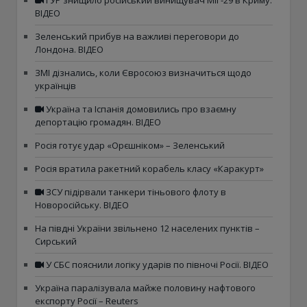
ГУР знищило російський винищувач МіГ-29 в Криму.
ВІДЕО
Зеленський прибув на важливі переговори до
Лондона. ВІДЕО
ЗМІ дізнались, коли Євросоюз визначиться щодо
українців
Україна та Іспанія домовились про взаємну
депортацію громадян. ВІДЕО
Росія готує удар «Орєшніком» – Зеленський
Росія вратила ракетний корабель класу «Каракурт»
ЗСУ підірвали танкери тіньового флоту в
Новоросійську. ВІДЕО
На півдні України звільнено 12 населених пунктів –
Сирський
У СБС пояснили логіку ударів по півночі Росії. ВІДЕО
Україна паралізувала майже половину нафтового
експорту Росії – Reuters