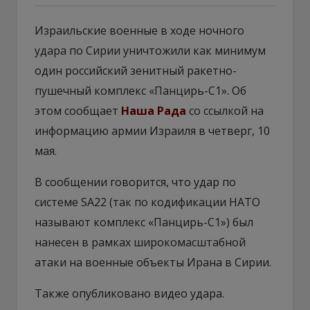
Израильские военные в ходе ночного
удара по Сирии уничтожили как минимум
один российский зенитный ракетно-
пушечный комплекс «Панцирь-С1». Об
этом сообщает
Наша Рада
со ссылкой на
информацию армии Израиля в четверг, 10
мая.
В сообщении говорится, что удар по
системе SA22 (так по кодификации НАТО
называют комплекс «Панцирь-С1») был
нанесен в рамках широкомасштабной
атаки на военные объекты Ирана в Сирии.
Также опубликовано видео удара.