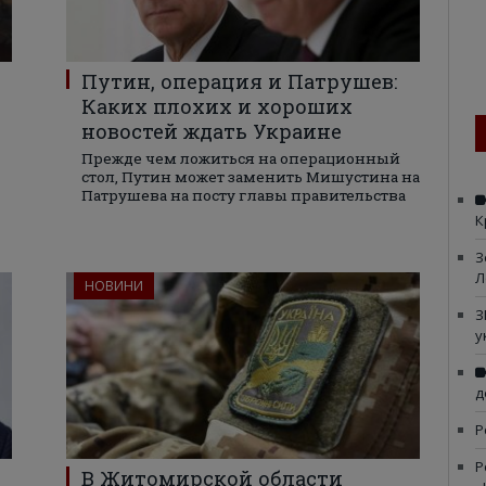
Путин, операция и Патрушев:
Каких плохих и хороших
новостей ждать Украине
Прежде чем ложиться на операционный
стол, Путин может заменить Мишустина на
Патрушева на посту главы правительства
К
З
Л
НОВИНИ
З
у
д
Р
Р
В Житомирской области