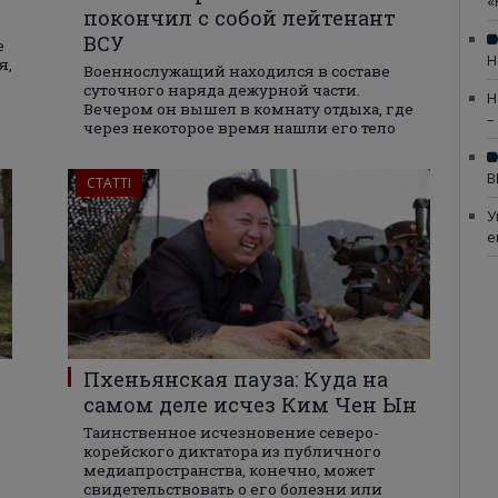
«
покончил с собой лейтенант
ВСУ
е
Н
я,
Военнослужащий находился в составе
суточного наряда дежурной части.
Н
Вечером он вышел в комнату отдыха, где
–
через некоторое время нашли его тело
В
СТАТТІ
У
е
Пхеньянская пауза: Куда на
самом деле исчез Ким Чен Ын
Таинственное исчезновение северо-
корейского диктатора из публичного
медиапространства, конечно, может
свидетельствовать о его болезни или