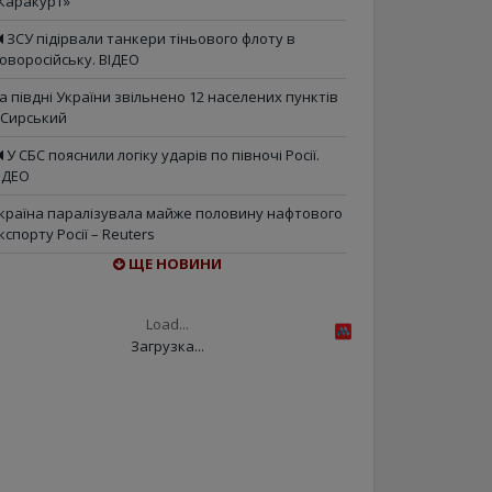
Каракурт»
ЗСУ підірвали танкери тіньового флоту в
оворосійську. ВІДЕО
а півдні України звільнено 12 населених пунктів
 Сирський
У СБС пояснили логіку ударів по півночі Росії.
ІДЕО
країна паралізувала майже половину нафтового
кспорту Росії – Reuters
ЩЕ НОВИНИ
Load...
Загрузка...