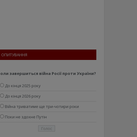
ОПИТУВАННЯ
оли завершиться війна Росії проти України?
До кінця 2025 року
До кінця 2026 року
Війна триватиме ще три-чотири роки
Поки не здохне Путін