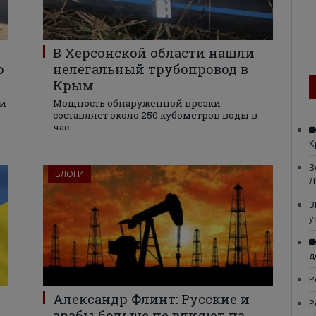
В Херсонской области нашли
о
нелегальный трубопровод в
Крым
ти
Мощность обнаруженной врезки
составляет около 250 кубометров воды в
час
К
З
БЛОГИ
Л
З
у
д
Р
Александр Флинт: Русские и
Р
арабы больше не влияют на