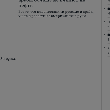
«
нефть
Все то, что недопоставили русские и арабы,
Н
ушло в радостные американские руки
Н
–
В
У
е
Загрузка...