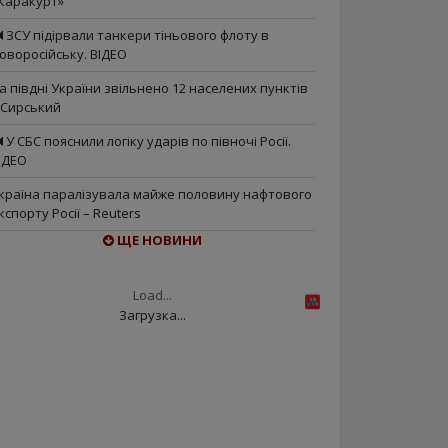
Каракурт»
ЗСУ підірвали танкери тіньового флоту в
оворосійську. ВІДЕО
а півдні України звільнено 12 населених пунктів
 Сирський
У СБС пояснили логіку ударів по півночі Росії.
ІДЕО
країна паралізувала майже половину нафтового
кспорту Росії – Reuters
ЩЕ НОВИНИ
Load...
Загрузка...