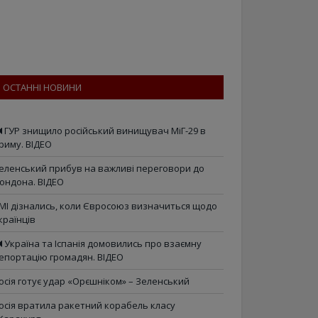
ОСТАННІ НОВИНИ
ГУР знищило російський винищувач МіГ-29 в
риму. ВІДЕО
еленський прибув на важливі переговори до
ондона. ВІДЕО
МІ дізнались, коли Євросоюз визначиться щодо
країнців
Україна та Іспанія домовились про взаємну
епортацію громадян. ВІДЕО
осія готує удар «Орєшніком» – Зеленський
осія вратила ракетний корабель класу