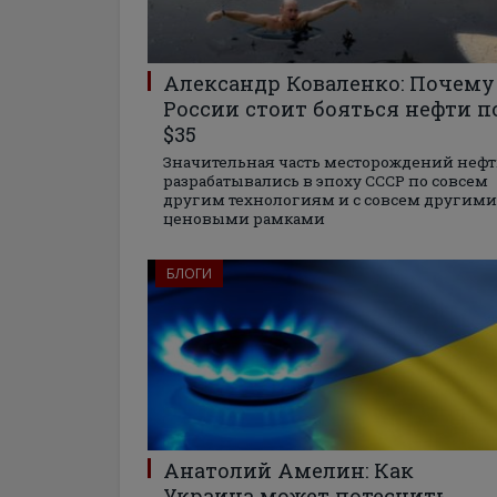
Александр Коваленко: Почему
России стоит бояться нефти п
$35
Значительная часть месторождений неф
разрабатывались в эпоху СССР по совсем
другим технологиям и с совсем другими
ценовыми рамками
БЛОГИ
Анатолий Амелин: Как
Украина может потеснить