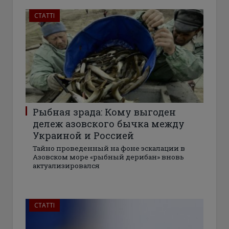
СТАТТІ
Рыбная зрада: Кому выгоден
дележ азовского бычка между
Украиной и Россией
Тайно проведенный на фоне эскалации в
Азовском море «рыбный дерибан» вновь
актуализировался
СТАТТІ