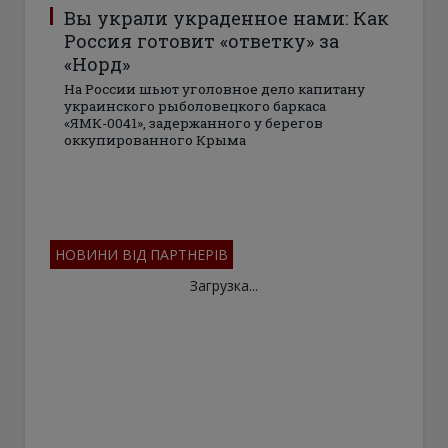
Вы украли украденное нами: Как
Россия готовит «ответку» за
«Норд»
На России шьют уголовное дело капитану
украинского рыболовецкого баркаса
«ЯМК-0041», задержанного у берегов
оккупированного Крыма
НОВИНИ ВІД ПАРТНЕРІВ
Загрузка...