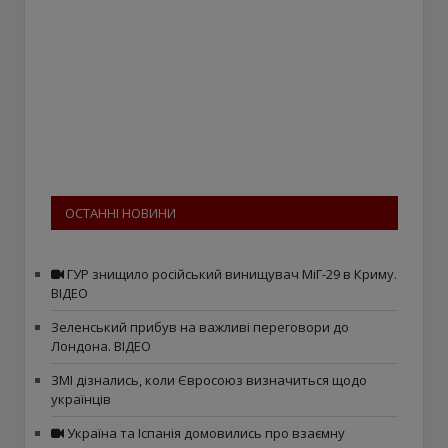
ОСТАННІ НОВИНИ
ГУР знищило російський винищувач МіГ-29 в Криму.
ВІДЕО
Зеленський прибув на важливі переговори до
Лондона. ВІДЕО
ЗМІ дізнались, коли Євросоюз визначиться щодо
українців
Україна та Іспанія домовились про взаємну