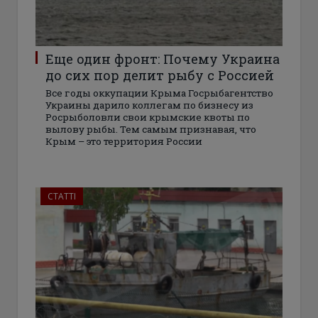
Еще один фронт: Почему Украина
до сих пор делит рыбу с Россией
Все годы оккупации Крыма Госрыбагентство
Украины дарило коллегам по бизнесу из
Росрыболовли свои крымские квоты по
вылову рыбы. Тем самым признавая, что
Крым – это территория России
СТАТТІ