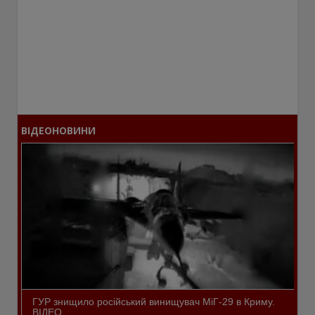
ВІДЕОНОВИНИ
ГУР знищило російський винищувач МіГ-29 в Криму.
ВІДЕО