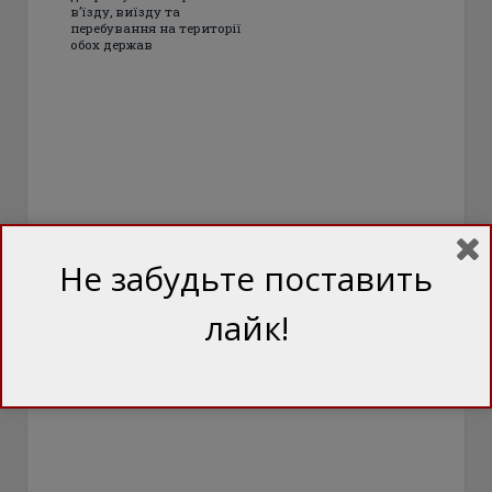
в’їзду, виїзду та
перебування на території
обох держав
Не забудьте поставить
лайк!