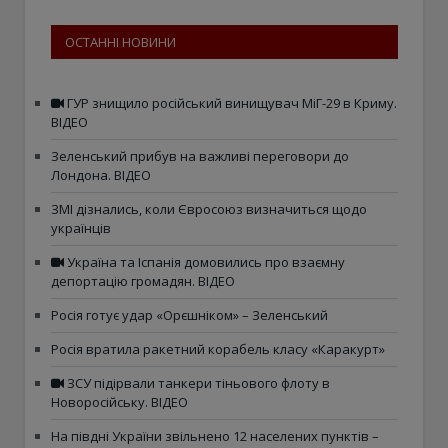
ОСТАННІ НОВИНИ
ГУР знищило російський винищувач МіГ-29 в Криму.
ВІДЕО
Зеленський прибув на важливі переговори до
Лондона. ВІДЕО
ЗМІ дізнались, коли Євросоюз визначиться щодо
українців
Україна та Іспанія домовились про взаємну
депортацію громадян. ВІДЕО
Росія готує удар «Орєшніком» – Зеленський
Росія вратила ракетний корабель класу «Каракурт»
ЗСУ підірвали танкери тіньового флоту в
Новоросійську. ВІДЕО
На півдні України звільнено 12 населених пунктів –