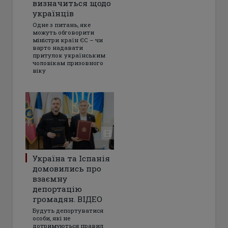
визначиться щодо
українців
Одне з питань, яке
можуть обговорити
міністри країн ЄС – чи
варто надавати
притулок українським
чоловікам призовного
віку
Україна та Іспанія
домовились про
взаємну
депортацію
громадян. ВІДЕО
Будуть депортуватися
особи, які не
дотримуються правил