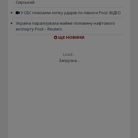
Сирський
У СБС пояснили логіку ударів по півночі Росії. ВІДЕО
Україна паралізувала майже половину нафтового
експорту Росії – Reuters
ЩЕ НОВИНИ
Load...
Загрузка...