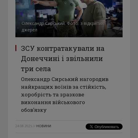
Олександр Сирський. Фото: з відкритих
джерел
ЗСУ контратакували на
Донеччині і звільнили
три села
Олександр Сирський нагородив
найкращих воїнів за стійкість,
хоробрість та зразкове
виконання військового
обов’язку
24.08.2025
//
НОВИНИ