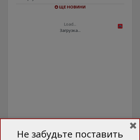
ЩЕ НОВИНИ
Load...
Загрузка...
ОПИТУВАННЯ
Не забудьте поставить