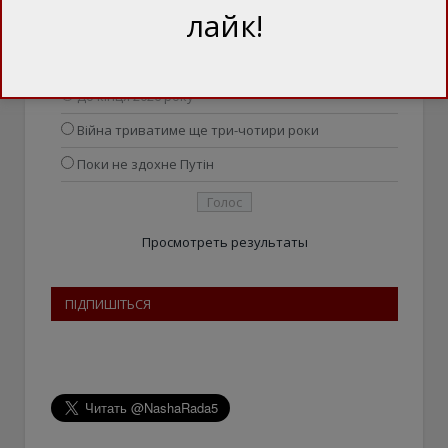
лайк!
Коли завершиться війна Росії проти України?
До кінця 2025 року
До кінця 2026 року
Війна триватиме ще три-чотири роки
Поки не здохне Путін
Просмотреть результаты
ПІДПИШІТЬСЯ