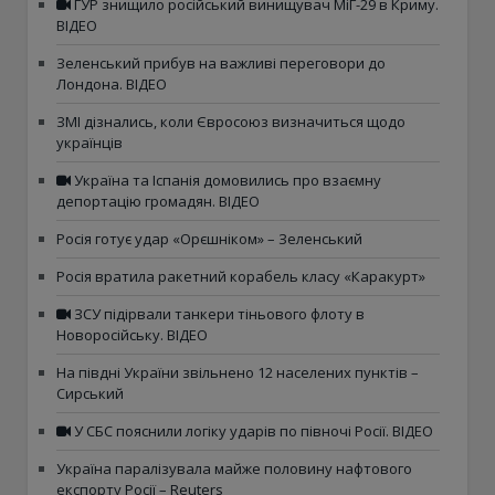
ГУР знищило російський винищувач МіГ-29 в Криму.
ВІДЕО
Зеленський прибув на важливі переговори до
Лондона. ВІДЕО
ЗМІ дізнались, коли Євросоюз визначиться щодо
українців
Україна та Іспанія домовились про взаємну
депортацію громадян. ВІДЕО
Росія готує удар «Орєшніком» – Зеленський
Росія вратила ракетний корабель класу «Каракурт»
ЗСУ підірвали танкери тіньового флоту в
Новоросійську. ВІДЕО
На півдні України звільнено 12 населених пунктів –
Сирський
У СБС пояснили логіку ударів по півночі Росії. ВІДЕО
Україна паралізувала майже половину нафтового
експорту Росії – Reuters