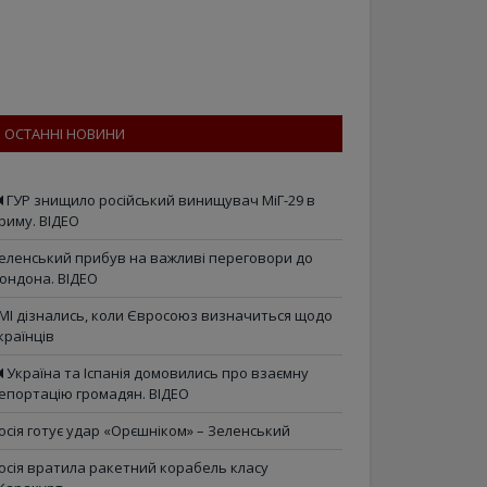
ОСТАННІ НОВИНИ
ГУР знищило російський винищувач МіГ-29 в
риму. ВІДЕО
еленський прибув на важливі переговори до
ондона. ВІДЕО
МІ дізнались, коли Євросоюз визначиться щодо
країнців
Україна та Іспанія домовились про взаємну
епортацію громадян. ВІДЕО
осія готує удар «Орєшніком» – Зеленський
осія вратила ракетний корабель класу