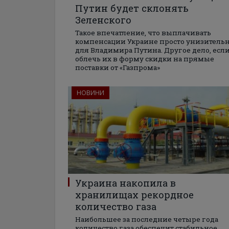
Путин будет склонять
Зеленского
Такое впечатление, что выплачивать
компенсации Украине просто унизитель
для Владимира Путина. Другое дело, есл
облечь их в форму скидки на прямые
поставки от «Газпрома»
НОВИНИ
Украина накопила в
хранилищах рекордное
количество газа
Наибольшее за последние четыре года
количество газа обеспечит стабильное