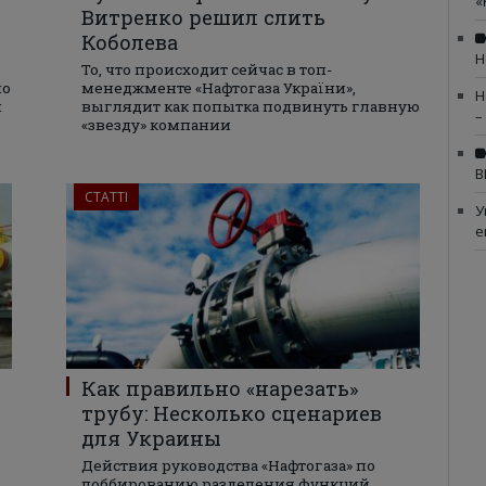
«
Витренко решил слить
Коболева
Н
То, что происходит сейчас в топ-
но
менеджменте «Нафтогаза України»,
Н
и
выглядит как попытка подвинуть главную
–
«звезду» компании
В
СТАТТІ
У
е
Как правильно «нарезать»
трубу: Несколько сценариев
для Украины
Действия руководства «Нафтогаза» по
лоббированию разделения функций