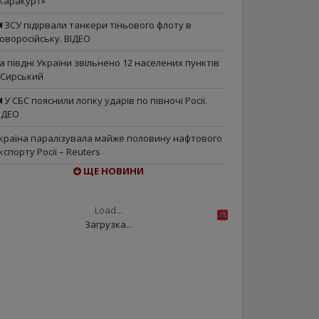
Каракурт»
ЗСУ підірвали танкери тіньового флоту в
оворосійську. ВІДЕО
а півдні України звільнено 12 населених пунктів
 Сирський
У СБС пояснили логіку ударів по півночі Росії.
ІДЕО
країна паралізувала майже половину нафтового
кспорту Росії – Reuters
ЩЕ НОВИНИ
Load...
Загрузка...