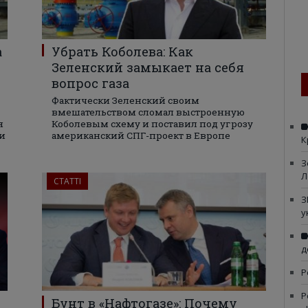
а
Убрать Коболева: Как
Зеленский замыкает на себя
вопрос газа
Фактически Зеленский своим
вмешательством сломал выстроенную
я
Коболевым схему и поставил под угрозу
ди
американский СПГ-проект в Европе
К
З
Л
СТАТТІ
З
у
д
Р
Р
Бунт в «Нафтогазе»: Почему