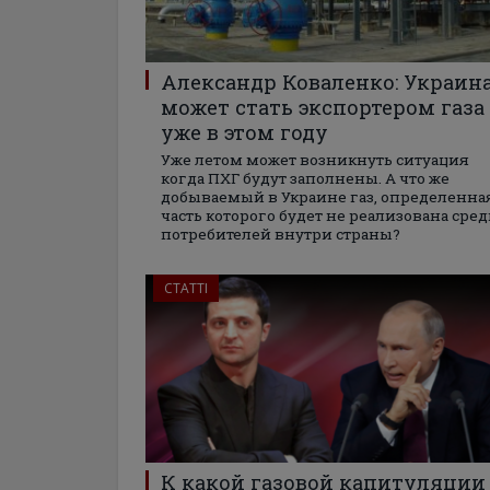
Александр Коваленко: Украин
может стать экспортером газа
уже в этом году
Уже летом может возникнуть ситуация
когда ПХГ будут заполнены. А что же
добываемый в Украине газ, определенна
часть которого будет не реализована сре
потребителей внутри страны?
СТАТТІ
К какой газовой капитуляции