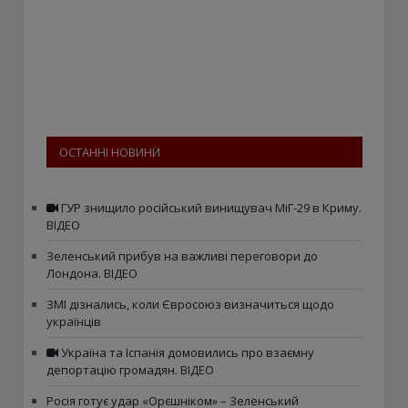
ОСТАННІ НОВИНИ
ГУР знищило російський винищувач МіГ-29 в Криму.
ВІДЕО
Зеленський прибув на важливі переговори до
Лондона. ВІДЕО
ЗМІ дізнались, коли Євросоюз визначиться щодо
українців
Україна та Іспанія домовились про взаємну
депортацію громадян. ВІДЕО
Росія готує удар «Орєшніком» – Зеленський