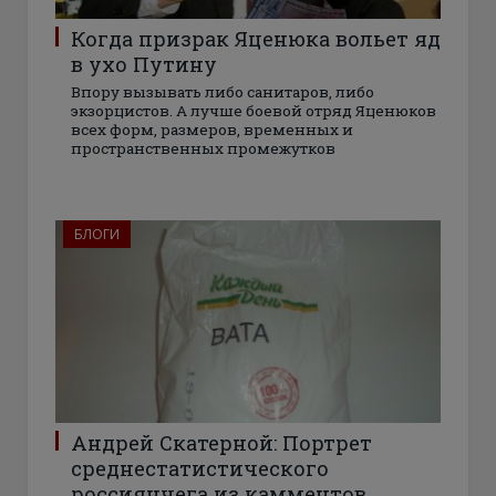
Когда призрак Яценюка вольет яд
в ухо Путину
Впору вызывать либо санитаров, либо
экзорцистов. А лучше боевой отряд Яценюков
всех форм, размеров, временных и
пространственных промежутков
БЛОГИ
Андрей Скатерной: Портрет
среднестатистического
россиянчега из камментов