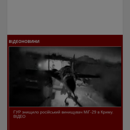
ВІДЕОНОВИНИ
ГУР знищило російський винищувач МіГ-29 в Криму.
ВІДЕО