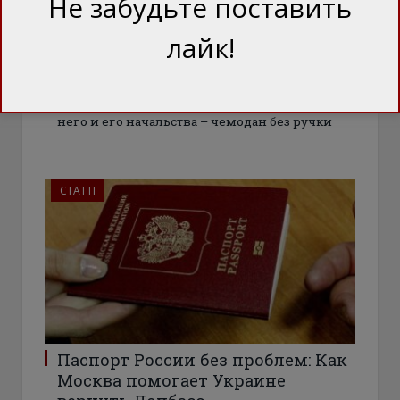
Не забудьте поставить
лайк!
Виталий Портников: Молчание
Суркова
Сурков вынужден играть роль
высокопоставленного немого. Донбасс для
него и его начальства – чемодан без ручки
СТАТТІ
Паспорт России без проблем: Как
Москва помогает Украине