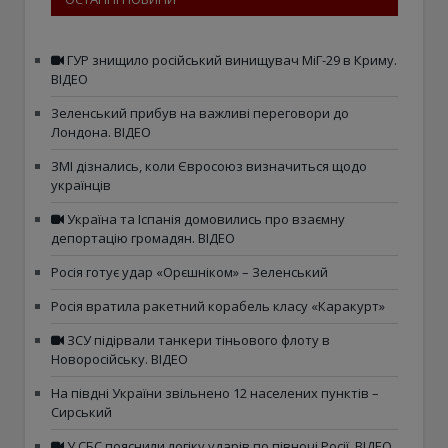
ГУР знищило російський винищувач МіГ-29 в Криму.
ВІДЕО
Зеленський прибув на важливі переговори до
Лондона. ВІДЕО
ЗМІ дізнались, коли Євросоюз визначиться щодо
українців
Україна та Іспанія домовились про взаємну
депортацію громадян. ВІДЕО
Росія готує удар «Орєшніком» – Зеленський
Росія вратила ракетний корабель класу «Каракурт»
ЗСУ підірвали танкери тіньового флоту в
Новоросійську. ВІДЕО
На півдні України звільнено 12 населених пунктів –
Сирський
У СБС пояснили логіку ударів по півночі Росії. ВІДЕО