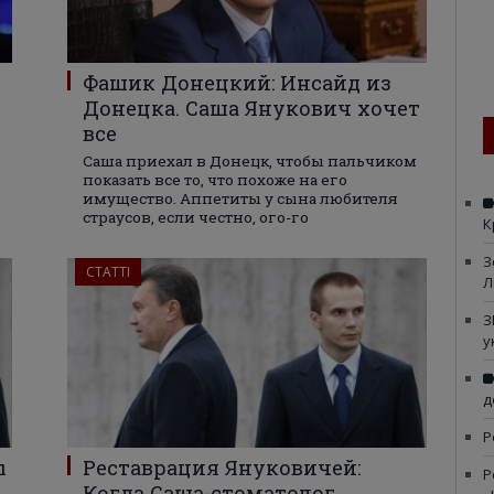
Фашик Донецкий: Инсайд из
Донецка. Саша Янукович хочет
все
Саша приехал в Донецк, чтобы пальчиком
показать все то, что похоже на его
имущество. Аппетиты у сына любителя
страусов, если честно, ого-го
К
З
СТАТТІ
Л
З
у
д
Р
ы
Реставрация Януковичей:
Р
Когда Саша-стоматолог