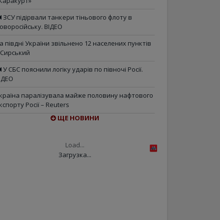
Каракурт»
ЗСУ підірвали танкери тіньового флоту в
оворосійську. ВІДЕО
а півдні України звільнено 12 населених пунктів
 Сирський
У СБС пояснили логіку ударів по півночі Росії.
ІДЕО
країна паралізувала майже половину нафтового
кспорту Росії – Reuters
ЩЕ НОВИНИ
Load...
Загрузка...