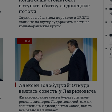
«
вступит в битву за донецкие
потоки
о
Н
Слухи о глобальном переделе в ОРДЛО
стали не на шутку будоражить местные
Н
коллаборантские круги
–
В
БЛОГИ
У
е
Алексей Голобуцкий: Откуда
взялась совесть у Лавриновича
д
Жизнеописание семьи буревестников-
революционеров Лавриновичей, самых
сознательных диссидентов Союза, как-то
всё равно не внушает