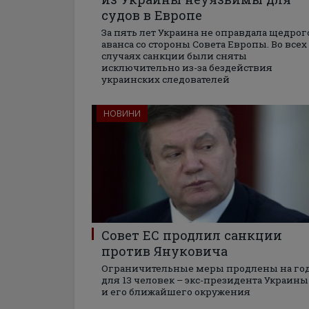
судов в Европе
За пять лет Украина не оправдала щедрог
аванса со стороны Совета Европы. Во всех
случаях санкции были сняты
исключительно из-за бездействия
украинских следователей
НОВИНИ
Совет ЕС продлил санкции
против Януковича
Ограничительные меры продлены на го
для 13 человек – экс-президента Украины
и его ближайшего окружения