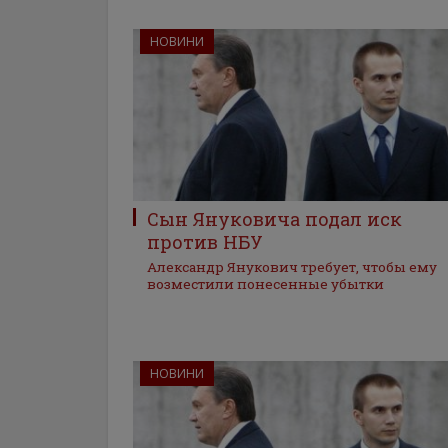
НОВИНИ
Сын Януковича подал иск
против НБУ
Александр Янукович требует, чтобы ему
возместили понесенные убытки
НОВИНИ