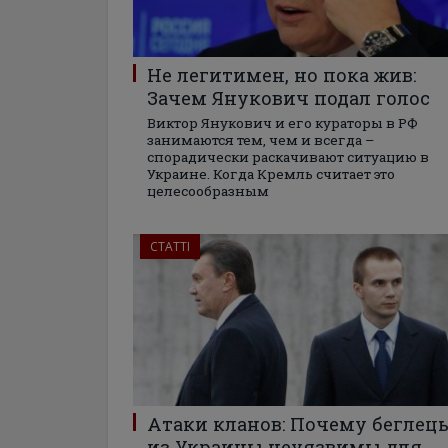
Не легитимен, но пока жив:
Зачем Янукович подал голос
Виктор Янукович и его кураторы в РФ
занимаются тем, чем и всегда –
спорадически раскачивают ситуацию в
Украине. Когда Кремль считает это
целесообразным
СТАТТІ
Атаки кланов: Почему беглец
из Украины неуязвимы для