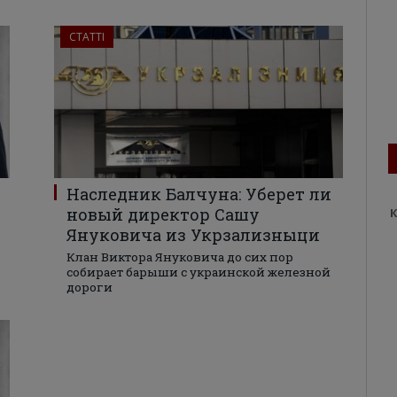
СТАТТІ
Наследник Балчуна: Уберет ли
новый директор Сашу
К
Януковича из Укрзализныци
Клан Виктора Януковича до сих пор
собирает барыши с украинской железной
дороги