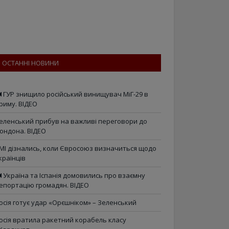
ОСТАННІ НОВИНИ
ГУР знищило російський винищувач МіГ-29 в
риму. ВІДЕО
еленський прибув на важливі переговори до
ондона. ВІДЕО
МІ дізнались, коли Євросоюз визначиться щодо
країнців
Україна та Іспанія домовились про взаємну
епортацію громадян. ВІДЕО
осія готує удар «Орєшніком» – Зеленський
осія вратила ракетний корабель класу