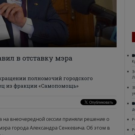
авил в отставку мэра
К
З
Л
екращении полномочий городского
ец из фракции «Самопомощь»
З
у
д
а на внеочередной сессии приняли решение о
Р
ра города Александра Сенкевича. Об этом в
Р