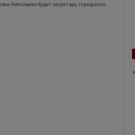
ловы Николаева будет секретарь городского
К