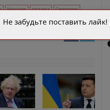
р
Николаев
отставка
Самопомич
Не забудьте поставить лайк!
Facebook
Twitter