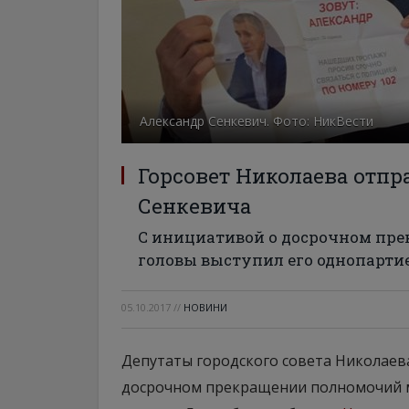
Александр Сенкевич. Фото: НикВести
Горсовет Николаева отпр
Сенкевича
С инициативой о досрочном пр
головы выступил его однопарти
05.10.2017
//
НОВИНИ
Депутаты городского совета Николаев
досрочном прекращении полномочий мэ