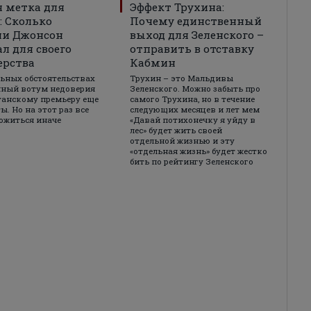
 метка для
Эффект Трухина:
: Сколько
Почему единственный
ни Джонсон
выход для Зеленского –
л для своего
отправить в отставку
ерства
Кабмин
ьных обстоятельствах
Трухин – это Мальдивы
нный вотум недоверия
Зеленского. Можно забыть про
танскому премьеру еще
самого Трухина, но в течение
ы. Но на этот раз все
следующих месяцев и лет мем
ожиться иначе
«Давай потихонечку я уйду в
лес» будет жить своей
отдельной жизнью и эту
«отдельная жизнь» будет жестко
бить по рейтингу Зеленского