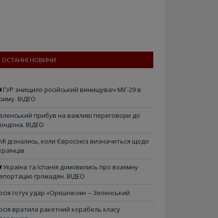
ОСТАННІ НОВИНИ
ГУР знищило російський винищувач МіГ-29 в
риму. ВІДЕО
еленський прибув на важливі переговори до
ондона. ВІДЕО
МІ дізнались, коли Євросоюз визначиться щодо
країнців
Україна та Іспанія домовились про взаємну
епортацію громадян. ВІДЕО
осія готує удар «Орєшніком» – Зеленський
осія вратила ракетний корабель класу