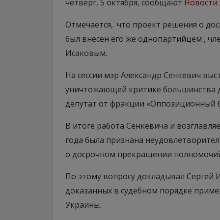
четверг, 5 октября, сообщают
Новости
Отмечается, что проект решения о д
был внесен его же однопартийцем , ч
Исаковым.
На сессии мэр Александр Сенкевич выс
уничтожающей критике большинства д
депутат от фракции «Оппозиционный 
В итоге работа Сенкевича и возглавля
года была признана неудовлетворител
о досрочном прекращении полномочий
По этому вопросу докладывал Сергей И
доказанных в судебном порядке прим
Украины.