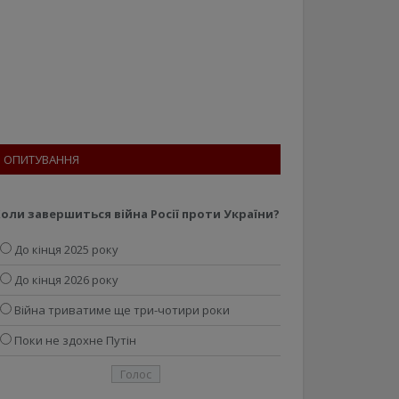
ОПИТУВАННЯ
оли завершиться війна Росії проти України?
До кінця 2025 року
До кінця 2026 року
Війна триватиме ще три-чотири роки
Поки не здохне Путін