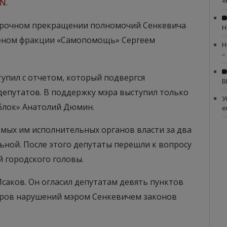
«
 N
.
осрочном прекращении полномочий Сенкевича
Н
леном фракции «Самопомощь» Сергеем
Н
–
тупил с отчетом, который подвергся
В
епутатов. В поддержку мэра выступил только
У
блок» Анатолий Дюмин.
е
емых им исполнительных органов власти за два
ьной. После этого депутаты перешли к вопросу
 городского головы.
саков. Он огласил депутатам девять пунктов
еров нарушений мэром Сенкевичем законов