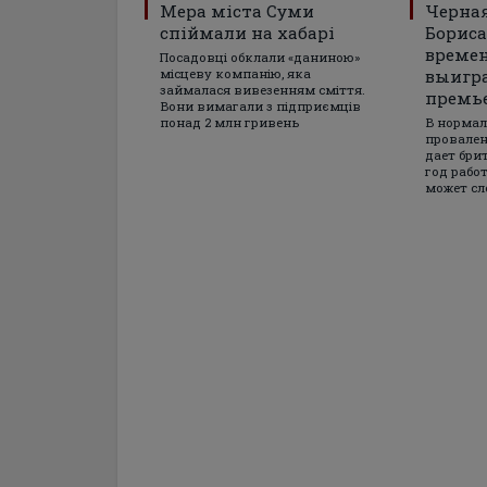
Мера міста Суми
Черная
спіймали на хабарі
Бориса
време
Посадовці обклали «даниною»
місцеву компанію, яка
выигра
займалася вивезенням сміття.
премь
Вони вимагали з підприємців
понад 2 млн гривень
В нормал
провале
дает бри
год работ
может сл