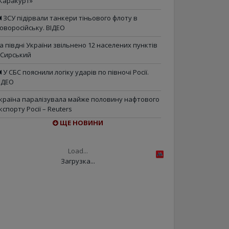
Каракурт»
ЗСУ підірвали танкери тіньового флоту в
оворосійську. ВІДЕО
а півдні України звільнено 12 населених пунктів
 Сирський
У СБС пояснили логіку ударів по півночі Росії.
ІДЕО
країна паралізувала майже половину нафтового
кспорту Росії – Reuters
ЩЕ НОВИНИ
Load...
Загрузка...