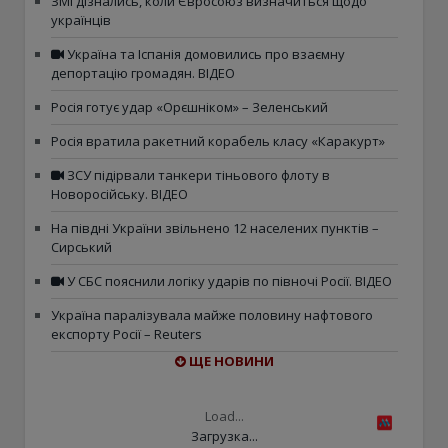
ЗМІ дізнались, коли Євросоюз визначиться щодо
українців
Україна та Іспанія домовились про взаємну
депортацію громадян. ВІДЕО
Росія готує удар «Орєшніком» – Зеленський
Росія вратила ракетний корабель класу «Каракурт»
ЗСУ підірвали танкери тіньового флоту в
Новоросійську. ВІДЕО
На півдні України звільнено 12 населених пунктів –
Сирський
У СБС пояснили логіку ударів по півночі Росії. ВІДЕО
Україна паралізувала майже половину нафтового
експорту Росії – Reuters
ЩЕ НОВИНИ
Load...
Загрузка...