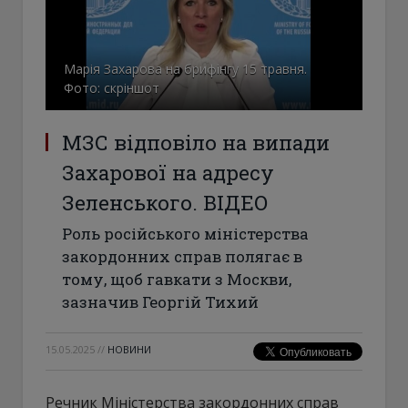
Марія Захарова на брифінгу 15 травня.
Фото: скріншот
МЗС відповіло на випади
Захарової на адресу
Зеленського. ВІДЕО
Роль російського міністерства
закордонних справ полягає в
тому, щоб гавкати з Москви,
зазначив Георгій Тихий
15.05.2025
//
НОВИНИ
Речник Міністерства закордонних справ