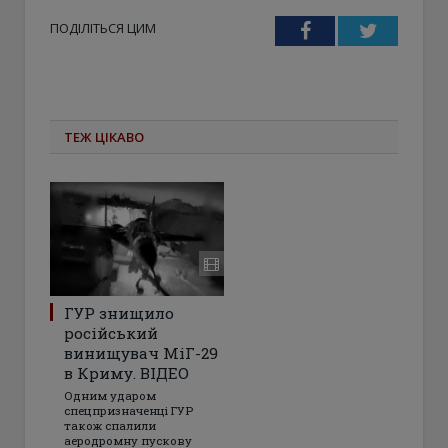
ПОДІЛІТЬСЯ ЦИМ
Facebook
Twitter
ТЕЖ ЦІКАВО
ГУР знищило
російський
винищувач МіГ-29
в Криму. ВІДЕО
Одним ударом
спецпризначенці ГУР
також спалили
аеродромну пускову