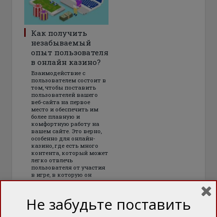
Как получить
незабываемый
опыт пользователя
в онлайн казино?
Взаимодействие с
пользователем состоит в
том, чтобы поставить
пользователей вашего
веб-сайта на первое
место и обеспечить им
более плавную и
комфортную работу на
вашем сайте. Это верно,
особенно для онлайн-
казино, где есть много
контента, который может
легко отвлечь
пользователя от участия
в игре, в которую он
пришел играть
Не забудьте поставить