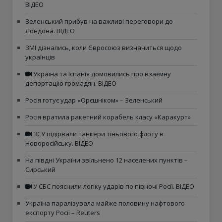
ВІДЕО
Зеленський прибув на важливі переговори до
Лондона. ВІДЕО
ЗМІ дізнались, коли Євросоюз визначиться щодо
українців
Україна та Іспанія домовились про взаємну
депортацію громадян. ВІДЕО
Росія готує удар «Орєшніком» – Зеленський
Росія вратила ракетний корабель класу «Каракурт»
ЗСУ підірвали танкери тіньового флоту в
Новоросійську. ВІДЕО
На півдні України звільнено 12 населених пунктів –
Сирський
У СБС пояснили логіку ударів по півночі Росії. ВІДЕО
Україна паралізувала майже половину нафтового
експорту Росії – Reuters