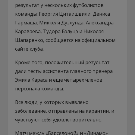
результат у нескольких футболистов
команды: Георгия Цитаишвили, Дениса
Гармаша, Миккеля Дуэлунда, Александра
Караваева, Тудора Бэлуцэ и Николая
Шапаренко, сообщается на официальном
сайте клуба.
Кроме того, положительный результат
дали тесты ассистента главного тренера
Эмила Караса и еще четырех членов
персонала команды.
Все люди, у которых выявлено
заболевание, отправлены на карантин, и
чувствуют себя удовлетворительно.
Матч между «Барселоной» и «Динамо»