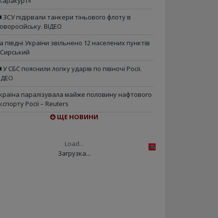
Каракурт»
ЗСУ підірвали танкери тіньового флоту в
оворосійську. ВІДЕО
а півдні України звільнено 12 населених пунктів
 Сирський
У СБС пояснили логіку ударів по півночі Росії.
ІДЕО
країна паралізувала майже половину нафтового
кспорту Росії – Reuters
ЩЕ НОВИНИ
Load...
Загрузка...