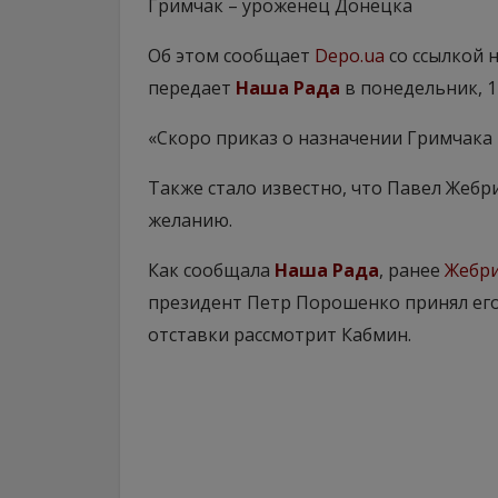
Гримчак – уроженец Донецка
Об этом сообщает
Depo.ua
со ссылкой 
передает
Наша Рада
в понедельник, 1
«Скоро приказ о назначении Гримчака п
Также стало известно, что Павел Жебр
желанию.
Как сообщала
Наша Рада
, ранее
Жебри
президент Петр Порошенко принял его
отставки рассмотрит Кабмин.