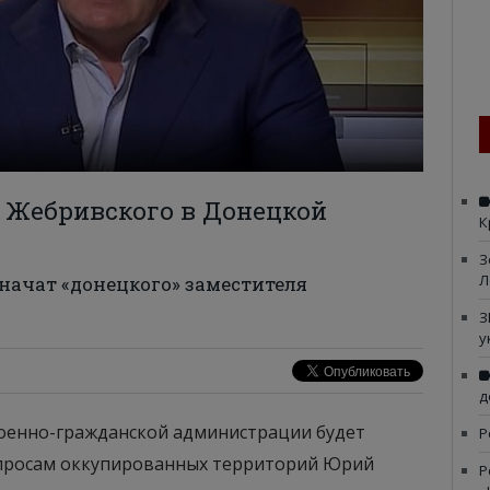
т Жебривского в Донецкой
К
З
Л
начат «донецкого» заместителя
З
у
д
оенно-гражданской администрации будет
Р
опросам оккупированных территорий Юрий
Р