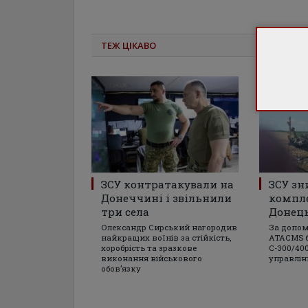
ТЕЖ ЦІКАВО
ЗСУ контратакували на
ЗСУ зн
Донеччині і звільнили
компл
три села
Донець
Олександр Сирський нагородив
За допом
найкращих воїнів за стійкість,
ATACMS б
хоробрість та зразкове
С-300/400
виконання військового
управлін
обов’язку