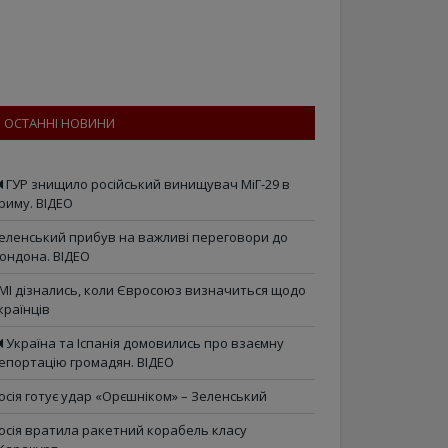
ОСТАННІ НОВИНИ
ГУР знищило російський винищувач МіГ-29 в
риму. ВІДЕО
еленський прибув на важливі переговори до
ондона. ВІДЕО
МІ дізнались, коли Євросоюз визначиться щодо
країнців
Україна та Іспанія домовились про взаємну
епортацію громадян. ВІДЕО
осія готує удар «Орєшніком» – Зеленський
осія вратила ракетний корабель класу