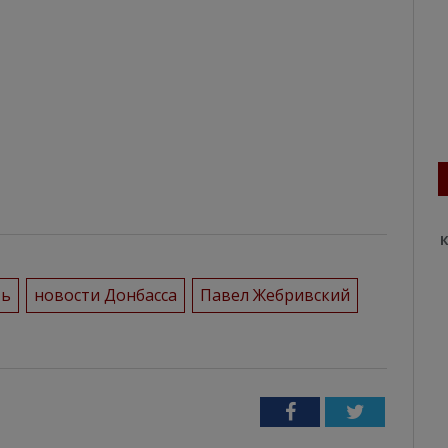
К
ть
новости Донбасса
Павел Жебривский
Facebook
Twitter