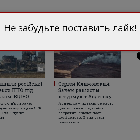
Не забудьте поставить лайк!
ищили російські
Сергей Климовский:
екси ППО під
Зачем рашисты
ком. ВІДЕО
штурмуют Авдеевку
огою п'яти ракет
Авдеевка – идеальное место
уло знищено два ЗРК
для московитов, чтобы
, РЛС і пункт
сократить численность
ня
донбаситов. И они сами
вызвались