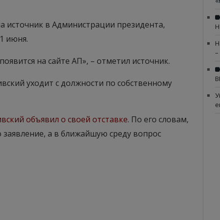
«
на источник в Администрации президента,
Н
1 июня.
Н
–
оявится на сайте АП», – отметил источник.
В
ивский уходит с должности по собственному
У
е
вский объявил о своей отставке
. По его словам,
 заявление, а в ближайшую среду вопрос