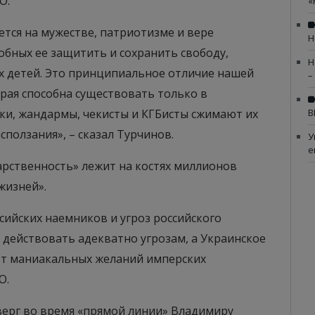
О.
«
ется на мужестве, патриотизме и вере
Н
обных ее защитить и сохранить свободу,
Н
х детей. Это принципиальное отличие нашей
–
орая способна существовать только в
ки, жандармы, чекисты и КГБисты сжимают их
В
ползания», – сказал Турчинов.
У
е
дарственность» лежит на костях миллионов
жизней».
сийских наемников и угроз российского
 действовать адекватно угрозам, а Украинское
 от маниакальных желаний имперских
О.
тверг во время «прямой линии» Владимиру