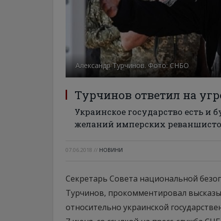
Александр Турчинов. Фото: СНБО
Турчинов ответил на уг
Украинское государство есть и 
желаний имперских реваншист
07.06.2018
//
НОВИНИ
Секретарь Совета национальной безоп
Турчинов, прокомментировал высказы
относительно украинской государстве