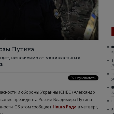
розы Путина
К
будет, независимо от маниакальных
З
ов
Л
З
у
асности и обороны Украины (СНБО) Александр
д
вание президента России Владимира Путина
Р
нности. Об этом сообщает
Наша Рада
в четверг,
Р