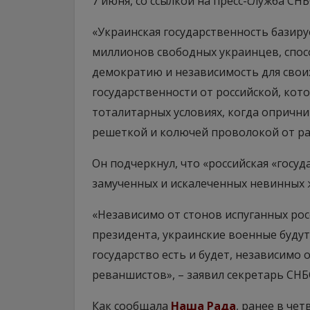
7 июня, со ссылкой на пресс-служба СНБ
«Украинская государственность базиру
миллионов свободных украинцев, спос
демократию и независимость для свои
государственности от российской, кот
тоталитарных условиях, когда опрични
решеткой и колючей проволокой от рас
Он подчеркнул, что «российская «госу
замученных и искалеченных невинных 
«Независимо от стонов испуганных рос
президента, украинские военные будут
государство есть и будет, независимо
реваншистов», – заявил секретарь СНБ
Как сообщала
Наша Рада
, ранее в че