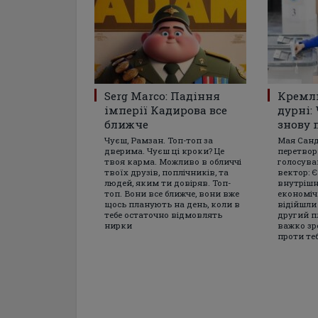
Serg Marco: Падіння
Кремл
імперії Кадирова все
дурні:
ближче
знову 
Чуєш, Рамзан. Топ-топ за
Мая Санд
дверима. Чуєш ці кроки? Це
перетвор
твоя карма. Можливо в обличчі
голосува
твоїх друзів, поплічників, та
вектор: Є
людей, яким ти довіряв. Топ-
внутрішн
топ. Вони все ближче, вони вже
економічн
щось планують на день, коли в
відійшли
тебе остаточно відмовлять
другий пл
нирки
важко зр
проти те