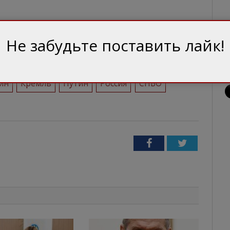
Не забудьте поставить лайк!
ин
Кремль
Путин
Россия
СНБО
Facebook
Twitter