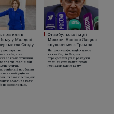
ь пошили в
Стамбульські мрії
 Чому у Молдові
Москви: Навіщо Лавров
перемогла Санду
знущається з Трампа
у постаралася
На прес-конференціях цього
ити вибори на
тижня Сергій Лавров
ння за геополітичний
перекреслив усі ті райдужні
вропа чи Росія, щоби
надії, якими фонтанував
ьополітичні,
господар Білого дому
і, соціальні проблеми
 в очах виборців на
ан. Сказати легко, але
обити, особливо коли
бе працює Кремль