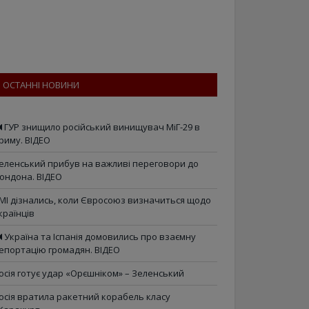
ОСТАННІ НОВИНИ
ГУР знищило російський винищувач МіГ-29 в
риму. ВІДЕО
еленський прибув на важливі переговори до
ондона. ВІДЕО
МІ дізнались, коли Євросоюз визначиться щодо
країнців
Україна та Іспанія домовились про взаємну
епортацію громадян. ВІДЕО
осія готує удар «Орєшніком» – Зеленський
осія вратила ракетний корабель класу