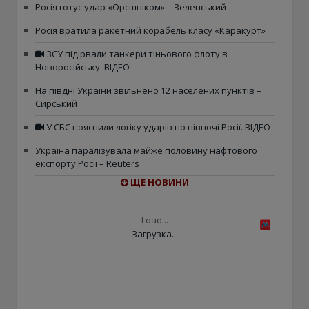
Росія готує удар «Орєшніком» – Зеленський
Росія вратила ракетний корабель класу «Каракурт»
ЗСУ підірвали танкери тіньового флоту в
Новоросійську. ВІДЕО
На півдні України звільнено 12 населених пунктів –
Сирський
У СБС пояснили логіку ударів по півночі Росії. ВІДЕО
Україна паралізувала майже половину нафтового
експорту Росії – Reuters
ЩЕ НОВИНИ
Load...
Загрузка...