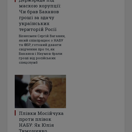
маскою корупції:
Чи брав Баканов
гроші за здачу
українських
територій Росії
Бізнесмен Сергій Ваганян,
який співпрацює з НАБУ
та ФБР, готовий давати
свідчення про те, як
Баканов і Наумов брали
гроші від російських
спецслужб
Плівки Мосійчука
проти плівок
НАБУ: Як Юлія
Тимошенко