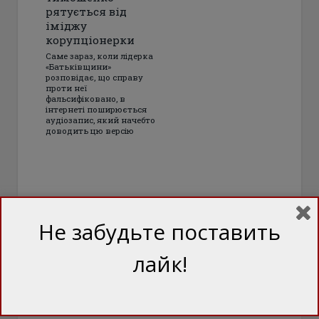
рятується від
іміджу
корупціонерки
Саме зараз, коли лідерка
«Батьківщини»
розповідає, що справу
проти неї
фальсифіковано, в
інтернеті поширюється
аудіозапис, який начебто
доводить цю версію
Не забудьте поставить
лайк!