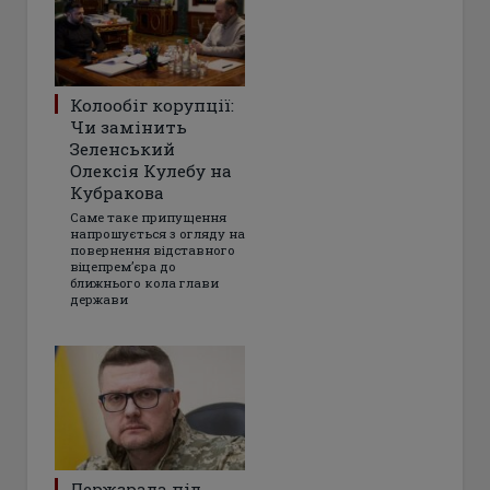
Колообіг корупції:
Чи замінить
Зеленський
Олексія Кулебу на
Кубракова
Саме таке припущення
напрошується з огляду на
повернення відставного
віцепрем’єра до
ближнього кола глави
держави
Держзрада під