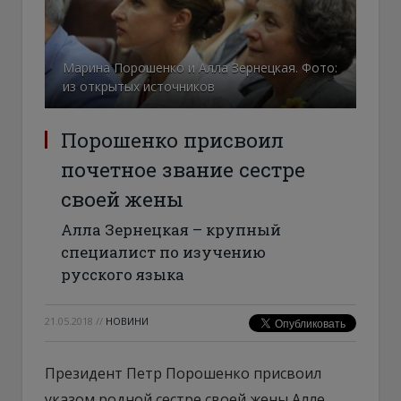
Марина Порошенко и Алла Зернецкая. Фото:
из открытых источников
Порошенко присвоил
почетное звание сестре
своей жены
Алла Зернецкая – крупный
специалист по изучению
русского языка
21.05.2018
//
НОВИНИ
Президент Петр Порошенко присвоил
указом родной сестре своей жены Алле