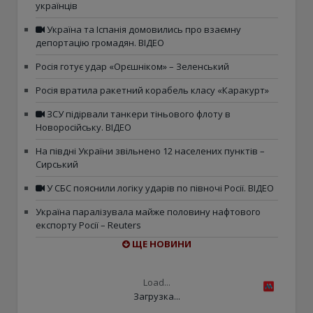
українців
Україна та Іспанія домовились про взаємну
депортацію громадян. ВІДЕО
Росія готує удар «Орєшніком» – Зеленський
Росія вратила ракетний корабель класу «Каракурт»
ЗСУ підірвали танкери тіньового флоту в
Новоросійську. ВІДЕО
На півдні України звільнено 12 населених пунктів –
Сирський
У СБС пояснили логіку ударів по півночі Росії. ВІДЕО
Україна паралізувала майже половину нафтового
експорту Росії – Reuters
ЩЕ НОВИНИ
Load...
Загрузка...