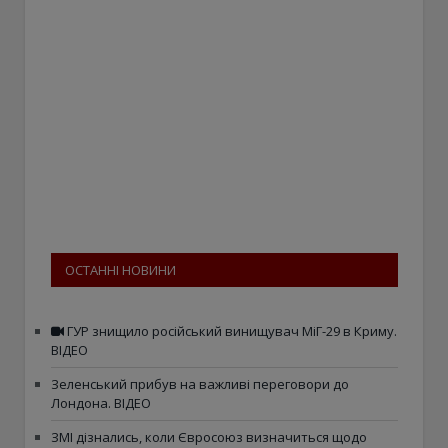
ОСТАННІ НОВИНИ
ГУР знищило російський винищувач МіГ-29 в Криму.
ВІДЕО
Зеленський прибув на важливі переговори до
Лондона. ВІДЕО
ЗМІ дізнались, коли Євросоюз визначиться щодо