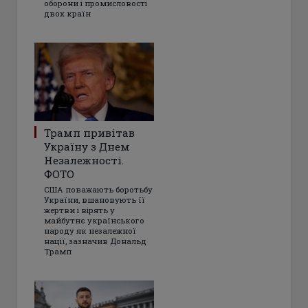
оборони і промисловості
двох країн
Трамп привітав
Україну з Днем
Незалежності.
ФОТО
США поважають боротьбу
України, вшановують її
жертви і вірять у
майбутнє українського
народу як незалежної
нації, зазначив Дональд
Трамп