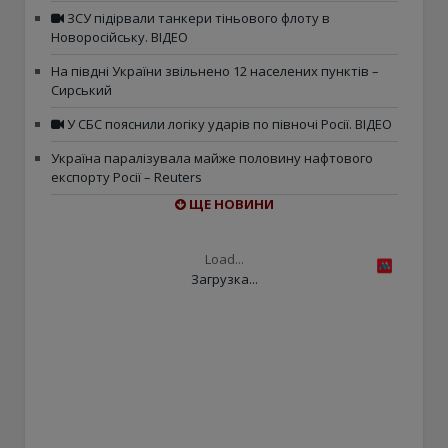
ЗСУ підірвали танкери тіньового флоту в
Новоросійську. ВІДЕО
На півдні України звільнено 12 населених пунктів –
Сирський
У СБС пояснили логіку ударів по півночі Росії. ВІДЕО
Україна паралізувала майже половину нафтового
експорту Росії – Reuters
ЩЕ НОВИНИ
Load...
Загрузка...