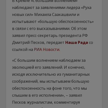
В Кремле «с большим волнением»
наблюдают за заявлениями лидера «Руха
новых сил» Михаила Саакашвили и
испытывают «большую обеспокоенность»
в связи с его высказываниями. Об этом
заявил пресс-секретарь президента РФ
Дмитрий Песков, передает
Наша Рада
со
ссылкой на
РИА Новости
.
«С большим волнением наблюдаем за
эволюцией его заявлений. И конечно,
исходя исключительно из гуманитарных
соображений, мы испытываем большую
обеспокоенность на фоне того, что мы
слышим в его исполнении», – заявил
Песков журналистам, комментируя