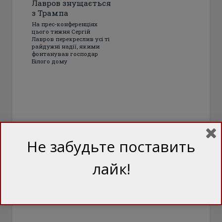
Лавров знущається
з Трампа
На прес-конференціях
цього тижня Сергій
Лавров перекреслив усі ті
райдужні надії, якими
фонтанував господар
Білого дому
Не забудьте поставить
лайк!