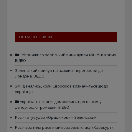
ОСТАННІ НОВИНИ
ГУР знищило російський винищувач МіГ-29 в Криму.
ВІДЕО
Зеленський прибув на важливі переговори до
Лондона. ВІДЕО
ЗМІ дізнались, коли Євросоюз визначиться щодо
українців
Україна та Іспанія домовились про взаємну
депортацію громадян. ВІДЕО
Росія готує удар «Орєшніком» – Зеленський
Росія вратила ракетний корабель класу «Каракурт»