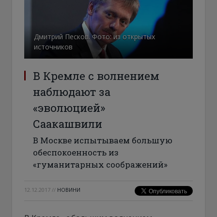
Дмитрий Песков. Фото: из открытых
источников
В Кремле с волнением
наблюдают за
«эволюцией»
Саакашвили
В Москве испытываем большую
обеспокоенность из
«гуманитарных соображений»
12.12.2017
//
НОВИНИ