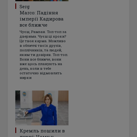
Serg
Marco: Падіння
імперії Кадирова
все ближче
Чуєш, Рамзан. Топ-топ за
дверима. Чуєш ці кроки?
Це твоя карма. Можливо
в обличчі твоїх друзів,
поплічників, та людей,
яким ти довіряв. Топ-топ.
Вони все ближче, вони
вже щось планують на
день, коли в тебе
остаточно відмовлять
нирки
Кремль пошили в
дурні: Чому у