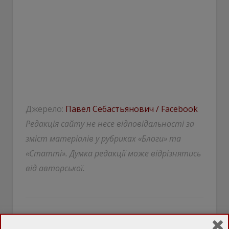
Джерело:
Павел Себастьянович / Facebook
Редакція сайту не несе відповідальності за
зміст матеріалів у рубриках «Блоги» та
«Статті». Думка редакції може відрізнятись
від авторської.
Арсений Яценюк
выборы