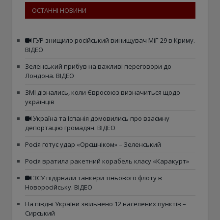
ОСТАННІ НОВИНИ
ГУР знищило російський винищувач МіГ-29 в Криму.
ВІДЕО
Зеленський прибув на важливі переговори до
Лондона. ВІДЕО
ЗМІ дізнались, коли Євросоюз визначиться щодо
українців
Україна та Іспанія домовились про взаємну
депортацію громадян. ВІДЕО
Росія готує удар «Орєшніком» – Зеленський
Росія вратила ракетний корабель класу «Каракурт»
ЗСУ підірвали танкери тіньового флоту в
Новоросійську. ВІДЕО
На півдні України звільнено 12 населених пунктів –
Сирський