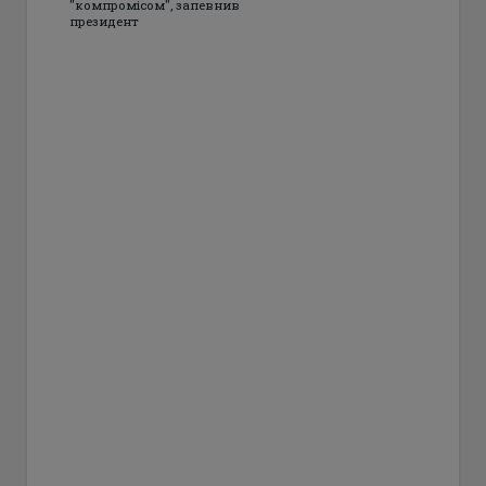
"компромісом", запевнив
президент