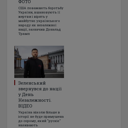
ФОТО
США поважають боротьбу
України, вшановують її
жертви і вірять у
майбутнє українського
народу як незалежної
нації, зазначив Дональд
Трамп
Зеленський
звернувся до нації
у День
Незалежності.
ВІДЕО
Україна ніколи більше в
історії не буде примушена
до сорому, який "рускіє"
називають