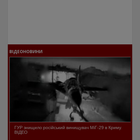
ВІДЕОНОВИНИ
ГУР знищило російський винищувач МіГ-29 в Криму.
ВІДЕО