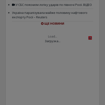
У СБС пояснили логіку ударів по півночі Росії. ВІДЕО
Україна паралізувала майже половину нафтового
експорту Росії – Reuters
ЩЕ НОВИНИ
Load...
Загрузка...