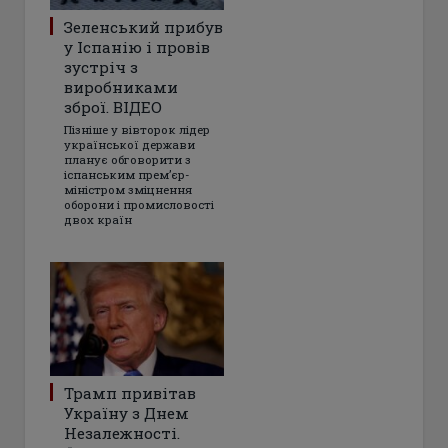
Зеленський прибув
у Іспанію і провів
зустріч з
виробниками
зброї. ВІДЕО
Пізніше у вівторок лідер
української держави
планує обговорити з
іспанським прем’єр-
міністром зміцнення
оборони і промисловості
двох країн
Трамп привітав
Україну з Днем
Незалежності.