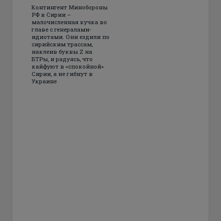
Контингент Минобороны
РФ в Сирии –
малочисленная кучка во
главе с генералами-
идиотами. Они ездили по
сирийским трассам,
наклеив буквы Z на
БТРы, и радуясь, что
кайфуют в «спокойной»
Сирии, а не гибнут в
Украине