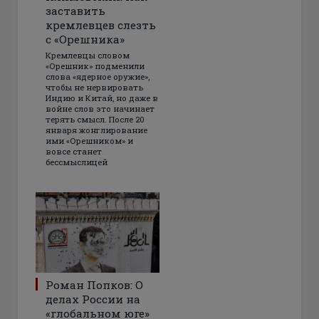
заставить
кремлевцев слезть
с «Орешника»
Кремлевцы словом
«Орешник» подменили
слова «ядерное оружие»,
чтобы не нервировать
Индию и Китай, но даже в
войне слов это начинает
терять смысл. После 20
января жонглирование
ими «Орешником» и
вовсе станет
бессмыслицей
Роман Попков: О
делах России на
«глобальном юге»