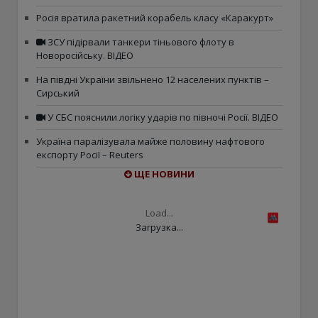
Росія вратила ракетний корабель класу «Каракурт»
ЗСУ підірвали танкери тіньового флоту в
Новоросійську. ВІДЕО
На півдні України звільнено 12 населених пунктів –
Сирський
У СБС пояснили логіку ударів по півночі Росії. ВІДЕО
Україна паралізувала майже половину нафтового
експорту Росії – Reuters
ЩЕ НОВИНИ
Load...
Загрузка...