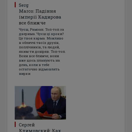
Serg
Marco: Падіння
імперії Кадирова
все ближче
Чуєш, Рамзан. Топ-топ за
дверима. Чуєш ці кроки?
Це твоя карма. Можливо
в обличчі твоїх друзів,
поплічників, та людей,
яким ти довіряв. Топ-топ.
Вони все ближче, вони
вже щось планують на
день, коли в тебе
остаточно відмовлять
нирки
Сергей
Климовский: Как