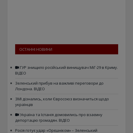
ОСТАННІ НОВИНИ
ГУР знищило російський винищувач МіГ-29 в Криму.
ВІДЕО
Зеленський прибув на важливі переговори до
Лондона. ВІДЕО
ЗМІ дізнались, коли Євросоюз визначиться щодо
українців
Україна та Іспанія домовились про взаємну
депортацію громадян. ВІДЕО
Росія готує удар «Орєшніком» – Зеленський