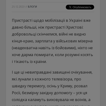
25.12.2023
//
БЛОГИ
Пристрасті щодо мобілізації в Україні вже
давно більші, ніж пристрасті Христові:
добровольці скінчилися, війні не видно
кінця-краю, зарплата у військових мізерна
(неадекватна навіть із бойовими), ніхто не
хоче дарма помирати, коли розумні косять
і тікають із країни.
І ще ці невиправдані завищені очікування,
які лунали з кожного телевізора, про
швидку перемогу, осінь у Криму, розвал
Росії, безмірну західну допомогу – уся ця
солодка каламуть виховувала не воїнів, а