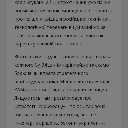
коли блукаючий «Петріот» збив уже пачку
російських сучасних винищувачів, свідчить
про те, що ліквідація російської технічної і
технологічної переваги в цій війні може
значною мірою компенсувати відсутність
паритету в живій силі і техніці.
Збиті літаки – одні з найсучасніших, втрата
кожного Су-34 для імперії майже так само
болюча, як втрата стратегічного
бомбардувальника. Менше літаків, менше
КАБів, що прилітають по наших позиціях.
Якщо хтось там і розмірковує про
«стратегічну оборону» – то ось так вона і
виглядає: більше технологій, більше
інженерних рішень, бетонні укріплення,