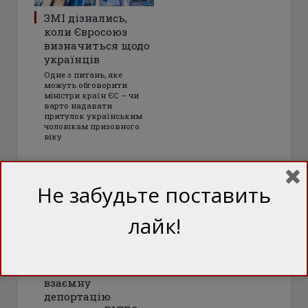
ЗМІ дізнались,
коли Євросоюз
визначиться щодо
українців
Одне з питань, яке
можуть обговорити
міністри країн ЄС – чи
варто надавати
притулок українським
чоловікам призовного
віку
Не забудьте поставить
лайк!
Україна та Іспанія
домовились про
взаємну
депортацію