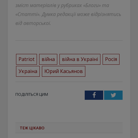
зміст матеріалів у рубриках «Блоги» та
«Статті». Думка редакції може відрізнятись
від авторської.
Patriot
війна
війна в Україні
Росія
Україна
Юрий Касьянов
ПОДІЛІТЬСЯ ЦИМ
Facebook
Twitter
ТЕЖ ЦІКАВО