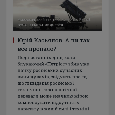
Американський зенітний комплекс Patriot.
Фото: з відкритих джерел
Юрій Касьянов: А чи так
все пропало?
Події останніх днів, коли
блукаючий «Петріот» збив уже
пачку російських сучасних
винищувачів, свідчить про те,
що ліквідація російської
технічної і технологічної
переваги може значною мірою
компенсувати відсутність
паритету в живій силі і техніці