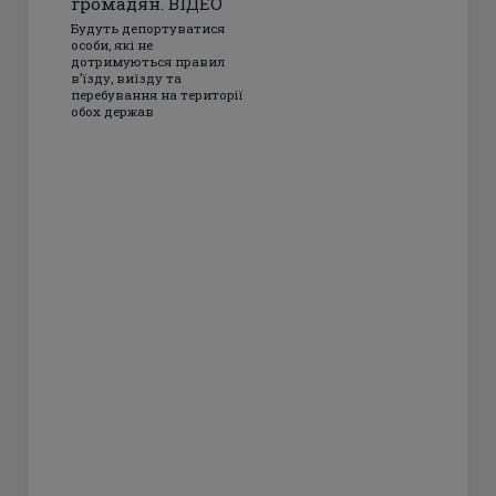
громадян. ВІДЕО
Будуть депортуватися
особи, які не
дотримуються правил
в’їзду, виїзду та
перебування на території
обох держав