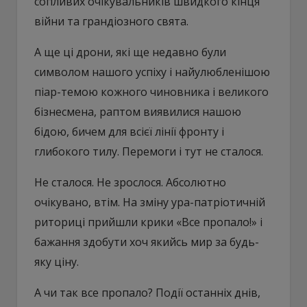
сопливих очікувальників швидкого кінця
війни та грандіозного свята.
А ще ці дрони, які ще недавно були
символом нашого успіху і найулюбленішою
піар-темою кожного чиновника і великого
бізнесмена, раптом виявилися нашою
бідою, бичем для всієї лінії фронту і
глибокого тилу. Перемоги і тут не сталося.
Не сталося. Не зрослося. Абсолютно
очікувано, втім. На зміну ура-патріотичній
риториці прийшли крики «Все пропало!» і
бажання здобути хоч якийсь мир за будь-
яку ціну.
А чи так все пропало? Події останніх днів,