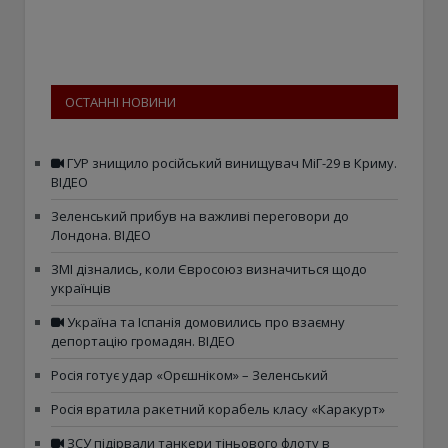
ОСТАННІ НОВИНИ
ГУР знищило російський винищувач МіГ-29 в Криму.
ВІДЕО
Зеленський прибув на важливі переговори до
Лондона. ВІДЕО
ЗМІ дізнались, коли Євросоюз визначиться щодо
українців
Україна та Іспанія домовились про взаємну
депортацію громадян. ВІДЕО
Росія готує удар «Орєшніком» – Зеленський
Росія вратила ракетний корабель класу «Каракурт»
ЗСУ підірвали танкери тіньового флоту в