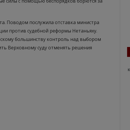
ые силы с помощью беспорядков борются за
рта. Поводом послужила отставка министра
иции против судебной реформы Нетаньяху.
скому большинству контроль над выбором
тить Верховному суду отменять решения
К