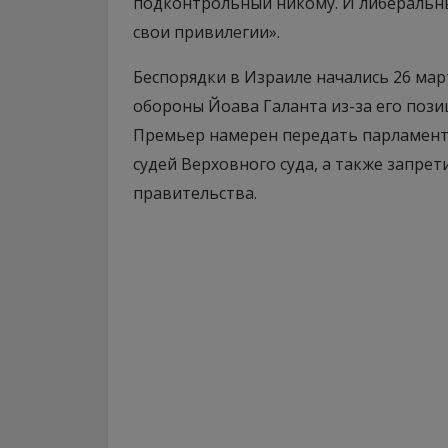
подконтрольный никому. И либеральн
свои привилегии».
Беспорядки в Израиле начались 26 ма
обороны Йоава Галанта из-за его поз
Премьер намерен передать парламент
судей Верховного суда, а также запре
правительства.