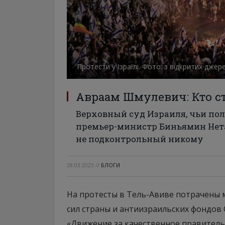
Протести у Ізраїлі. Фото: з відкритих джер
Авраам Шмулевич: Кто ст
Верховный суд Израиля, чьи по
премьер-министр Биньямин Нета
не подконтрольный никому
28.03.2023
//
БЛОГИ
На протесты в Тель-Авиве потрачены 
сил страны и антиизраильских фондов 
«Движение за качественное правительс