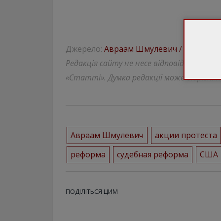
Джерело:
Авраам Шмулевич / Facebook
Редакція сайту не несе відповідальності
«Статті». Думка редакції може відрізнят
Авраам Шмулевич
акции протеста
реформа
судебная реформа
США
ПОДІЛІТЬСЯ ЦИМ