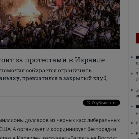
ел
оит за протестами в Израиле
К
лномочия собирается ограничить
З
ньяху, превратился в закрытый клуб,
Л
З
у
д
миллионы долларов из черных касс либеральных
Р
США. А организует и координирует беспорядки
Р
тво в Израиле», рассказал «Взгляду на Восток»