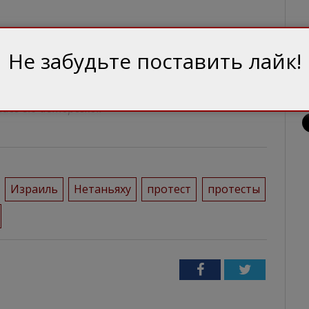
Не забудьте поставить лайк!
 за зміст матеріалів у рубриках «Блоги» та
ись від авторської.
Израиль
Нетаньяху
протест
протесты
Facebook
Twitter