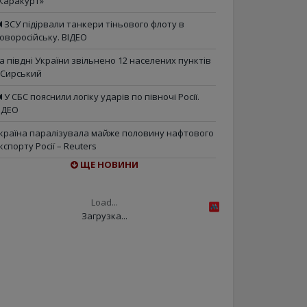
Каракурт»
ЗСУ підірвали танкери тіньового флоту в
оворосійську. ВІДЕО
а півдні України звільнено 12 населених пунктів
 Сирський
У СБС пояснили логіку ударів по півночі Росії.
ІДЕО
країна паралізувала майже половину нафтового
кспорту Росії – Reuters
ЩЕ НОВИНИ
Load...
Загрузка...