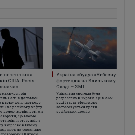
е потепління
Україна збудує «Небесну
ків США-Росія:
фортецю» на Близькому
означає
Сході – ЗМІ
дмахнувся від
Унікальна система була
ень Росії в допомозі
розроблена в Україні ще в 2022
на цьому фоні частково
році і зараз ефективно
ції на російську нафту.
застосовується проти
ю долею імовірності ми
російських дронів
оворити, що маємо
потепління стосунків з
ку вчергове в Білому
глядають як союзницю
реговорами з Китаєм