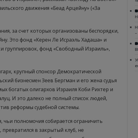
«
аильского движения «Беад Арцейну» («За
Н
Н
ия, за счет которых организованы беспорядки,
–
ну. Это фонд «Керен Ле Исраэль Хадаша» и
и группировок, фонд «Свободный Израиль»,
В
У
е
игарх, крупный спонсор Демократической
ский бизнесмен Зеев Бергман и его жена судья
амых богатых олигархов Израиля Коби Рихтер и
луц. И это далеко не полный список людей,
тив реформы судебной системы.
я, чьи полномочия собирается ограничить
 превратился в закрытый клуб, не