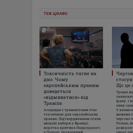
ТЕЖ ЦІКАВО
Токсичність тягне на
Чергов
дно: Чому
стосун
європейським правим
Що це 
доведеться
Трамп ві
«відмиватися» від
звинувач
Ірану. І 
Трампа
зняв санк
Асоціація з трампістами стає
З велико
токсичною для європейських
можемо г
правих. Підтвердженням стали
чергове 
місцеві вибори у Франції,
Росією, я
жорстка критика Навроцького
домі роз
у Польщі, провалений
перед пе