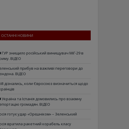
ОСТАННІ НОВИНИ
ГУР знищило російський винищувач МіГ-29 в
риму. ВІДЕО
еленський прибув на важливі переговори до
ондона. ВІДЕО
МІ дізнались, коли Євросоюз визначиться щодо
країнців
Україна та Іспанія домовились про взаємну
епортацію громадян. ВІДЕО
осія готує удар «Орєшніком» – Зеленський
осія вратила ракетний корабель класу