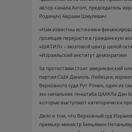
автор канала Avrom, председатель изр
Родину!») Авраам Шмулевич:
«Нам известны источники финансирован
грозящие перерасти в гражданскую вой
«ШАТИЛ» – мозговой центр целой сетк
«Израильский институт демократии».
За протестами стоит американский ол
партии США Даниэль Любецки, израиль
Верховного суда Рут Ронен, один из с
экс-начальник генштаба ЦАХАЛа Дан Ха
которые выступают категорически про
Дело в том, что Верховный суд Израил
премьер-министр Биньямин Нетаньяху,