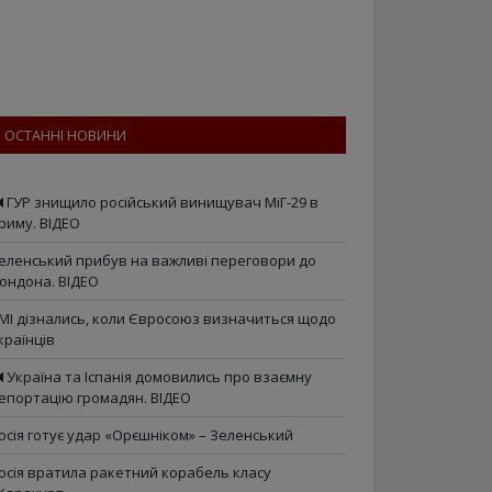
ОСТАННІ НОВИНИ
ГУР знищило російський винищувач МіГ-29 в
риму. ВІДЕО
еленський прибув на важливі переговори до
ондона. ВІДЕО
МІ дізнались, коли Євросоюз визначиться щодо
країнців
Україна та Іспанія домовились про взаємну
епортацію громадян. ВІДЕО
осія готує удар «Орєшніком» – Зеленський
осія вратила ракетний корабель класу