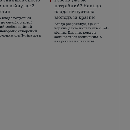
 на війну ще 2
потрібний? Навіщо
сіян
влада випустила
молодь із країни
а влада готується
 до служби в армії
Влада розраховує, що «на
ий мобілізаційний
чорний день» вистачить 23-24-
іноборони, створений
річних. Для них кордон
олодимира Путіна ще в
залишається зачиненим. А
якщо їх не вистачить?