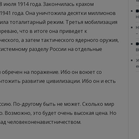
«
 июля 1914 года. Закончилась крахом
 1941 года. Она уничтожила десятки миллионов
Н
нила тоталитарный режим. Третья мобилизация
Н
зреваю, что в итоге она приведет к
–
ского, а затем тактического ядерного оружия,
системному разделу России на отдельные
В
У
е
 обречен на поражение. Ибо он воюет со
ичтожить развитие цивилизации. Ибо он и есть
ссию. По-другому быть не может. Сколько мир
но. Возможно, это будет очень высокая цена. Но
над человеконенавистничеством.