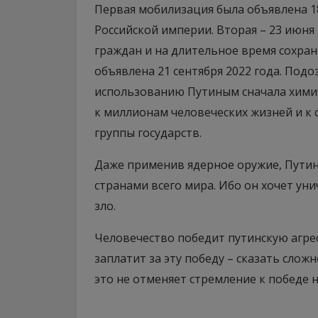
Первая мобилизация была объявлена 18
Российской империи. Вторая – 23 июня
граждан и на длительное время сохра
объявлена 21 сентября 2022 года. Подо
использованию Путиным сначала химиче
к миллионам человеческих жизней и к 
группы государств.
Даже применив ядерное оружие, Путин
странами всего мира. Ибо он хочет ун
зло.
Человечество победит путинскую агре
заплатит за эту победу – сказать слож
это не отменяет стремление к победе 