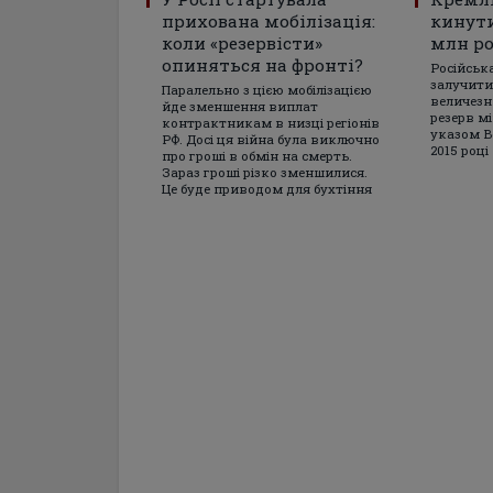
прихована мобілізація:
кинути
коли «резервісти»
млн ро
опиняться на фронті?
Російськ
залучити
Паралельно з цією мобілізацією
величезн
йде зменшення виплат
резерв м
контрактникам в низці регіонів
указом В
РФ. Досі ця війна була виключно
2015 році
про гроші в обмін на смерть.
Зараз гроші різко зменшилися.
Це буде приводом для бухтіння