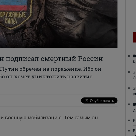
н подписал смертный России
К
Путин обречен на поражение. Ибо он
З
Ибо он хочет уничтожить развитие
Л
З
у
д
ии военную мобилизацию. Тем самым он
Р
Р