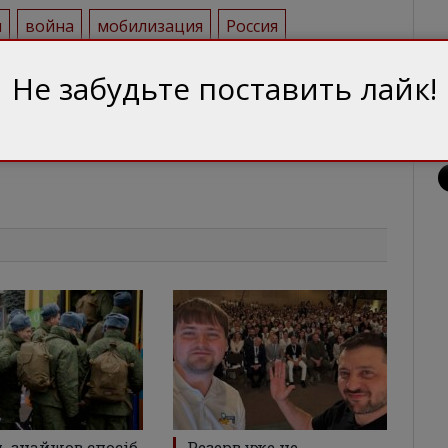
н
война
мобилизация
Россия
Не забудьте поставить лайк!
Facebook
Twitter
 знайшов спосіб
Резерв уже не