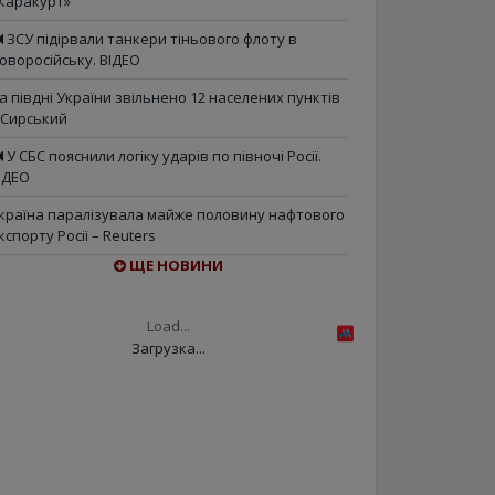
Каракурт»
ЗСУ підірвали танкери тіньового флоту в
оворосійську. ВІДЕО
а півдні України звільнено 12 населених пунктів
 Сирський
У СБС пояснили логіку ударів по півночі Росії.
ІДЕО
країна паралізувала майже половину нафтового
кспорту Росії – Reuters
ЩЕ НОВИНИ
Load...
Загрузка...