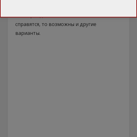
Похоронить путина пока предлагается
сами гражданам РФ. Если они с этим не
справятся, то возможны и другие
варианты.