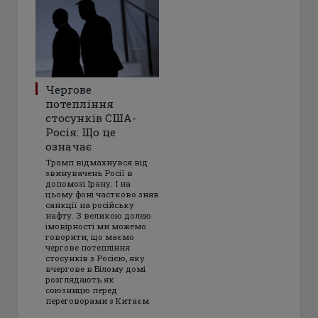
Чергове
потепління
стосунків США-
Росія: Що це
означає
Трамп відмахнувся від
звинувачень Росії в
допомозі Ірану. І на
цьому фоні частково зняв
санкції на російську
нафту. З великою долею
імовірності ми можемо
говорити, що маємо
чергове потепління
стосунків з Росією, яку
вчергове в Білому домі
розглядають як
союзницю перед
переговорами з Китаєм