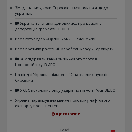
ЗМІ дізнались, коли Євросоюз визначиться щодо
українців
Україна та Іспанія домовились про взаємну
депортацію громадян. ВІДЕО
Росія готує удар «Орєшніком» – Зеленський
Росія вратила ракетний корабель класу «Каракурт»
ЗСУ підірвали танкери тіньового флоту в
Новоросійську. ВІДЕО
На півдні України звільнено 12 населених пунктів –
Сирський
У СБС пояснили логіку ударів по півночі Росії. ВІДЕО
Україна паралізувала майже половину нафтового
експорту Росії – Reuters
ЩЕ НОВИНИ
Load...