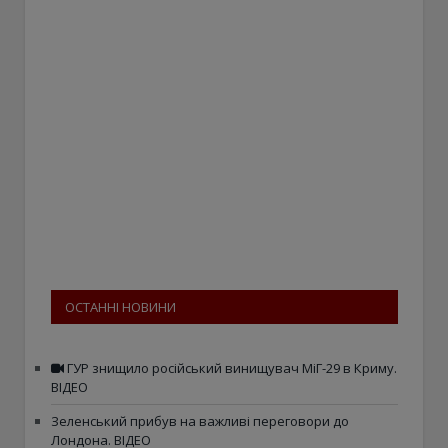
ОСТАННІ НОВИНИ
ГУР знищило російський винищувач МіГ-29 в Криму.
ВІДЕО
Зеленський прибув на важливі переговори до
Лондона. ВІДЕО