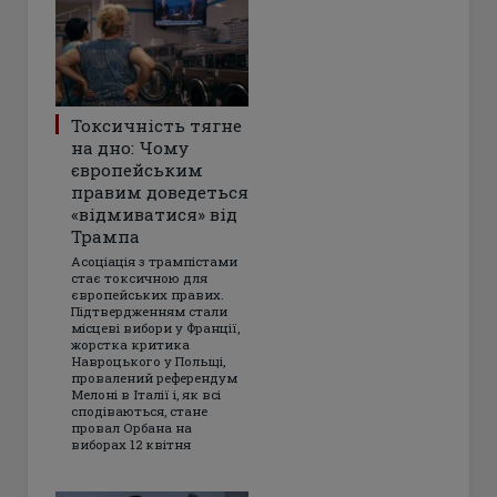
Токсичність тягне
на дно: Чому
європейським
правим доведеться
«відмиватися» від
Трампа
Асоціація з трампістами
стає токсичною для
європейських правих.
Підтвердженням стали
місцеві вибори у Франції,
жорстка критика
Навроцького у Польщі,
провалений референдум
Мелоні в Італії і, як всі
сподіваються, стане
провал Орбана на
виборах 12 квітня