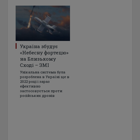
Україна збудує
«Небесну фортецю»
на Близькому
Сході – ЗМІ
Унікальна система була
розроблена в Україні ще в
2022 році і зараз
ефективно
застосовується проти
російських дронів