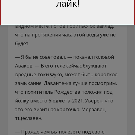
лайк!
поленись и набери еще один стакан,
возьми его с собой в комнату и поставь на
видном месте. Готов побиться об заклад,
что на протяжении часа этой воды уже не
будет.
— Я бы не советовал, — покачал головой
Аваков. — В его теле сейчас блуждают
вредные токи Фуко, может быть короткое
замыкание. Давайте-ка лучше посмотрим,
что похититель Рождества положил под
йолку вместо бюджета-2021. Уверен, что
это его визитная карточка. Мерзавец
тщеславен.
— Прэжде чем вы полезете под свою