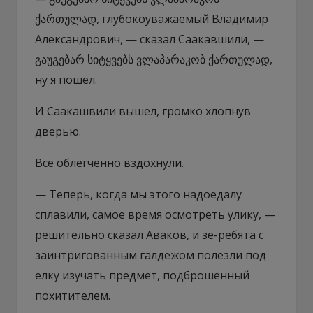
ქართულად, глубокоуважаемый Владимир
Александрович, — сказал Саакавшили, —
გაუგებარ სიტყვებს ვლაპარაკობ ქართულად,
ну я пошел.
И Саакашвили вышел, громко хлопнув
дверью.
Все облегченно вздохнули.
— Теперь, когда мы этого надоедалу
сплавили, самое время осмотреть улику, —
решительно сказал Аваков, и зе-ребята с
заинтригованным галдежом полезли под
елку изучать предмет, подброшенный
похитителем.