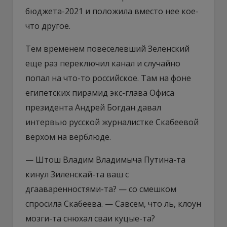
бюджета-2021 и положила вместо нее кое-
что другое.
Тем временем повеселевший Зеленский
еще раз переключил канал и случайно
попал на что-то российское. Там на фоне
египетских пирамид экс-глава Офиса
президента Андрей Богдан давал
интервью русской журналистке Скабеевой
верхом на верблюде.
— Штош Владим Владимыча Путина-та
кинул Зиленскай-та ваш с
дгааваренностями-та? — со смешком
спросила Скабеева. — Савсем, что ль, клоун
мозги-та снюхал сваи куцые-та?