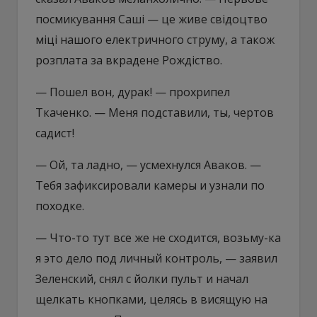
посмикування Саші — це живе свідоцтво
міці нашого електричного струму, а також
розплата за вкрадене Рождіство.
— Пошел вон, дурак! — прохрипел
Ткаченко. — Меня подставили, ты, чертов
садист!
— Ой, та ладно, — усмехнулся Аваков. —
Тебя зафиксировали камеры и узнали по
походке.
— Что-то тут все же не сходится, возьму-ка
я это дело под личный контроль, — заявил
Зеленский, снял с йолки пульт и начал
щелкать кнопками, целясь в висящую на