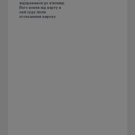
відправився до в’язниці.
Його взяли під варту в
залі суду після
оголошення вироку