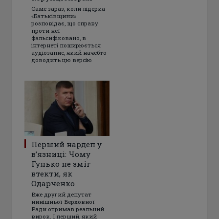
Саме зараз, коли лідерка
«Батьківщини»
розповідає, що справу
проти неї
фальсифіковано, в
інтернеті поширюється
аудіозапис, який начебто
доводить цю версію
Перший нардеп у
в’язниці: Чому
Гунько не зміг
втекти, як
Одарченко
Вже другий депутат
нинішньої Верховної
Ради отримав реальний
вирок. І перший, який