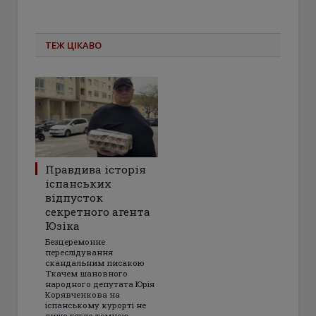
ТЕЖ ЦІКАВО
Правдива історія
іспанських
відпусток
секретного агента
Юзіка
Безцеремонне
переслідування
скандальним писакою
Ткачем шановного
народного депутата Юрія
Корявченкова на
іспанському курорті не
лише лягло темною