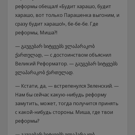
реформы обещал! «Будит харашо, будит
харашо, вот только Парашенка выгоним, и
сразу будит харашо!», бе-бе-бе. Где
реформы, Миша?!
— გაუგებარ სიტყვებს ვლაპარაკობ
ქართულად, — с достоинством объяснил
Великий Реформатор. — გაუგებარ სიტყვებს
ვლაპარაკობ ქართულად.
— Кстати, да, — встрепенулся Зеленский. —
Нам бы сейчас какую-нибудь реформу
замутить, может, тогда получится принять
с какой-нибудь стороны. Миша, где твои
реформы?
— გაუგებარ სიტყვებს ვლაპარაკობ