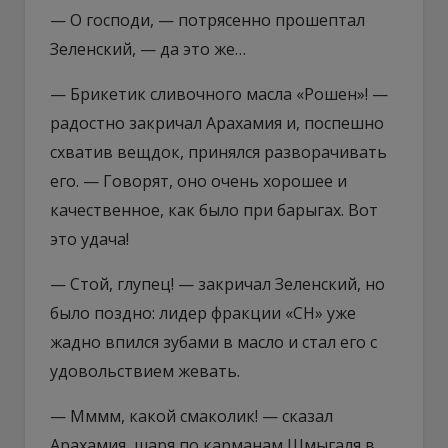
— О господи, — потрясенно прошептал
Зеленский, — да это же…
— Брикетик сливочного масла «Рошен»! —
радостно закричал Арахамия и, поспешно
схватив вещдок, принялся разворачивать
его. — Говорят, оно очень хорошее и
качественное, как было при барыгах. Вот
это удача!
— Стой, глупец! — закричал Зеленский, но
было поздно: лидер фракции «СН» уже
жадно впился зубами в масло и стал его с
удовольствием жевать.
— Мммм, какой смаколик! — сказал
Арахамия, шаря по карманам Шмыгаля в