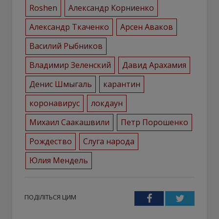
Roshen
Александр Корниенко
Александр Ткаченко
Арсен Аваков
Василий Рыбников
Владимир Зеленский
Давид Арахамия
Денис Шмыгаль
карантин
коронавирус
локдаун
Михаил Саакашвили
Петр Порошенко
Рождество
Слуга народа
Юлия Мендель
ПОДІЛІТЬСЯ ЦИМ
Facebook
Twitter