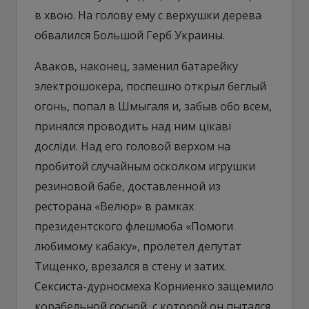
в хвою. На голову ему с верхушки дерева
обвалился Большой Герб Украины.
Аваков, наконец, заменил батарейку
электрошокера, поспешно открыл беглый
огонь, попал в Шмыгаля и, забыв обо всем,
принялся проводить над ним цікаві
досліди. Над его головой верхом на
пробитой случайным осколком игрушки
резиновой бабе, доставленной из
ресторана «Велюр» в рамках
президентского флешмоба «Помоги
любимому кабаку», пролетел депутат
Тищенко, врезался в стену и затих.
Сексиста-дурносмеха Корниенко защемило
корабельной сосной, с которой он пытался