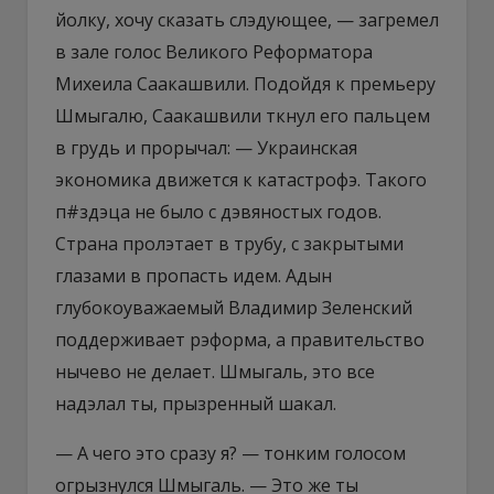
йолку, хочу сказать слэдующее, — загремел
в зале голос Великого Реформатора
Михеила Саакашвили. Подойдя к премьеру
Шмыгалю, Саакашвили ткнул его пальцем
в грудь и прорычал: — Украинская
экономика движется к катастрофэ. Такого
п#здэца не было с дэвяностых годов.
Страна пролэтает в трубу, с закрытыми
глазами в пропасть идем. Адын
глубокоуважаемый Владимир Зеленский
поддерживает рэформа, а правительство
нычево не делает. Шмыгаль, это все
надэлал ты, прызренный шакал.
— А чего это сразу я? — тонким голосом
огрызнулся Шмыгаль. — Это же ты