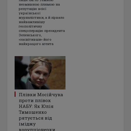
незмивною плямою на
репутацію всієї
української
журналістики, а й зірвало
найважливішу
геополітичну
спецоперацію президента
Зеленського,
«засвітивши» його
найкращого агента
Плівки Мосійчука
проти плівок
НАБУ: Як Юлія
Тимошенко
рятується від
іміджу
корупціонерки