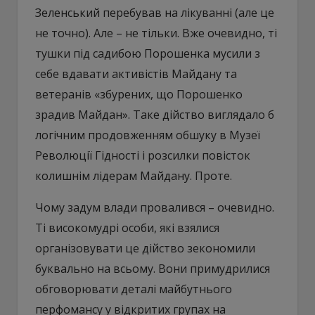
Зеленський перебував на лікуванні (але це
не точно). Але – не тільки. Вже очевидно, ті
тушки під садибою Порошенка мусили з
себе вдавати активістів Майдану та
ветеранів «збурених, що Порошенко
зрадив Майдан». Таке дійство виглядало б
логічним продовженням обшуку в Музеї
Революції Гідності і розсилки повісток
колишнім лідерам Майдану. Проте.
Чому задум влади провалився – очевидно.
Ті високомудрі особи, які взялися
організовувати це дійство зекономили
буквально на всьому. Вони примудрилися
обговорювати деталі майбутнього
перфомансу у відкритих групах на