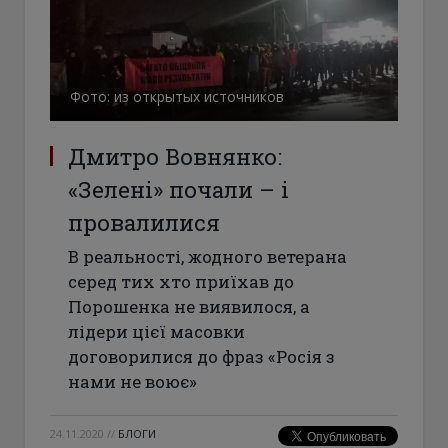
Фото: из открытых источников
Дмитро Вовнянко:
«Зелені» почали – і
провалилися
В реальності, жодного ветерана
серед тих хто приїхав до
Порошенка не виявилося, а
лідери цієї масовки
договорилися до фраз «Росія з
нами не воює»
24.11.2020
//
БЛОГИ