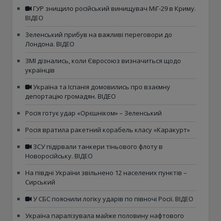
ГУР знищило російський винищувач МіГ-29 в Криму.
ВІДЕО
Зеленський прибув на важливі переговори до
Лондона. ВІДЕО
ЗМІ дізнались, коли Євросоюз визначиться щодо
українців
Україна та Іспанія домовились про взаємну
депортацію громадян. ВІДЕО
Росія готує удар «Орєшніком» – Зеленський
Росія вратила ракетний корабель класу «Каракурт»
ЗСУ підірвали танкери тіньового флоту в
Новоросійську. ВІДЕО
На півдні України звільнено 12 населених пунктів –
Сирський
У СБС пояснили логіку ударів по півночі Росії. ВІДЕО
Україна паралізувала майже половину нафтового