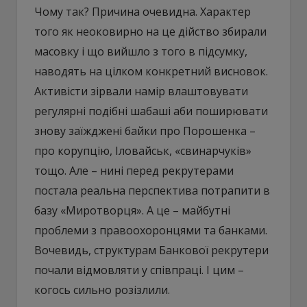
Чому так? Причина очевидна. Характер
того як неоковирно на це дійство збирали
масовку і що вийшло з того в підсумку,
наводять на цілком конкретний висновок.
Активісти зірвали намір влаштовувати
регулярні подібні шабаші аби поширювати
знову заїжджені байки про Порошенка –
про корупцію, Іловайськ, «свинарчуків»
тощо. Але – нині перед рекрутерами
постала реальна перспектива потрапити в
базу «Миротворця». А це – майбутні
проблеми з правоохоронцями та банками.
Вочевидь, структурам Банкової рекрутери
почали відмовляти у співпраці. І цим –
когось сильно розізлили.