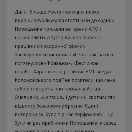
Далі – більше. Наступного дня низка
видань опублікувала статті ніби до садиби
Порошенка приїхали ветерани АТО і
націоналісти, а зустріли їх «озброєнні
працівники охоронної фірми».
Заспівувачем виступила «Lenta.ua», за нею
потягнулися «Фраза.юа», «Вести.юа» і
подібні. Характерно, російські ЗМІ і медіа
Коломойського події не помітили, що саме
собою говорить про провал дійства.
Очевидно, «Lenta.ua» і дотичні, скотилися у
відверту безсоромну брехню. Єдині
ветерани які були під час перфомансу – це
були як раз прибічники Порошенка, а серед
«учасників акції» не було жодного