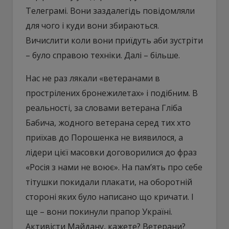
Телеграмі. Вони заздалегідь повідомляли
для чого і куди вони збираються.
Вичислити коли вони приїдуть аби зустріти
– було справою техніки. Далі – більше.
Нас не раз лякали «ветеранами в
прострілених бронежилетах» і подібним. В
реальності, за словами ветерана Гліба
Бабича, жодного ветерана серед тих хто
приїхав до Порошенка не виявилося, а
лідери цієї масовки договорилися до фраз
«Росія з нами не воює». На пам’ять про себе
тітушки покидали плакати, на оборотній
стороні яких було написано що кричати. І
ще – вони покинули прапор Україні.
Активісти Майдану, кажете? Ветерани?