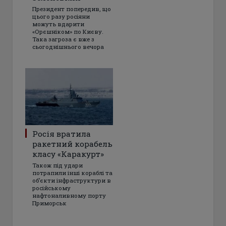
Президент попередив, що
цього разу росіяни
можуть вдарити
«Орєшніком» по Києву.
Така загроза є вже з
сьогоднішнього вечора
Росія вратила
ракетний корабель
класу «Каракурт»
Також під удари
потрапили інші кораблі та
об’єкти інфраструктури в
російському
нафтоналивному порту
Приморськ