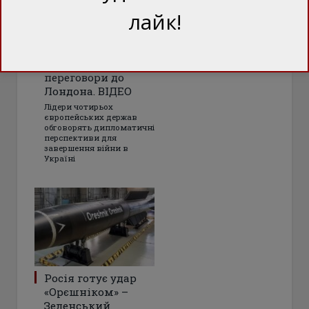
лайк!
Зеленський прибув
на важливі
переговори до
Лондона. ВІДЕО
Лідери чотирьох
європейських держав
обговорять дипломатичні
перспективи для
завершення війни в
Україні
Росія готує удар
«Орєшніком» –
Зеленський