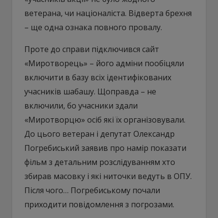
ветерана, чи націоналіста. Відверта брехня
– ще одна ознака повного провалу.
Проте до справи підключився сайт
«Миротворець» – його адміни пообіцяли
включити в базу всіх ідентифікованих
учасників шабашу. Щоправда – не
включили, бо учасники здали
«Миротворцю» осіб які їх організовували.
До цього ветеран і депутат Олександр
Погребиський заявив про намір показати
фільм з детальним розслідуванням хто
збирав масовку і які ниточки ведуть в ОПУ.
Після чого… Погребиському почали
приходити повідомлення з погрозами.