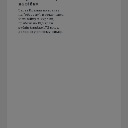
на війну
Зараз Кремль витрачає
на "оборону", в тому числі
й на війну в Україні,
приблизно 13,5 трлн
рублів (майже 172 млрд
доларів) у річному вимірі