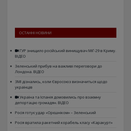
ОСТАННІ НОВИНИ
ГУР знищило російський винищувач МіГ-29 в Криму.
ВІДЕО
Зеленський прибув на важливі переговори до
Лондона. ВІДЕО
ЗМІ дізнались, коли Євросоюз визначиться щодо
українців
Україна та Іспанія домовились про взаємну
депортацію громадян. ВІДЕО
Росія готує удар «Орєшніком» – Зеленський
Росія вратила ракетний корабель класу «Каракурт»