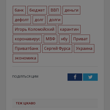
банк
бюджет
ВВП
деньги
дефолт
долг
долги
Игорь Коломойский
карантин
коронавирус
МВФ
нбу
Приват
Приватбанк
Сергей Фурса
Украина
экономика
ПОДІЛІТЬСЯ ЦИМ
Facebook
Twitter
ТЕЖ ЦІКАВО