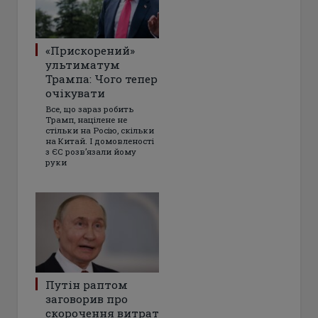
«Прискорений»
ультиматум
Трампа: Чого тепер
очікувати
Все, що зараз робить
Трамп, націлене не
стільки на Росію, скільки
на Китай. І домовленості
з ЄС розвʼязали йому
руки
Путін раптом
заговорив про
скорочення витрат