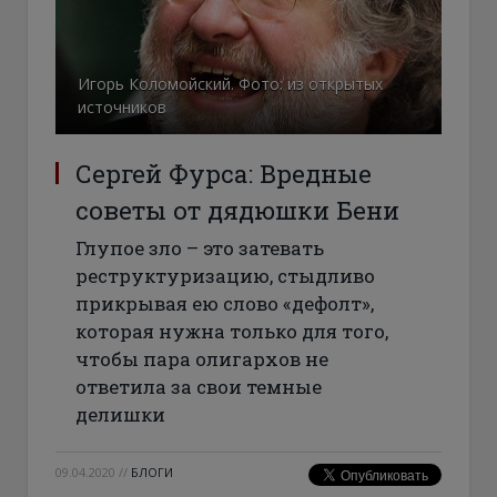
Игорь Коломойский. Фото: из открытых
источников
Сергей Фурса: Вредные
советы от дядюшки Бени
Глупое зло – это затевать
реструктуризацию, стыдливо
прикрывая ею слово «дефолт»,
которая нужна только для того,
чтобы пара олигархов не
ответила за свои темные
делишки
09.04.2020
//
БЛОГИ