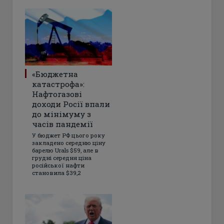
«Бюджетна
катастрофа»:
Нафтогазові
доходи Росії впали
до мінімуму з
часів пандемії
У бюджет РФ цього року
закладено середню ціну
барелю Urals $59, але в
грудні середня ціна
російської нафти
становила $39,2