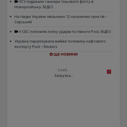
ЗСУ підірвали танкери тіньового флоту в
Новоросійську. ВІДЕО
На півдні України звільнено 12 населених пунктів –
Сирський
У СБС пояснили логіку ударів по півночі Росії. ВІДЕО
Україна паралізувала майже половину нафтового
експорту Росії – Reuters
ЩЕ НОВИНИ
Load...
Загрузка...