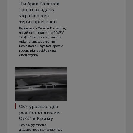
Чи брав Баканов
гроші за здачу
українських
територій Росії
Бізнесмен Сергій Ваганян,
який співпрацює з НАБУ
та ФБР, готовий давати
свідчення про те, як
Баканов і Наумов брали
гроші від російських
спецслужб
СБУ уразила два
російські літаки
Су-27 в Криму
Також уражено
диспетчерську вежу, що