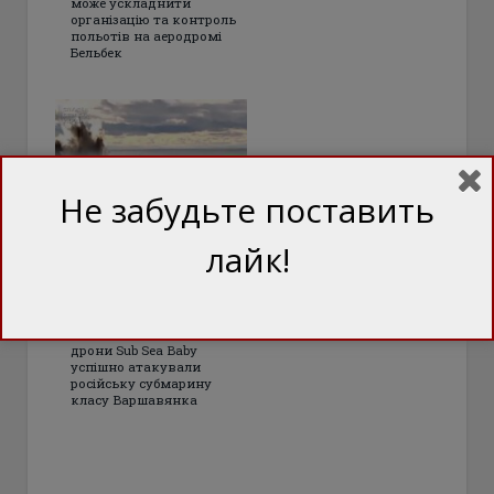
може ускладнити
організацію та контроль
польотів на аеродромі
Бельбек
Не забудьте поставить
СБУ підірвала
лайк!
підводний човен у
Новоросійську.
ВІДЕО
Вперше в історії підводні
дрони Sub Sea Baby
успішно атакували
російську субмарину
класу Варшавянка