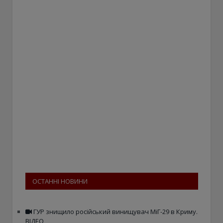
ОСТАННІ НОВИНИ
ГУР знищило російський винищувач МіГ-29 в Криму.
ВІДЕО