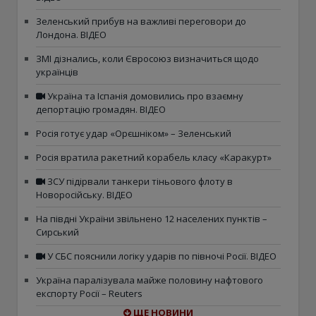
Зеленський прибув на важливі переговори до
Лондона. ВІДЕО
ЗМІ дізнались, коли Євросоюз визначиться щодо
українців
Україна та Іспанія домовились про взаємну
депортацію громадян. ВІДЕО
Росія готує удар «Орєшніком» – Зеленський
Росія вратила ракетний корабель класу «Каракурт»
ЗСУ підірвали танкери тіньового флоту в
Новоросійську. ВІДЕО
На півдні України звільнено 12 населених пунктів –
Сирський
У СБС пояснили логіку ударів по півночі Росії. ВІДЕО
Україна паралізувала майже половину нафтового
експорту Росії – Reuters
ЩЕ НОВИНИ