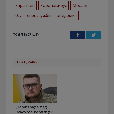
карантин
коронавирус
Моссад
сбу
спецслужбы
эпидемия
ПОДІЛІТЬСЯ ЦИМ
Facebook
Twitter
ТЕЖ ЦІКАВО
Держзрада під
маскою корупції: