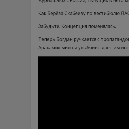
журнашлюх с России, тычущих в него 
Как Берёза Скабееву по вестибюлю ПА
Забудьте. Концепция поменялась.
Теперь Богдан ручкается с пропагандо
Арахамия мило и улыбчиво даёт им ин