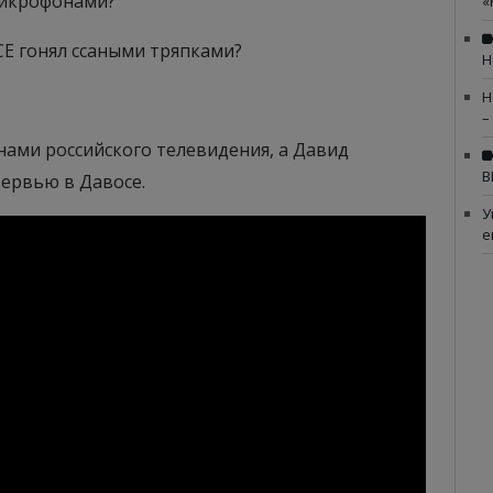
микрофонами?
«
СЕ гонял ссаными тряпками?
Н
Н
–
нами российского телевидения, а Давид
В
тервью в Давосе.
У
е