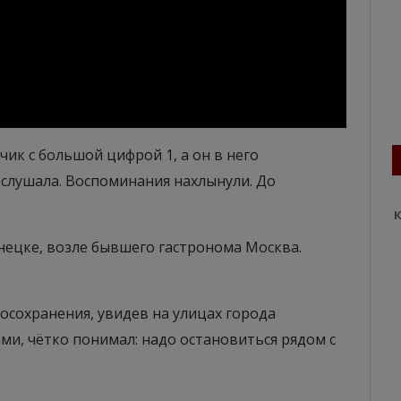
ик с большой цифрой 1, а он в него
е слушала. Воспоминания нахлынули. До
К
нецке, возле бывшего гастронома Москва.
осохранения, увидев на улицах города
и, чётко понимал: надо остановиться рядом с