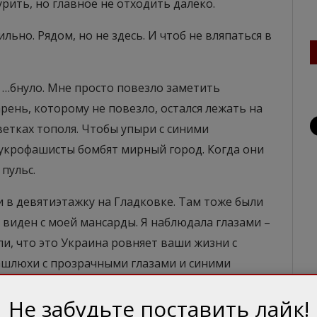
ить, но главное не отходить далеко.
ильно. Рядом, но не здесь. И чтоб не вляпаться в
а …бнуло. Мне просто повезло заметить
рень, которому не повезло, остался лежать на
ветках тополя. Чтобы упыри с синими
 укрофашисты бомбят мирный город. Когда они
 пульс.
и в девятиэтажку на Гладковке. Там тоже были
 виден с моей мансарды. Я наблюдала глазами –
али, что это Украина ровняет ваши жизни с
нашлюхи с прозрачными глазами и синими
и страха. Напалма, выжигающего любой росток
Не забудьте поставить лайк!
рамотной пропаганде нет.