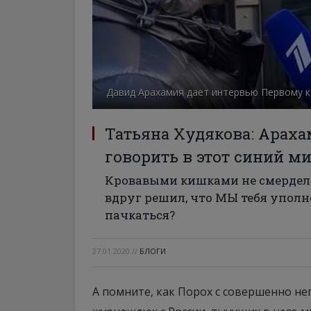
Давид Арахамия дает интервью Первому ка
Татьяна Худякова: Араха
говорить в этот синий м
Кровавыми кишками не смердел
вдруг решил, что МЫ тебя упол
пачкаться?
27.01.2020
//
БЛОГИ
А помните, как Порох с совершенно 