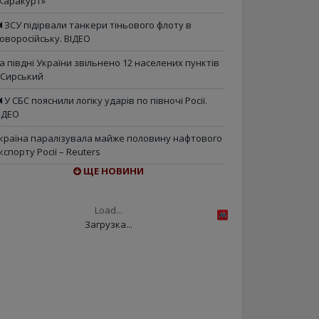
Каракурт»
ЗСУ підірвали танкери тіньового флоту в
оворосійську. ВІДЕО
а півдні України звільнено 12 населених пунктів
 Сирський
У СБС пояснили логіку ударів по півночі Росії.
ІДЕО
країна паралізувала майже половину нафтового
кспорту Росії – Reuters
ЩЕ НОВИНИ
Load...
Загрузка...