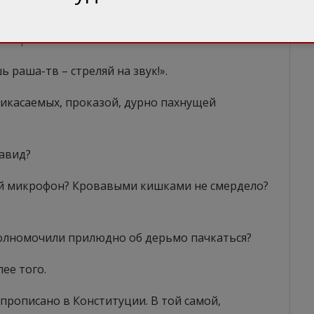
РФ только через посредников и только с их
заторами.
 раша-тв – стреляй на звук!».
рикасаемых, проказой, дурно пахнущей
Давид?
ий микрофон? Кровавыми кишками не смердело?
уполномочили прилюдно об дерьмо пачкаться?
ее того.
г прописано в Конституции. В той самой,