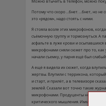
Можно втычить в телефон, можно покур
Потому что скоро …бнет. …бнет, но не с
это «рядом», надо стоять с ними.
Я стояла возле этих микрофонов, когд
съёмочную группу и тормознуться. А па
асфальте в луже крови и осыпавшихся 
микрофонами сняли сюжет про то, как
начали съемку, у парня ещё был слабый
А ещё я видела их сюжет, когда влупил
жертвы. Влупили с террикона, который
и старт, и прилёт, а в телевизоре сказ
землёй. Сказали вот точно такие жур
микрофонами. Продуценты ненависти 
критического мышления. Иммунных к г