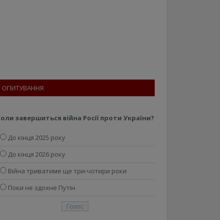
ОПИТУВАННЯ
оли завершиться війна Росії проти України?
До кінця 2025 року
До кінця 2026 року
Війна триватиме ще три-чотири роки
Поки не здохне Путін