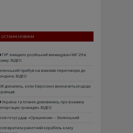
ОСТАННІ НОВИНИ
ГУР знищило російський винищувач МіГ-29 в
риму. ВІДЕО
еленський прибув на важливі переговори до
ондона. ВІДЕО
МІ дізнались, коли Євросоюз визначиться щодо
країнців
Україна та Іспанія домовились про взаємну
епортацію громадян. ВІДЕО
осія готує удар «Орєшніком» – Зеленський
осія вратила ракетний корабель класу