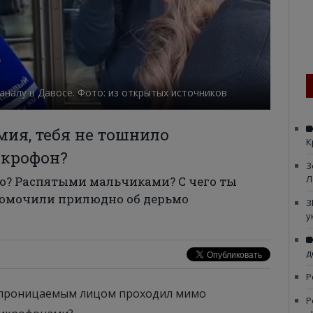
налу в Давосе. Фото: из открытых источников
мия, тебя не тошнило
К
икрофон?
З
Л
о? Распятыми мальчиками? С чего ты
номочили прилюдно об дерьмо
З
у
д
Р
непроницаемым лицом проходил мимо
Р