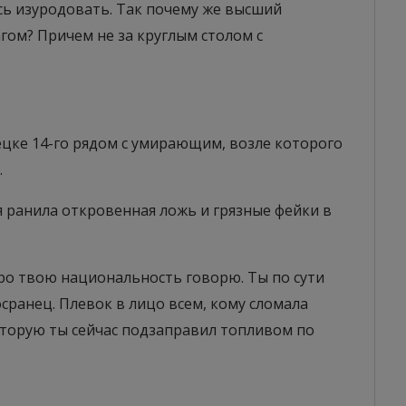
сь изуродовать. Так почему же высший
гом? Причем не за круглым столом с
нецке 14-го рядом с умирающим, возле которого
.
я ранила откровенная ложь и грязные фейки в
про твою национальность говорю. Ты по сути
осранец. Плевок в лицо всем, кому сломала
торую ты сейчас подзаправил топливом по