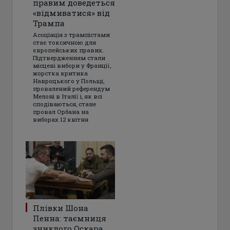
правим доведеться
«відмиватися» від
Трампа
Асоціація з трампістами
стає токсичною для
європейських правих.
Підтвердженням стали
місцеві вибори у Франції,
жорстка критика
Навроцького у Польщі,
провалений референдум
Мелоні в Італії і, як всі
сподіваються, стане
провал Орбана на
виборах 12 квітня
Плівки Шона
Пенна: таємниця
зниклого Оскара