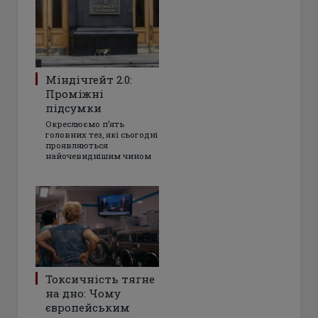
Міндічгейт 2.0:
Проміжні
підсумки
Окреслюємо пʼять
головних тез, які сьогодні
проявляються
найочевиднішим чином
Токсичність тягне
на дно: Чому
європейським