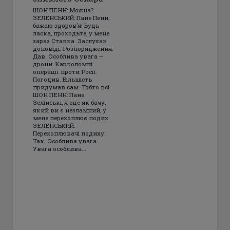
ШОН ПЕНН: Можна?
ЗЕЛЕНСЬКИЙ: Пане Пенн,
бажаю здоров’я! Будь
ласка, проходьте, у мене
зараз Ставка. Заслухав
доповіді. Розпорядження.
Дав. Особлива увага –
дрони. Карколомні
операції проти Росії.
Погодив. Більшість
придумав сам. Тобто всі.
ШОН ПЕНН: Пане
Зелінські, я оце як бачу,
який ви є незламний, у
мене перехоплює подих.
ЗЕЛЕНСЬКИЙ:
Перехоплювачі подиху.
Так. Особлива увага.
Увага особлива...