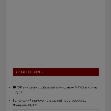
ОСТАННІ НОВИНИ
ГУР знищило російський винищувач МіГ-29 в Криму.
ВІДЕО
Зеленський прибув на важливі переговори до
Лондона. ВІДЕО