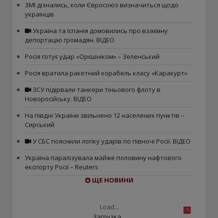
ЗМІ дізнались, коли Євросоюз визначиться щодо
українців
Україна та Іспанія домовились про взаємну
депортацію громадян. ВІДЕО
Росія готує удар «Орєшніком» – Зеленський
Росія вратила ракетний корабель класу «Каракурт»
ЗСУ підірвали танкери тіньового флоту в
Новоросійську. ВІДЕО
На півдні України звільнено 12 населених пунктів –
Сирський
У СБС пояснили логіку ударів по півночі Росії. ВІДЕО
Україна паралізувала майже половину нафтового
експорту Росії – Reuters
ЩЕ НОВИНИ
Load...
Загрузка...