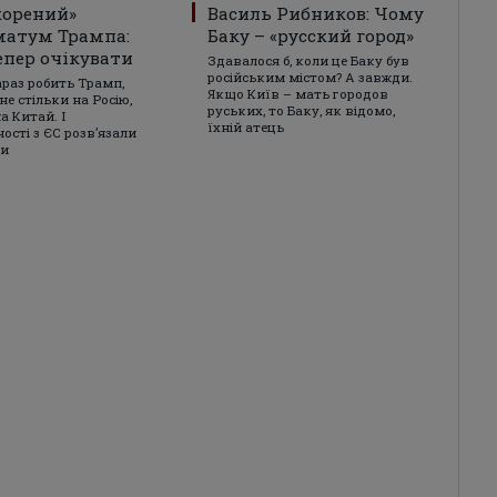
корений»
Василь Рибников: Чому
матум Трампа:
Баку – «русский город»
епер очікувати
Здавалося б, коли це Баку був
російським містом? А завжди.
араз робить Трамп,
Якщо Київ – мать городов
не стільки на Росію,
руських, то Баку, як відомо,
а Китай. І
їхній атець
ості з ЄС розвʼязали
ки