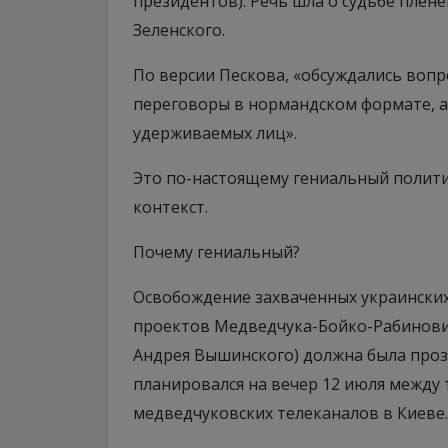
президентов). Речь шла о судьбе плен
Зеленского.
По версии Пескова, «обсуждались вопр
переговоры в нормандском формате, а
удерживаемых лиц».
Это по-настоящему гениальный политич
контекст.
Почему гениальный?
Освобождение захваченных украинских
проектов Медведчука-Бойко-Рабиновича
Андрея Вышинского) должна была проз
планировался на вечер 12 июля между 
медведчуковских телеканалов в Киеве.