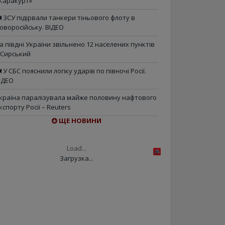
Каракурт»
ЗСУ підірвали танкери тіньового флоту в
оворосійську. ВІДЕО
а півдні України звільнено 12 населених пунктів
 Сирський
У СБС пояснили логіку ударів по півночі Росії.
ІДЕО
країна паралізувала майже половину нафтового
кспорту Росії – Reuters
ЩЕ НОВИНИ
Load...
Загрузка...