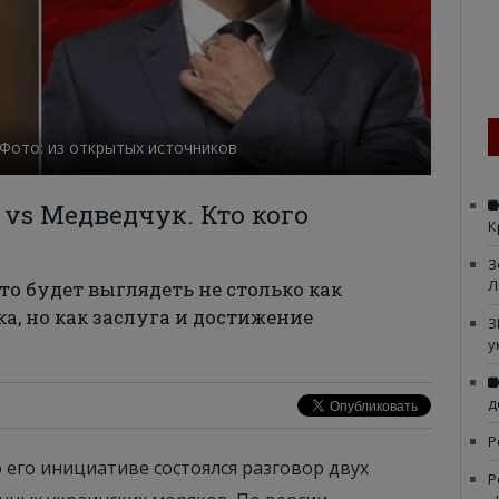
 Фото: из открытых источников
 vs Медведчук. Кто кого
К
З
Л
это будет выглядеть не столько как
а, но как заслуга и достижение
З
у
д
Р
 его инициативе состоялся разговор двух
Р