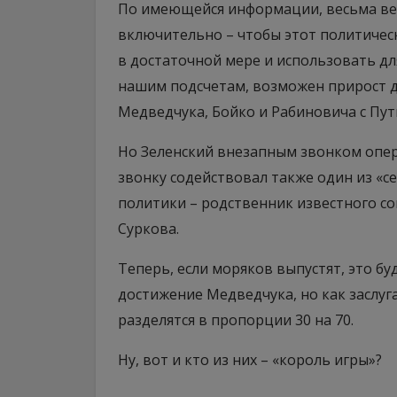
По имеющейся информации, весьма ве
включительно – чтобы этот политичес
в достаточной мере и использовать дл
нашим подсчетам, возможен прирост до
Медведчука, Бойко и Рабиновича с Пут
Но Зеленский внезапным звонком опер
звонку содействовал также один из «
политики – родственник известного со
Суркова.
Теперь, если моряков выпустят, это буд
достижение Медведчука, но как заслуга
разделятся в пропорции 30 на 70.
Ну, вот и кто из них – «король игры»?