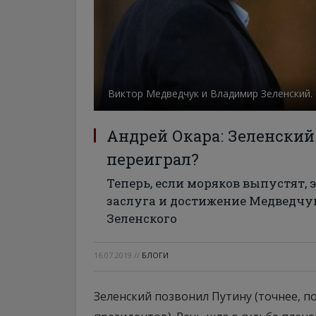
Виктор Медведчук и Владимир Зеленский.
Андрей Окара: Зеленский
переиграл?
Теперь, если моряков выпустят, 
заслуга и достижение Медведчук
Зеленского
16.07.2019
//
БЛОГИ
Зеленский позвонил Путину (точнее, по