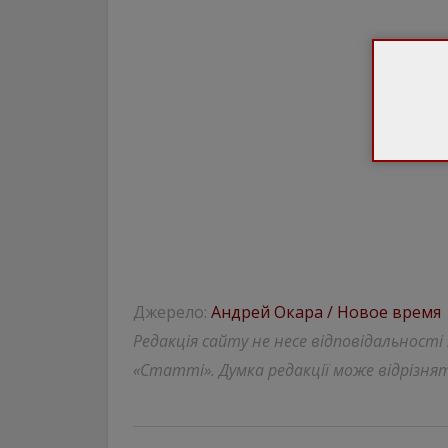
Джерело:
Андрей Окара / Новое время
Редакція сайту не несе відповідальності
«Статті». Думка редакції може відрізнят