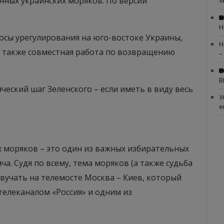
енных украинских моряков. По версии
«
Н
осы урегулирования на юго-востоке Украины,
Н
 также совместная работа по возвращению
–
В
еский шаг Зеленского – если иметь в виду весь
У
е
 моряков – это один из важных избирательных
. Судя по всему, тема моряков (а также судьба
вучать на телемосте Москва – Киев, который
телеканалом «Россия» и одним из