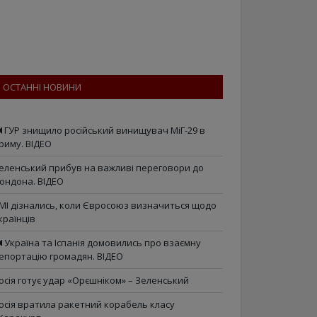
ОСТАННІ НОВИНИ
ГУР знищило російський винищувач МіГ-29 в
риму. ВІДЕО
еленський прибув на важливі переговори до
ондона. ВІДЕО
МІ дізнались, коли Євросоюз визначиться щодо
країнців
Україна та Іспанія домовились про взаємну
епортацію громадян. ВІДЕО
осія готує удар «Орєшніком» – Зеленський
осія вратила ракетний корабель класу