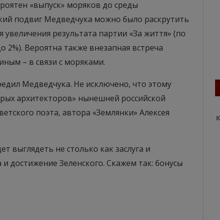
роятен «выпуск» моряков до среды
кий подвиг Медведчука можно было раскрутить
я увеличения результата партии «За життя» (по
 2%). Вероятна также внезапная встреча
иным – в связи с моряками.
едил Медведчука. Не исключено, что этому
серых архитекторов» нынешней российской
ветского поэта, автора «Землянки» Алексея
К
ет выглядеть не столько как заслуга и
 и достижение Зеленского. Скажем так: бонусы