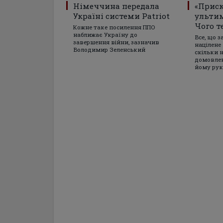
Німеччина передала
«Прис
Україні системи Patriot
ульти
Чого т
Кожне таке посилення ППО
наближає Україну до
Все, що з
завершення війни, зазначив
націлене 
Володимир Зеленський
скільки н
домовлен
йому ру