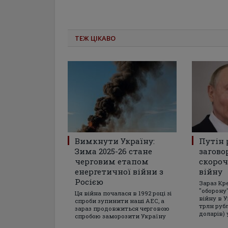
ТЕЖ ЦІКАВО
Вимкнути Україну:
Путін
Зима 2025-26 стане
загово
черговим етапом
скороч
енергетичної війни з
війну
Росією
Зараз Кр
"оборону"
Ця війна почалася в 1992 році зі
війну в У
спроби зупинити наші АЕС, а
трлн руб
зараз продовжиться черговою
доларів) 
спробою заморозити Україну