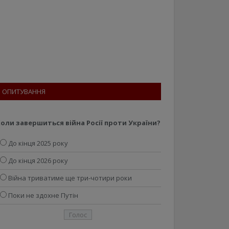
ОПИТУВАННЯ
оли завершиться війна Росії проти України?
До кінця 2025 року
До кінця 2026 року
Війна триватиме ще три-чотири роки
Поки не здохне Путін