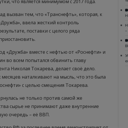
«
утки, что является минимумом с 2017 года.
ад вызван тем, что «Транснефть», которая, к
Н
«Дружба», ввела жесткий контроль
Н
езультате, поставки с целого ряда
–
приостановить.
В
од «Дружба» вместе с нефтью от «Роснефти» и
У
ин во всем попытался обвинить главу
е
ента Николая Токарева, делает своё дело.
 месяцев наталкивают на мысль, что это была
Роснефти» с целью смещения Токарева.
ернулась не только против самой же
ества сырье не принимают даже внутренние
вую очередь – её ВВП.
ство РФ за последнее время демонстрирует от