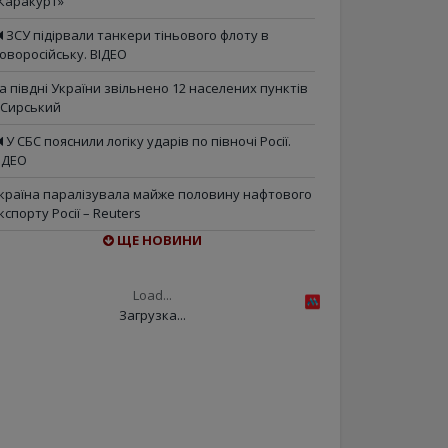
Каракурт»
ЗСУ підірвали танкери тіньового флоту в
оворосійську. ВІДЕО
а півдні України звільнено 12 населених пунктів
 Сирський
У СБС пояснили логіку ударів по півночі Росії.
ІДЕО
країна паралізувала майже половину нафтового
кспорту Росії – Reuters
ЩЕ НОВИНИ
Load...
Загрузка...