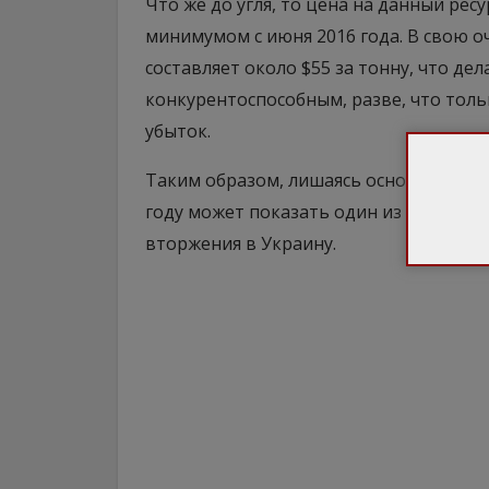
Что же до угля, то цена на данный ресур
минимумом с июня 2016 года. В свою о
составляет около $55 за тонну, что де
конкурентоспособным, разве, что тольк
убыток.
Таким образом, лишаясь основных стим
году может показать один из худших р
вторжения в Украину.