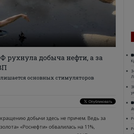
Ф рухнула добыча нефти, а за
К
ВП
З
Л
 лишается основных стимуляторов
З
у
д
сокращению добычи здесь не причем. Ведь за
Р
золота» «Роснефти» обвалилась на 11%,
Р