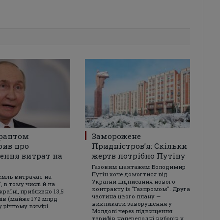
 раптом
Заморожене
рив про
Придністров’я: Скільки
ення витрат на
жертв потрібно Путіну
Газовим шантажем Володимир
Путін хоче домогтися від
емль витрачає на
України підписання нового
, в тому числі й на
контракту із "Газпромом". Друга
країні, приблизно 13,5
частина цього плану —
лів (майже 172 млрд
викликати заворушення у
у річному вимірі
Молдові через підвищення
тарифів напередодні виборів у