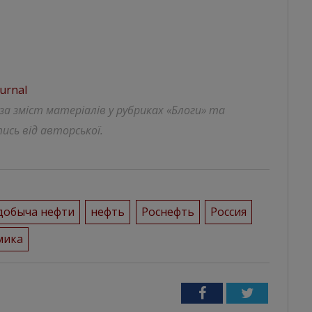
urnal
 за зміст матеріалів у рубриках «Блоги» та
ись від авторської.
добыча нефти
нефть
Роснефть
Россия
мика
Facebook
Twitter