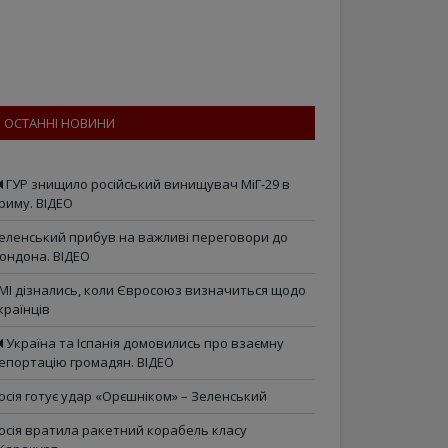
ОСТАННІ НОВИНИ
ГУР знищило російський винищувач МіГ-29 в
риму. ВІДЕО
еленський прибув на важливі переговори до
ондона. ВІДЕО
МІ дізнались, коли Євросоюз визначиться щодо
країнців
Україна та Іспанія домовились про взаємну
епортацію громадян. ВІДЕО
осія готує удар «Орєшніком» – Зеленський
осія вратила ракетний корабель класу