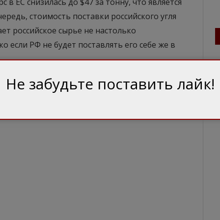
с в ЕС снизилась до $47 за тонну, что является
чередь, стоимость поставки российского угля
лает российское сырье не настолько
о если РФ не будет поставлять его себе же в
Не забудьте поставить лайк!
уляторов роста ВВП, Россия и вправду, в этом
езультатов по росту экономики, с момента