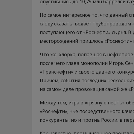
опустившись до 10,79 млн баррелей в с
Но самое интересное то, что данный сп
слову сказать, ведает трубопроводом 
поступающего от «Роснефти» сырья. В р
месторождений пришлось «Роснефти» 
Что же, хлорка, попавшая в нефтепров
после чего глава монополии Игорь Сеч
«Транснефти» и своего давнего конкур
Причем, события последних нескольких
на самом деле провокация самой же «
Между тем, игра в «грязную нефть» об
«Роснефти», чьё посредственного кач
конкуренты, но и против России, в пер
Как известно, промышленное производ