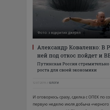
Фото: з відкритих джерел
Александр Коваленко: В Р
ней под откос пойдет и В
Путинская Россия стремительно
роста для своей экономики
12.07.2019
//
БЛОГИ
И оговорюсь сразу, сделка с ОПЕК по 
первую неделю июля добыча «черного 