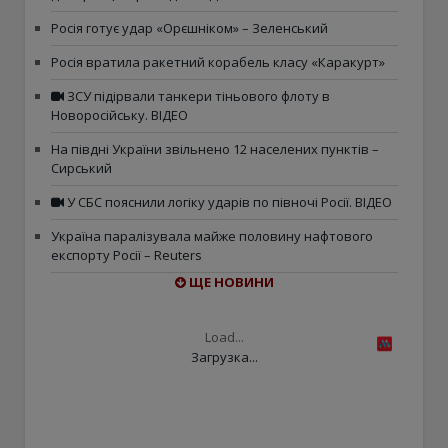
Росія готує удар «Орєшніком» – Зеленський
Росія вратила ракетний корабель класу «Каракурт»
ЗСУ підірвали танкери тіньового флоту в
Новоросійську. ВІДЕО
На півдні України звільнено 12 населених пунктів –
Сирський
У СБС пояснили логіку ударів по півночі Росії. ВІДЕО
Україна паралізувала майже половину нафтового
експорту Росії – Reuters
ЩЕ НОВИНИ
Load...
Загрузка...