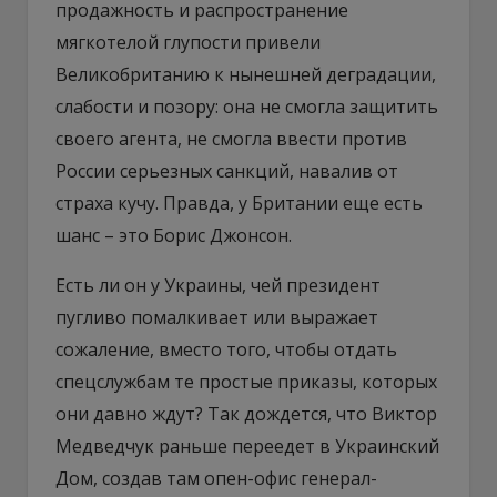
продажность и распространение
мягкотелой глупости привели
Великобританию к нынешней деградации,
слабости и позору: она не смогла защитить
своего агента, не смогла ввести против
России серьезных санкций, навалив от
страха кучу. Правда, у Британии еще есть
шанс – это Борис Джонсон.
Есть ли он у Украины, чей президент
пугливо помалкивает или выражает
сожаление, вместо того, чтобы отдать
спецслужбам те простые приказы, которых
они давно ждут? Так дождется, что Виктор
Медведчук раньше переедет в Украинский
Дом, создав там опен-офис генерал-