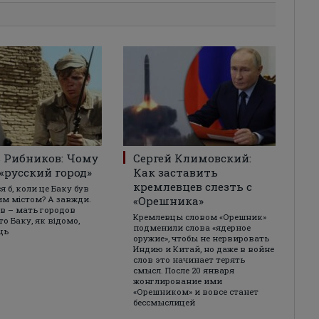
 Рибников: Чому
Сергей Климовский:
 «русский город»
Как заставить
кремлевцев слезть с
 б, коли це Баку був
им містом? А завжди.
«Орешника»
в – мать городов
Кремлевцы словом «Орешник»
то Баку, як відомо,
подменили слова «ядерное
ць
оружие», чтобы не нервировать
Индию и Китай, но даже в войне
слов это начинает терять
смысл. После 20 января
жонглирование ими
«Орешником» и вовсе станет
бессмыслицей