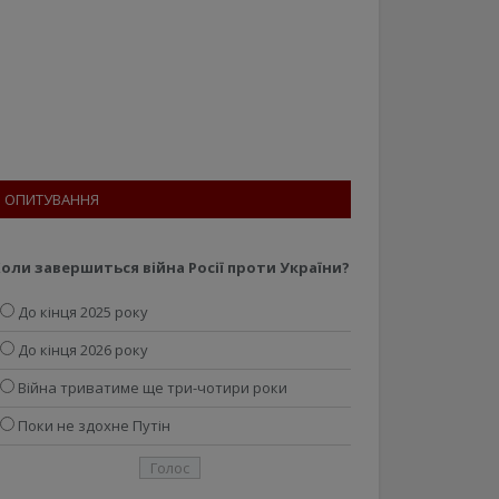
ОПИТУВАННЯ
оли завершиться війна Росії проти України?
До кінця 2025 року
До кінця 2026 року
Війна триватиме ще три-чотири роки
Поки не здохне Путін