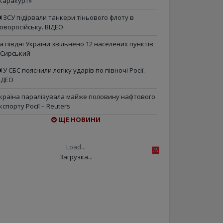
Каракурт»
ЗСУ підірвали танкери тіньового флоту в
оворосійську. ВІДЕО
а півдні України звільнено 12 населених пунктів
 Сирський
У СБС пояснили логіку ударів по півночі Росії.
ІДЕО
країна паралізувала майже половину нафтового
кспорту Росії – Reuters
ЩЕ НОВИНИ
Load...
Загрузка...