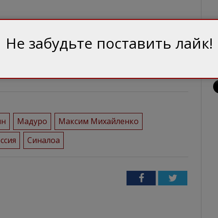
ok
Не забудьте поставить лайк!
 за зміст матеріалів у рубриках «Блоги» та
ись від авторської.
ин
Мадуро
Максим Михайленко
ссия
Синалоа
Facebook
Twitter