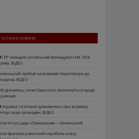
ОСТАННІ НОВИНИ
ГУР знищило російський винищувач МіГ-29 в
риму. ВІДЕО
еленський прибув на важливі переговори до
ондона. ВІДЕО
МІ дізнались, коли Євросоюз визначиться щодо
країнців
Україна та Іспанія домовились про взаємну
епортацію громадян. ВІДЕО
осія готує удар «Орєшніком» – Зеленський
осія вратила ракетний корабель класу