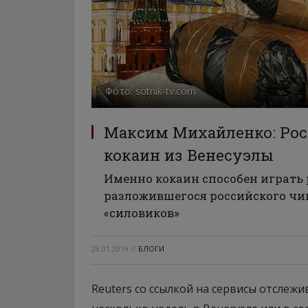
Фото: sotnik-tv.com
Максим Михайленко: Рос
кокаин из Венесуэлы
Именно кокаин способен играть 
разложившегося российского чи
«силовиков»
28.01.2019
//
БЛОГИ
Reuters со ссылкой на сервисы отслеж