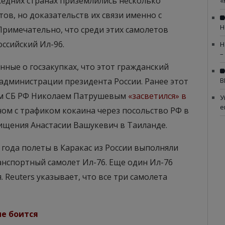
оседних странах приземлились несколько
«
ов, но доказательств их связи именно с
Н
римечательно, что среди этих самолетов
ссийский Ил-96.
Н
–
нные о госзакупках, что этот гражданский
дминистрации президента России. Ранее этот
В
ем СБ РФ Николаем Патрушевым
«засветился» в
У
е
нном с трафиком кокаина через посольство РФ в
хищения Анастасии Вашукевич в Таиланде.
8 года полеты в Каракас из России выполняли
анспортный самолет Ил-76. Еще один Ил-76
я. Reuters указывает, что все три самолета
не боится