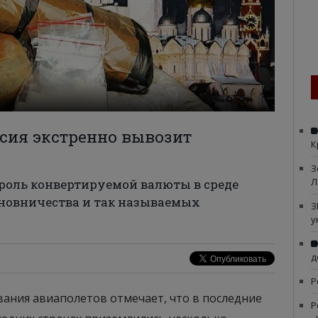
сия экстренно вывозит
К
З
Л
роль конвертируемой валюты в среде
новничества и так называемых
З
у
д
Р
ивания авиаполетов отмечает, что в последние
Р