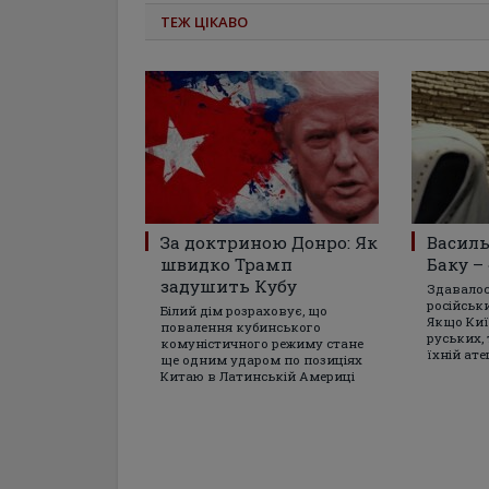
ТЕЖ ЦІКАВО
За доктриною Донро: Як
Василь
швидко Трамп
Баку –
задушить Кубу
Здавалося
російськ
Білий дім розраховує, що
Якщо Киї
повалення кубинського
руських, 
комуністичного режиму стане
їхній ате
ще одним ударом по позиціях
Китаю в Латинській Америці