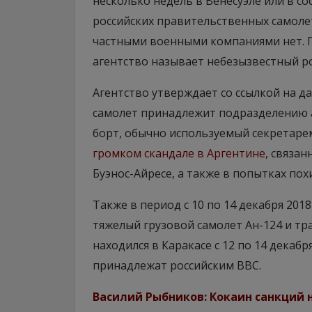
несколько недель в Венесуэле или в с
российских правительственных самолет
частными военными компаниями нет. П
агентство называет небезызвестный ро
Агентство утверждает со ссылкой на да
самолет принадлежит подразделению а
борт, обычно используемый секретар
громком скандале в Аргентине
, связа
Буэнос-Айресе, а также в попытках по
Также в период с 10 по 14 декабря 201
тяжелый грузовой самолет Ан-124 и тр
находился в Каракасе с 12 по 14 декабр
принадлежат российским ВВС.​
Василий Рыбников: Кокаин санкций 