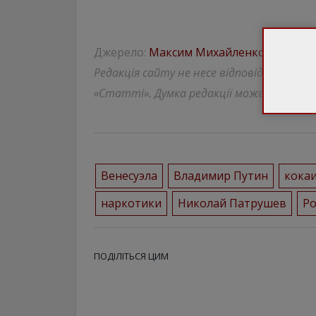
Джерело:
Максим Михайленко / Facebo
Редакція сайту не несе відповідальності
«Статті». Думка редакції може відрізнят
Венесуэла
Владимир Путин
кока
наркотики
Николай Патрушев
Ро
ПОДІЛІТЬСЯ ЦИМ