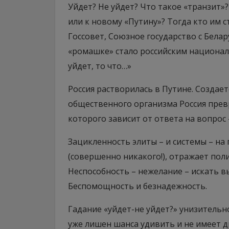
Уйдет? Не уйдет? Что такое «транзит»
или к новому «Путину»? Тогда кто им ст
Госсовет, Союзное государство с Бела
«ромашке» стало российским националь
уйдет, то что…»
Россия растворилась в Путине. Создае
общественного организма Россия прев
которого зависит от ответа на вопрос 
Зацикленность элиты – и системы – на 
(совершенно никакого!), отражает пол
Неспособность – нежелание – искать в
Беспомощность и безнадежность.
Гадание «уйдет-не уйдет?» унизительно
уже лишен шанса удивить и не имеет д