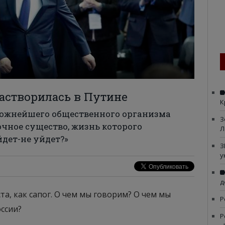
астворилась в Путине
К
сложнейшего общественного организма
З
очное существо, жизнь которого
Л
йдет-не уйдет?»
З
у
д
та, как сапог. О чем мы говорим? О чем мы
Р
ссии?
Р