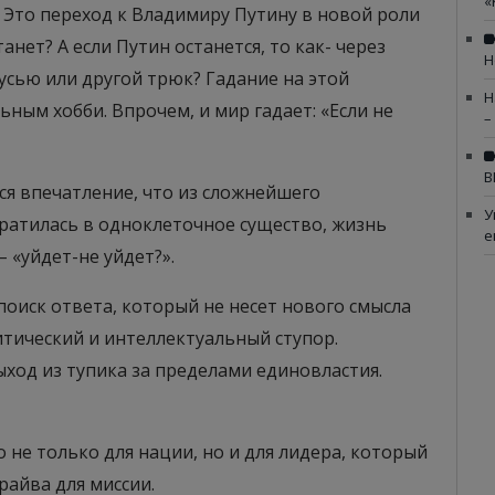
«
? Это переход к Владимиру Путину в новой роли
анет? А если Путин останется, то как- через
Н
русью или другой трюк? Гадание на этой
Н
ным хобби. Впрочем, и мир гадает: «Если не
–
В
тся впечатление, что из сложнейшего
У
ратилась в одноклеточное существо, жизнь
е
– «уйдет-не уйдет?».
поиск ответа, который не несет нового смысла
итический и интеллектуальный ступор.
ыход из тупика за пределами единовластия.
 не только для нации, но и для лидера, который
райва для миссии.