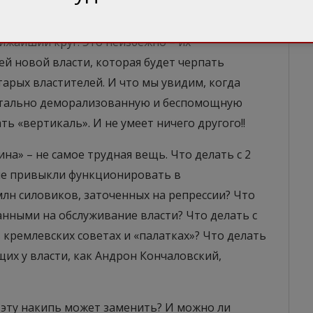
лижайший круг. Это неизбежно – их
й новой власти, которая будет черпать
арых властителей. И что мы увидим, когда
Тотально деморализованную и беспомощную
ть «вертикаль». И не умеет ничего другого!!
на» – не самое трудная вещь. Что делать с 2
ые привыкли функционировать в
млн силовиков, заточенных на репрессии? Что
анными на обслуживание власти? Что делать с
кремлевских советах и «палатках»? Что делать
их у власти, как Андрон Кончаловский,
то эту накипь может заменить? И можно ли