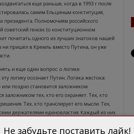
оздвигаться еще раньше, когда в 1993 г после
актировалась самим Ельциным конституция,
х президента. Полномочиям российского
 советский генсек (о конституционном
оит почитать одного из лучших знатоков нашей
 ни пришёл в Кремль вместо Путина, он уже
сти.
ять и еще один вопрос: о логике
 эту логику осознает Путин. Логика жестока:
о или поздно становится заложником
я заложником тех, кто его охраняет. Тех, кто
решения. Тех, кто транслирует его мысли. Тех,
 всеми держателями единовластия. Каждый из них
ременно как жертва созданной им же
Не забудьте поставить лайк!
только для тех, кто оказался под началом