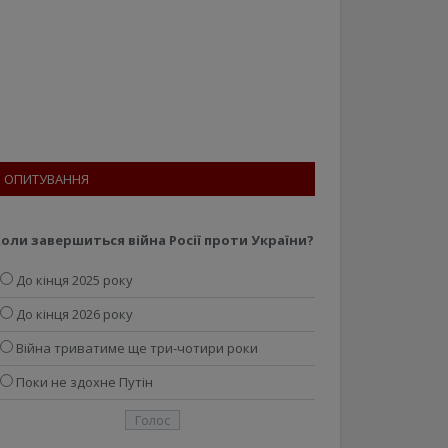
ОПИТУВАННЯ
оли завершиться війна Росії проти України?
До кінця 2025 року
До кінця 2026 року
Війна триватиме ще три-чотири роки
Поки не здохне Путін