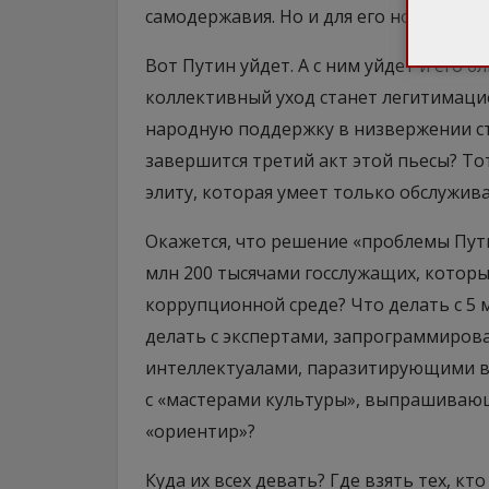
самодержавия. Но и для его носителя.
Вот Путин уйдет. А с ним уйдет и его б
коллективный уход станет легитимацие
народную поддержку в низвержении ст
завершится третий акт этой пьесы? 
элиту, которая умеет только обслужива
Окажется, что решение «проблемы Пути
млн 200 тысячами госслужащих, котор
коррупционной среде? Что делать с 5 
делать с экспертами, запрограммиров
интеллектуалами, паразитирующими в 
с «мастерами культуры», выпрашивающ
«ориентир»?
Куда их всех девать? Где взять тех, к