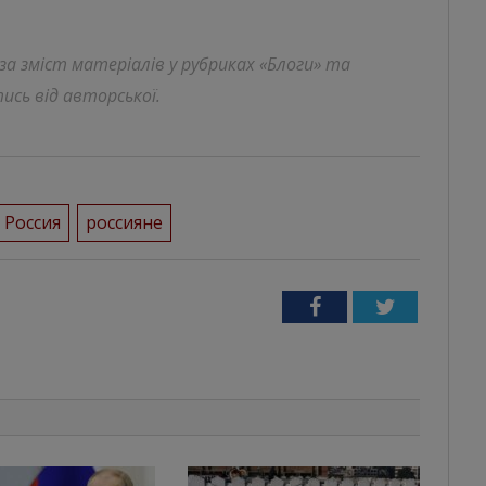
 за зміст матеріалів у рубриках «Блоги» та
ись від авторської.
Россия
россияне
Facebook
Twitter