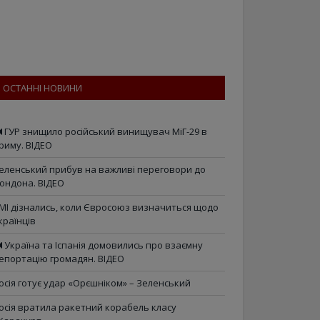
ОСТАННІ НОВИНИ
ГУР знищило російський винищувач МіГ-29 в
риму. ВІДЕО
еленський прибув на важливі переговори до
ондона. ВІДЕО
МІ дізнались, коли Євросоюз визначиться щодо
країнців
Україна та Іспанія домовились про взаємну
епортацію громадян. ВІДЕО
осія готує удар «Орєшніком» – Зеленський
осія вратила ракетний корабель класу