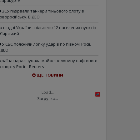
Каракурт»
ЗСУ підірвали танкери тіньового флоту в
оворосійську. ВІДЕО
а півдні України звільнено 12 населених пунктів
 Сирський
У СБС пояснили логіку ударів по півночі Росії.
ІДЕО
країна паралізувала майже половину нафтового
кспорту Росії – Reuters
ЩЕ НОВИНИ
Load...
Загрузка...