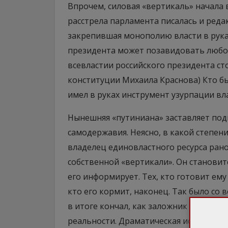
Впрочем, силовая «вертикаль» начала в
расстрела парламента писалась и ред
закрепившая монополию власти в рука
президента может позавидовать любой
всевластии российского президента ст
конституции Михаила Краснова) Кто бы
имел в руках инструмент узурпации вла
Нынешняя «путиниана» заставляет подн
самодержавия. Неясно, в какой степени
владелец единовластного ресурса ран
собственной «вертикали». Он становитс
его информирует. Тех, кто готовит ему 
кто его кормит, наконец. Так было со
в итоге кончал, как заложник и однов
реальности. Драматическая история не 