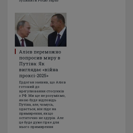
зупинити Росію зараз
Алієв переможно
попросив миру в
Путіна: Як
виглядає «війна
проксі-2025»
Ердоган заявив, що Алієв
готовий до
врегулювання стосунків
з РФ. Ми ще не розуміємо,
якою буде відповідь
Путіна, але, чомусь,
здається, він піде на
примирення, якщо
остаточно не здурів. Але
це буде дуже гірке для
нього примирення