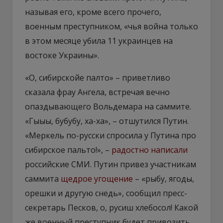
называя его, кроме всего прочего,
военным преступником, «чья война только
в этом месяце убила 11 украинцев на
востоке Украины».
«О, сибирскойе палто» – приветливо
сказала фрау Ангела, встречая вечно
опаздывающего Вольдемара на саммите.
«Гыыы, бубубу, ха-ха», – отшутился Путин.
«Меркель по-русски спросила у Путина про
сибирское пальто!», –
радостно написали
российские СМИ. Путин привез участникам
саммита
щедрое угощение
– «рыбу, ягоды,
орешки и другую снедь», сообщил пресс-
секретарь Песков, о, русиш хлебосол! Какой
же военный преступник будет привозить