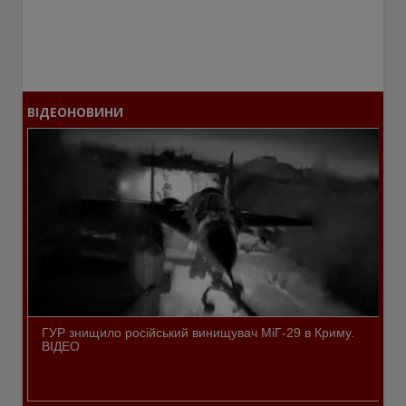
ВІДЕОНОВИНИ
ГУР знищило російський винищувач МіГ-29 в Криму.
ВІДЕО