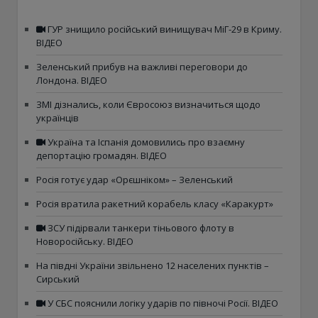
ГУР знищило російський винищувач МіГ-29 в Криму.
ВІДЕО
Зеленський прибув на важливі переговори до
Лондона. ВІДЕО
ЗМІ дізнались, коли Євросоюз визначиться щодо
українців
Україна та Іспанія домовились про взаємну
депортацію громадян. ВІДЕО
Росія готує удар «Орєшніком» – Зеленський
Росія вратила ракетний корабель класу «Каракурт»
ЗСУ підірвали танкери тіньового флоту в
Новоросійську. ВІДЕО
На півдні України звільнено 12 населених пунктів –
Сирський
У СБС пояснили логіку ударів по півночі Росії. ВІДЕО