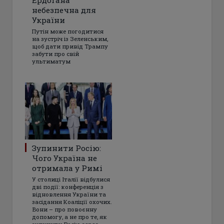
Ердогана
небезпечна для
України
Путін може погодитися
на зустріч із Зеленським,
щоб дати привід Трампу
забути про свій
ультиматум
Зупинити Росію:
Чого Україна не
отримала у Римі
У столиці Італії відбулися
дві події: конференція з
відновлення України та
засідання Коаліції охочих.
Вони – про повоєнну
допомогу, а не про те, як