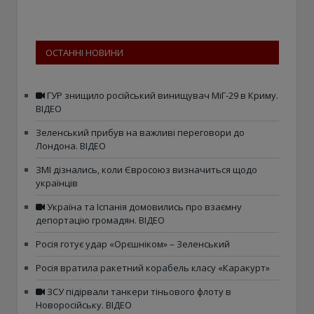
ОСТАННІ НОВИНИ
ГУР знищило російський винищувач МіГ-29 в Криму.
ВІДЕО
Зеленський прибув на важливі переговори до
Лондона. ВІДЕО
ЗМІ дізнались, коли Євросоюз визначиться щодо
українців
Україна та Іспанія домовились про взаємну
депортацію громадян. ВІДЕО
Росія готує удар «Орєшніком» – Зеленський
Росія вратила ракетний корабель класу «Каракурт»
ЗСУ підірвали танкери тіньового флоту в
Новоросійську. ВІДЕО