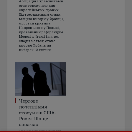
Асоціація з трампістами
стає токсичною для
європейських правих.
Підтвердженням стали
місцеві вибори у Франції,
жорстка критика
Навроцького у Польщі,
провалений референдум
Мелоні в Італії і, як всі
сподіваються, стане
провал Орбана на
виборах 12 квітня
Чергове
потепління
стосунків США-
Росія: Що це
означає
Трамп відмахнувся від