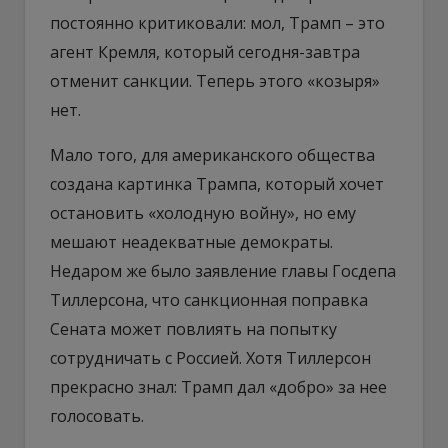
постоянно критиковали: мол, Трамп – это
агент Кремля, который сегодня-завтра
отменит санкции. Теперь этого «козыря»
нет.
Мало того, для американского общества
создана картинка Трампа, который хочет
остановить «холодную войну», но ему
мешают неадекватные демократы.
Недаром же было заявление главы Госдепа
Тиллерсона, что санкционная поправка
Сената может повлиять на попытку
сотрудничать с Россией. Хотя Тиллерсон
прекрасно знал: Трамп дал «добро» за нее
голосовать.