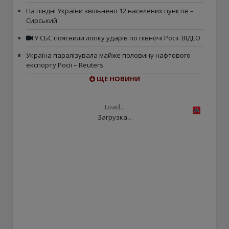
На півдні України звільнено 12 населених пунктів –
Сирський
У СБС пояснили логіку ударів по півночі Росії. ВІДЕО
Україна паралізувала майже половину нафтового
експорту Росії – Reuters
ЩЕ НОВИНИ
Load...
Загрузка...