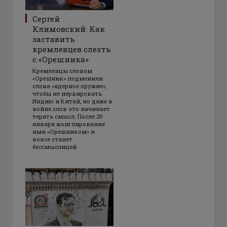
Сергей
Климовский: Как
заставить
кремлевцев слезть
с «Орешника»
Кремлевцы словом
«Орешник» подменили
слова «ядерное оружие»,
чтобы не нервировать
Индию и Китай, но даже в
войне слов это начинает
терять смысл. После 20
января жонглирование
ими «Орешником» и
вовсе станет
бессмыслицей