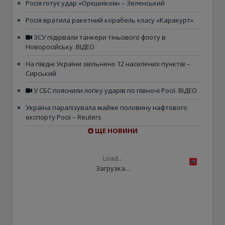
Росія готує удар «Орєшніком» – Зеленський
Росія вратила ракетний корабель класу «Каракурт»
ЗСУ підірвали танкери тіньового флоту в
Новоросійську. ВІДЕО
На півдні України звільнено 12 населених пунктів –
Сирський
У СБС пояснили логіку ударів по півночі Росії. ВІДЕО
Україна паралізувала майже половину нафтового
експорту Росії – Reuters
ЩЕ НОВИНИ
Load...
Загрузка...