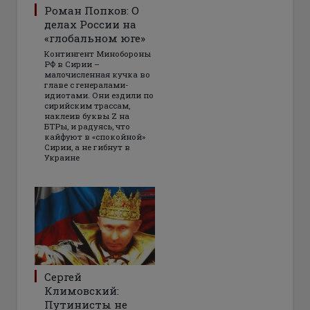
Роман Попков: О
делах России на
«глобальном юге»
Контингент Минобороны
РФ в Сирии –
малочисленная кучка во
главе с генералами-
идиотами. Они ездили по
сирийским трассам,
наклеив буквы Z на
БТРы, и радуясь, что
кайфуют в «спокойной»
Сирии, а не гибнут в
Украине
Сергей
Климовский:
Путинисты не