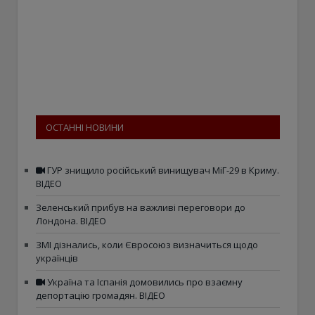
ОСТАННІ НОВИНИ
ГУР знищило російський винищувач МіГ-29 в Криму.
ВІДЕО
Зеленський прибув на важливі переговори до
Лондона. ВІДЕО
ЗМІ дізнались, коли Євросоюз визначиться щодо
українців
Україна та Іспанія домовились про взаємну
депортацію громадян. ВІДЕО