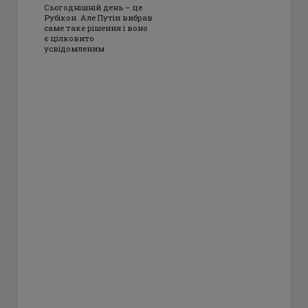
Сьогоднішній день – це
Рубікон. Але Путін вибрав
саме таке рішення і воно
є цілковито
усвідомленим