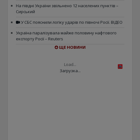
На півдні України звільнено 12 населених пунктів –
Сирський
У СБС пояснили логіку ударів по півночі Росії. ВІДЕО
Україна паралізувала майже половину нафтового
експорту Росії – Reuters
ЩЕ НОВИНИ
Load...
Загрузка...