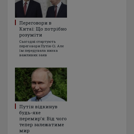
Переговори в
Китаї: Що потрібно
розуміти
Сьогодні стартують
переговори Путін-Сі. Але
їм передувала низка
важливих заяв
Путін відкинув
будь-яке
перемир’я: Від чого
тепер залежатиме
мир