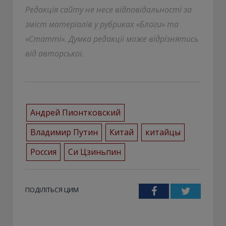
Редакція сайту не несе відповідальності за
зміст матеріалів у рубриках «Блоги» та
«Статті». Думка редакції може відрізнятись
від авторської.
Андрей Пионтковский
Владимир Путин
Китай
китайцы
Россия
Си Цзиньпин
ПОДІЛІТЬСЯ ЦИМ
Facebook
Twitter