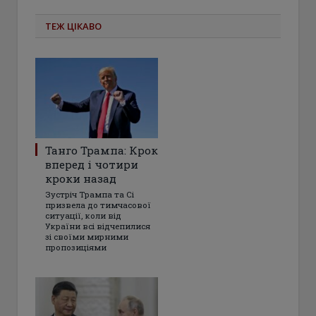
ТЕЖ ЦІКАВО
Танго Трампа: Крок
вперед і чотири
кроки назад
Зустріч Трампа та Сі
призвела до тимчасової
ситуації, коли від
України всі відчепилися
зі своїми мирними
пропозиціями