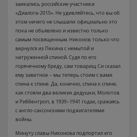
заикались российские участники
«Диалога-2015». Не удивляйтесь, что вы об
этом ничего не слышали: официально это
пока не объявлено и известно только
самым посвященным. Никонов только что
вернулся из Пекина с немытой и
натруженной спиной. Судя по его
горячечному бреду, сам товарищ Си сказал
ему заветное – мы теперь стоим с вами
спина к спине. Да, конечно, спина к спине,
как стояли два великих дедушки, Молотов
и Риббентроп, в 1939–1941 годах, сражаясь
с англо-саксонскими поджигателями
войны.
Минуту славы Никонова подпортил его