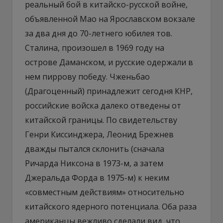
реальный бой в китайско-русской войне,
объявленной Мао на Ярославском вокзале
за два дня до 70-летнего юбилея тов.
Сталина, произошел в 1969 году на
острове Даманском, и русские одержали в
нем пиррову победу. Чженьбао
(Драгоценный) принадлежит сегодня КНР,
российские войска далеко отведены от
китайской границы. По свидетельству
Генри Киссинджера, Леонид Брежнев
дважды пытался склонить (сначала
Ричарда Никсона в 1973-м, а затем
Джеральда Форда в 1975-м) к неким
«совместным действиям» относительно
китайского ядерного потенциала. Оба раза
американцы вежливо сделали вид, что