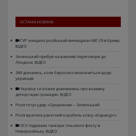
ОСТАННІ НОВИНИ
ГУР знищило російський винищувач МіГ-29 в Криму.
ВІДЕО
Зеленський прибув на важливі переговори до
Лондона. ВІДЕО
ЗМІ дізнались, коли Євросоюз визначиться щодо
українців
Україна та Іспанія домовились про взаємну
депортацію громадян. ВІДЕО
Росія готує удар «Орєшніком» – Зеленський
Росія вратила ракетний корабель класу «Каракурт»
ЗСУ підірвали танкери тіньового флоту в
Новоросійську. ВІДЕО