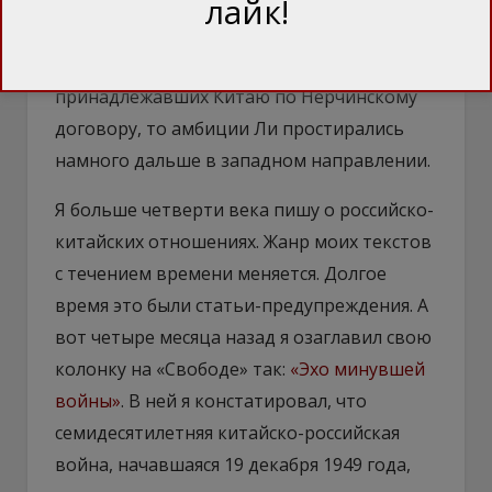
прозвучавшему некогда на заснеженном
лайк!
перроне Ярославского вокзала. Но если
Мао говорил о территориях,
принадлежавших Китаю по Нерчинскому
договору, то амбиции Ли простирались
намного дальше в западном направлении.
Я больше четверти века пишу о российско-
китайских отношениях. Жанр моих текстов
с течением времени меняется. Долгое
время это были статьи-предупреждения. А
вот четыре месяца назад я озаглавил свою
колонку на «Свободе» так:
«Эхо минувшей
войны»
. В ней я констатировал, что
семидесятилетняя китайско-российская
война, начавшаяся 19 декабря 1949 года,