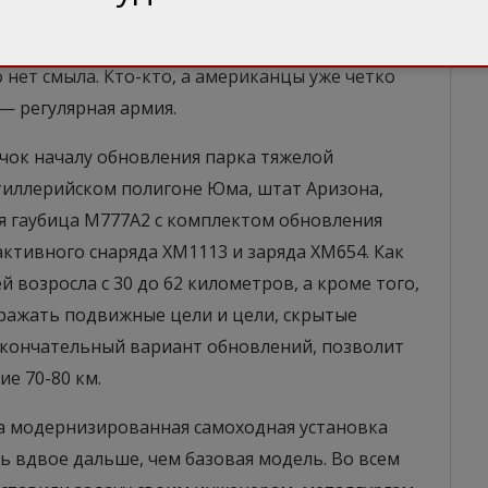
остигнуто исключительно силами кадровой
статься даже многие армии стран НАТО. В этом
 нет смыла. Кто-кто, а американцы уже четко
— регулярная армия.
лчок началу обновления парка тяжелой
ртиллерийском полигоне Юма, штат Аризона,
 гаубица М777А2 с комплектом обновления
ктивного снаряда ХМ1113 и заряда ХМ654. Как
 возросла с 30 до 62 километров, а кроме того,
ражать подвижные цели и цели, скрытые
 окончательный вариант обновлений, позволит
е 70-80 км.
на модернизированная самоходная установка
ь вдвое дальше, чем базовая модель. Во всем