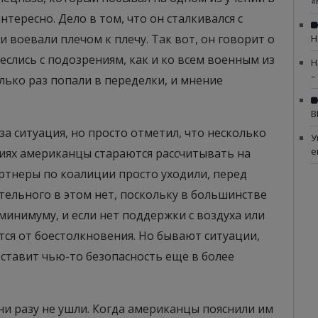
«
нтересно. Дело в том, что он сталкивался с
 воевали плечом к плечу. Так вот, он говорит о
Н
еслись с подозрениям, как и ко всем военным из
Н
–
лько раз попали в переделки, и мнение
В
 за ситуация, но просто отметил, что несколько
У
е
овиях американцы стараются рассчитывать на
ртнеры по коалиции просто уходили, перед
ительного в этом нет, поскольку в большинстве
минимуму, и если нет поддержки с воздуха или
тся от боестолкновения. Но бывают ситуации,
оставит чью-то безопасность еще в более
 ни разу не ушли. Когда американцы пояснили им