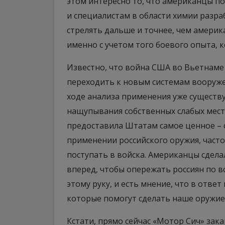
этом интересно то, что американцы п
и специалистам в области химии разра
стрелять дальше и точнее, чем америка
именно с учетом того боевого опыта, 
Известно, что война США во Вьетнам
переходить к новым системам вооруже
ходе анализа применения уже сущест
нащупывания собственных слабых мест
предоставила Штатам самое ценное – 
применении российского оружия, часто
поступать в войска. Американцы сдел
вперед, чтобы опережать россиян по 
этому руку, и есть мнение, что в отв
которые помогут сделать наше оружие
Кстати, прямо сейчас «Мотор Сич» зак