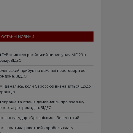
ОСТАННІ НОВИНИ
ГУР знищило російський винищувач МіГ-29 в
риму. ВІДЕО
еленський прибув на важливі переговори до
ондона. ВІДЕО
МІ дізнались, коли Євросоюз визначиться щодо
країнців
Україна та Іспанія домовились про взаємну
епортацію громадян. ВІДЕО
осія готує удар «Орєшніком» – Зеленський
осія вратила ракетний корабель класу