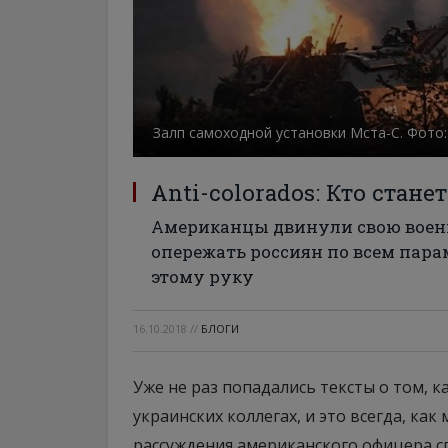
Залп самоходной установки Мста-С. Фото:
Аnti-colorados: Кто ста
Американцы двинули свою воен
опережать россиян по всем пара
этому руку
16.10.2018
//
БЛОГИ
Уже не раз попадались тексты о том, 
украинских коллегах, и это всегда, ка
рассуждения американского офицера с