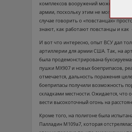
комплексов вооружений может быть д
армии, поскольку этим не могут похва
случае говорить о «повстанцах» просто
знают, как работают повстанцы и как 
И вот что интересно, опыт ВСУ дал то
артиллерии для армии США. Так, на а
была продемонстрирована буксируемая
пушки МХ907 и новых боеприпасов, реа
отмечается, дальность поражения целей
боеприпасы получили возможность по
складками местности. Ожидается, что
вести высокоточный огонь на расстояни
Кроме того, на полигоне была испыта
Палладин M109a7, которая отстрелялас