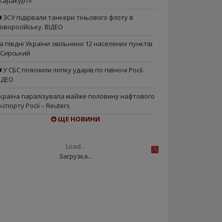
Каракурт»
ЗСУ підірвали танкери тіньового флоту в
оворосійську. ВІДЕО
а півдні України звільнено 12 населених пунктів
 Сирський
У СБС пояснили логіку ударів по півночі Росії.
ІДЕО
країна паралізувала майже половину нафтового
кспорту Росії – Reuters
ЩЕ НОВИНИ
Load...
Загрузка...