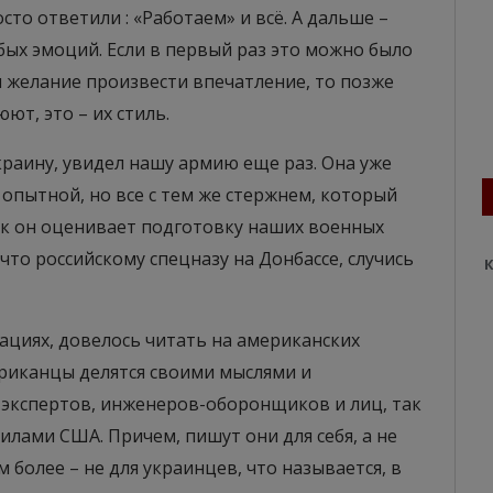
сто ответили : «Работаем» и всё. А дальше –
обых эмоций. Если в первый раз это можно было
 желание произвести впечатление, то позже
ют, это – их стиль.
краину, увидел нашу армию еще раз. Она уже
 опытной, но все с тем же стержнем, который
как он оценивает подготовку наших военных
, что российскому спецназу на Донбассе, случись
К
ациях, довелось читать на американских
ериканцы делятся своими мыслями и
 экспертов, инженеров-оборонщиков и лиц, так
илами США. Причем, пишут они для себя, а не
м более – не для украинцев, что называется, в