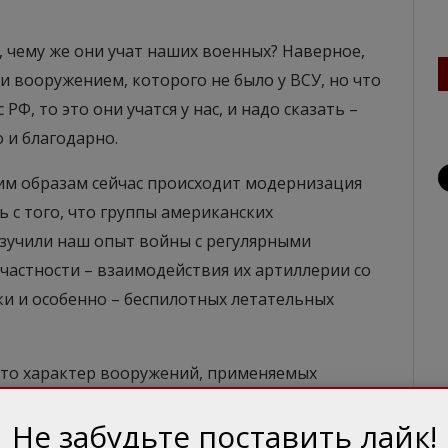
, чему же они учат наших военных? Наверное,
 вооружением, которого не было у ВСУ, но что
 РФ, то это они учатся у нас, и надо сказать –
 и благодарно.
ким образам сейчас происходит модернизация
ь с того, что группы американских
изучили наш опыт войны с регулярными
частности – взаимодействия их артиллерии со
и и особенно – беспилотных летательных
что характер вооружений, применяемых
е, четко указывают на то, что украинской армии
Не забудьте поставить лайк!
я РФ. Плотное взаимодействие различных