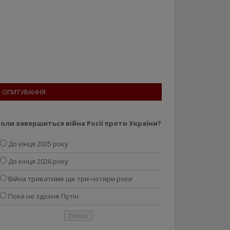
ОПИТУВАННЯ
оли завершиться війна Росії проти України?
До кінця 2025 року
До кінця 2026 року
Війна триватиме ще три-чотири роки
Поки не здохне Путін