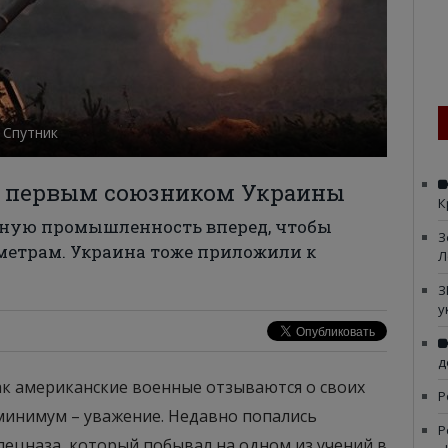
 Спутник
нет первым союзником Украины
К
ную промышленность вперед, чтобы
З
метрам. Украина тоже приложили к
Л
З
у
д
как американские военные отзываются о своих
Р
к минимум – уважение. Недавно попались
Р
пецназа, который побывал на одном из учений в