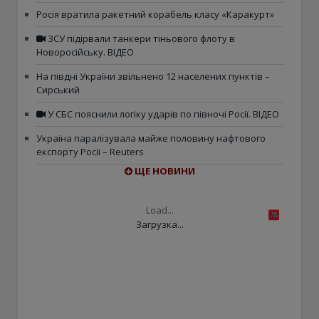
Росія вратила ракетний корабель класу «Каракурт»
ЗСУ підірвали танкери тіньового флоту в
Новоросійську. ВІДЕО
На півдні України звільнено 12 населених пунктів –
Сирський
У СБС пояснили логіку ударів по півночі Росії. ВІДЕО
Україна паралізувала майже половину нафтового
експорту Росії – Reuters
ЩЕ НОВИНИ
Load...
Загрузка...