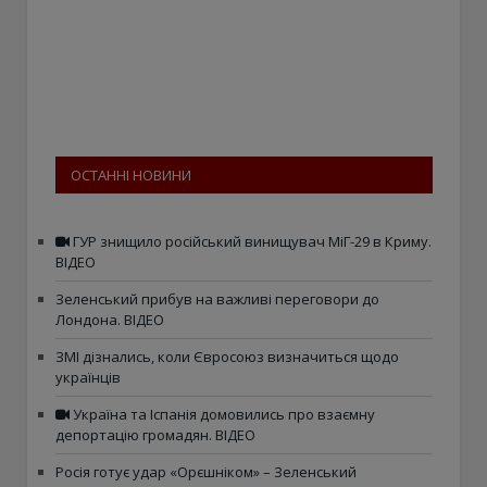
ОСТАННІ НОВИНИ
ГУР знищило російський винищувач МіГ-29 в Криму.
ВІДЕО
Зеленський прибув на важливі переговори до
Лондона. ВІДЕО
ЗМІ дізнались, коли Євросоюз визначиться щодо
українців
Україна та Іспанія домовились про взаємну
депортацію громадян. ВІДЕО
Росія готує удар «Орєшніком» – Зеленський