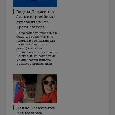
Вадим Денисенко:
Зламані російські
суховантажі та
Третя світова
Наша головна проблема в
тому, що зараз у Путіна
(ширше в російських еліт
та великої частини
росіян) виникла
патологічна зацикленість
на Україні, як головному
компенсаторі їхнього
воєнного приниження
Денис Казанський:
Неймовірна