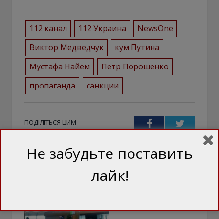
112 канал
112 Украина
NewsOne
Виктор Медведчук
кум Путина
Мустафа Найем
Петр Порошенко
пропаганда
санкции
ПОДІЛІТЬСЯ ЦИМ
Facebook
Twitter
Не забудьте поставить
лайк!
ТЕЖ ЦІКАВО