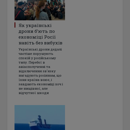
Як українські
дрони б’ють по
економіці Росії
навіть без вибухів
Українські дрони дедалі
частіше порушують
спокій у російському
тилу. Перебої в
авіасполученні та
відключення зв'язку
нагадують росіянам, що
їхня країна воює, і
завдають економіці хоч і
не нищівної, але
відчутної шкоди