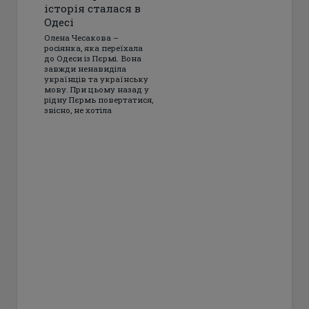
історія сталася в
Одесі
Олена Чесакова –
росіянка, яка переїхала
до Одеси із Пєрмі. Вона
завжди ненавиділа
українців та українську
мову. При цьому назад у
рідну Пєрмь повертатися,
звісно, ​​не хотіла