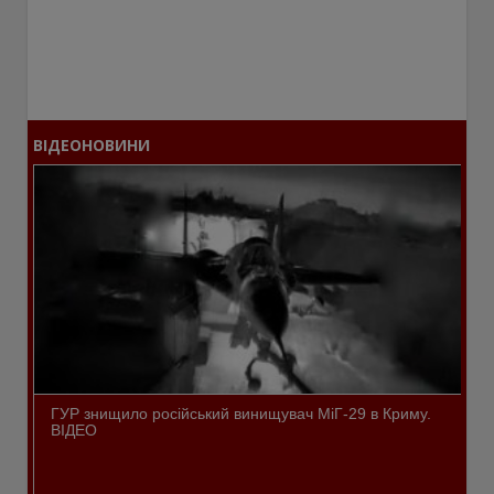
ВІДЕОНОВИНИ
ГУР знищило російський винищувач МіГ-29 в Криму.
ВІДЕО