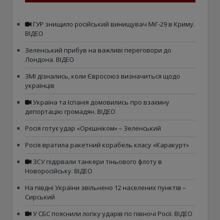
ГУР знищило російський винищувач МіГ-29 в Криму.
ВІДЕО
Зеленський прибув на важливі переговори до
Лондона. ВІДЕО
ЗМІ дізнались, коли Євросоюз визначиться щодо
українців
Україна та Іспанія домовились про взаємну
депортацію громадян. ВІДЕО
Росія готує удар «Орєшніком» – Зеленський
Росія вратила ракетний корабель класу «Каракурт»
ЗСУ підірвали танкери тіньового флоту в
Новоросійську. ВІДЕО
На півдні України звільнено 12 населених пунктів –
Сирський
У СБС пояснили логіку ударів по півночі Росії. ВІДЕО