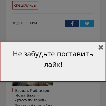
спецслужбы
ПОДІЛІТЬСЯ ЦИМ
Facebook
Twitter
ТЕЖ ЦІКАВО
Не забудьте поставить
лайк!
Василь Рибников:
Чому Баку –
«русский город»
Здавалося б, коли це Баку