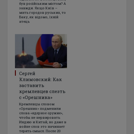
був російським містом? А
завжди. Якщо Київ –
мать городов руських, то
Баку, як відомо, їхній
атець
Сергей
Климовский: Как
заставить
кремлевцев слезть
с «Орешника»
Кремлевцы словом
«Орешник» подменили
слова «ядерное оружие»,
чтобы не нервировать
Индию и Китай, но даже в
войне слов это начинает
терять смысл. После 20