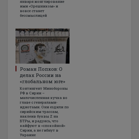
января жонглирование
ими «Орешником» и
вовсе станет
бессмыслицей
Роман Попков: О
делах России на
«глобальном юге»
Контингент Минобороны
РФ в Сирии –
малочисленная кучка во
главе с генералами-
идиотами. Они ездили по
сирийским трассам,
наклеив буквы Z на
БТРы, и радуясь, что
кайфуют в «спокойной»
Сирии, а не гибнут в
Украине