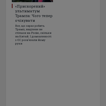
«Прискорений»
ультиматум
Трампа: Чого тепер
очікувати
Все, що зараз робить
Трамп, націлене не
стільки на Росію, скільки
на Китай. І домовленості
з ЄС розвʼязали йому
руки