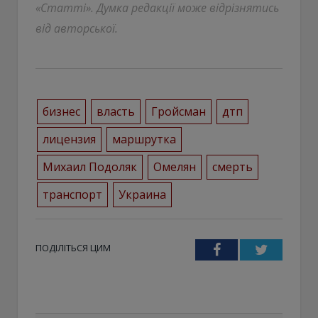
«Статті». Думка редакції може відрізнятись
від авторської.
бизнес
власть
Гройсман
дтп
лицензия
маршрутка
Михаил Подоляк
Омелян
смерть
транспорт
Украина
ПОДІЛІТЬСЯ ЦИМ
Facebook
Twitter