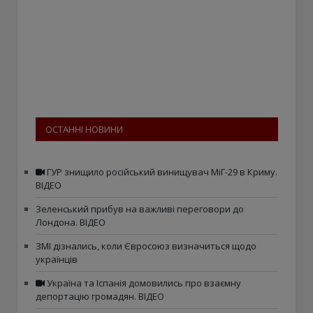
ОСТАННІ НОВИНИ
ГУР знищило російський винищувач МіГ-29 в Криму.
ВІДЕО
Зеленський прибув на важливі переговори до
Лондона. ВІДЕО
ЗМІ дізнались, коли Євросоюз визначиться щодо
українців
Україна та Іспанія домовились про взаємну
депортацію громадян. ВІДЕО