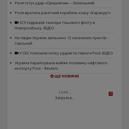
Росія готує удар «Орєшніком» – Зеленський
Росія вратила ракетний корабель класу «Каракурт»
ЗСУ підірвали танкери тіньового флоту в
Новоросійську. ВІДЕО
На півдні України звільнено 12 населених пунктів –
Сирський
У СБС пояснили логіку ударів по півночі Росії. ВІДЕО
Україна паралізувала майже половину нафтового
експорту Росії – Reuters
ЩЕ НОВИНИ
Load...
Загрузка...