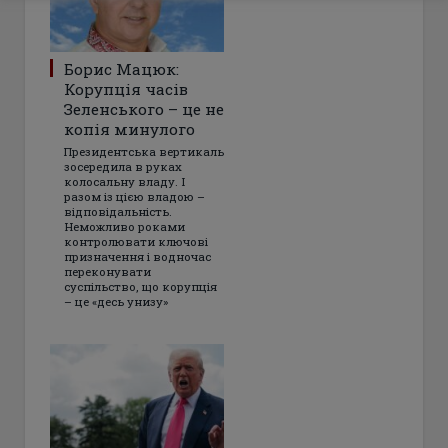
Борис Мацюк:
Корупція часів
Зеленського – це не
копія минулого
Президентська вертикаль
зосередила в руках
колосальну владу. І
разом із цією владою –
відповідальність.
Неможливо роками
контролювати ключові
призначення і водночас
переконувати
суспільство, що корупція
– це «десь унизу»