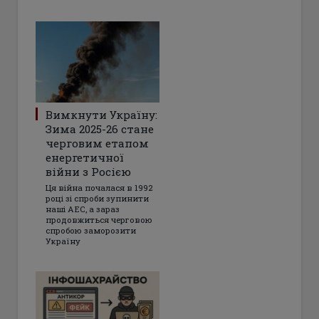
Вимкнути Україну:
Зима 2025-26 стане
черговим етапом
енергетичної
війни з Росією
Ця війна почалася в 1992
році зі спроби зупинити
наші АЕС, а зараз
продовжиться черговою
спробою заморозити
Україну