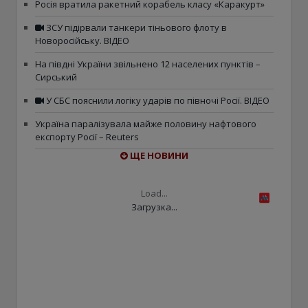
Росія вратила ракетний корабель класу «Каракурт»
ЗСУ підірвали танкери тіньового флоту в
Новоросійську. ВІДЕО
На півдні України звільнено 12 населених пунктів –
Сирський
У СБС пояснили логіку ударів по півночі Росії. ВІДЕО
Україна паралізувала майже половину нафтового
експорту Росії – Reuters
ЩЕ НОВИНИ
Load...
Загрузка...