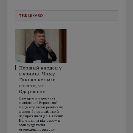
ТЕЖ ЦІКАВО
Перший нардеп у
в’язниці: Чому
Гунько не зміг
втекти, як
Одарченко
Вже другий депутат
нинішньої Верховної
Ради отримав реальний
вирок. І перший, який
відправився до в’язниці.
Його взяли під варту в
залі суду після
оголошення вироку