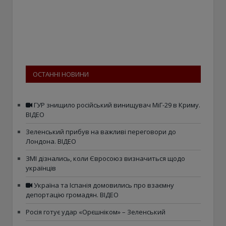
ОСТАННІ НОВИНИ
ГУР знищило російський винищувач МіГ-29 в Криму.
ВІДЕО
Зеленський прибув на важливі переговори до
Лондона. ВІДЕО
ЗМІ дізнались, коли Євросоюз визначиться щодо
українців
Україна та Іспанія домовились про взаємну
депортацію громадян. ВІДЕО
Росія готує удар «Орєшніком» – Зеленський