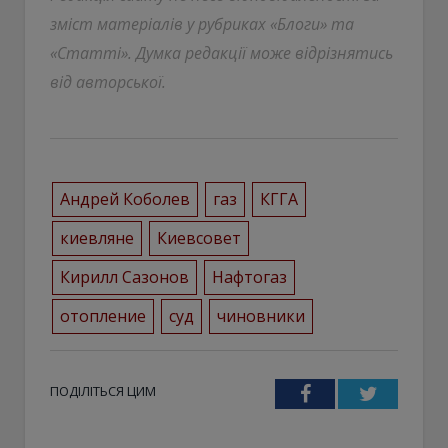
зміст матеріалів у рубриках «Блоги» та
«Статті». Думка редакції може відрізнятись
від авторської.
Андрей Коболев
газ
КГГА
киевляне
Киевсовет
Кирилл Сазонов
Нафтогаз
отопление
суд
чиновники
ПОДІЛІТЬСЯ ЦИМ
Facebook
Twitter